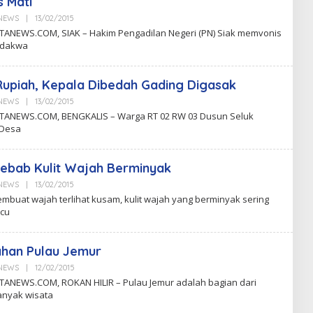
s Mati
aNEWS
|
13/02/2015
B
Y
ANEWS.COM, SIAK – Hakim Pengadilan Negeri (PN) Siak memvonis
C
erdakwa
K
N
upiah, Kepala Dibedah Gading Digasak
aNEWS
|
13/02/2015
B
Y
ANEWS.COM, BENGKALIS – Warga RT 02 RW 03 Dusun Seluk
C
 Desa
K
N
ebab Kulit Wajah Berminyak
aNEWS
|
13/02/2015
B
Y
mbuat wajah terlihat kusam, kulit wajah yang berminyak sering
C
icu
K
N
ahan Pulau Jemur
aNEWS
|
12/02/2015
B
Y
ANEWS.COM, ROKAN HILIR – Pulau Jemur adalah bagian dari
C
anyak wisata
K
N