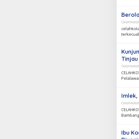
Berol
Celahkot
celahkota
terkecual
Kunjun
Tinjau
Celahkot
CELAHKOT
Pelalawa
Imlek,
Celahkot
CELAHKOT
Bambang 
Ibu Ko