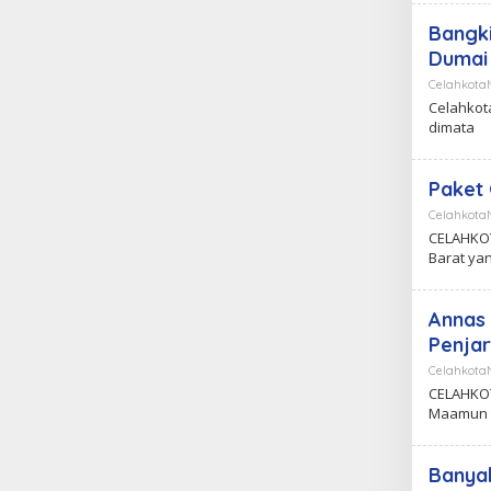
Bangki
Dumai
Celahkot
Celahkota
dimata
Paket 
Celahkot
CELAHKOT
Barat ya
Annas
Penja
Celahkot
CELAHKOT
Maamun 
Banyak