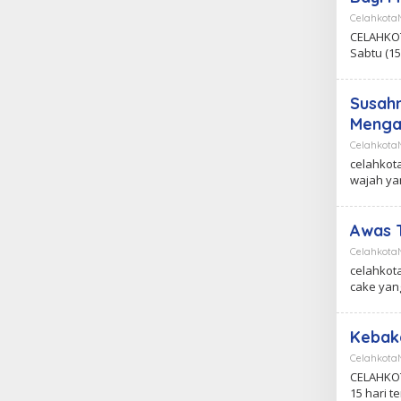
Celahkot
CELAHKOT
Sabtu (15
Susahn
Menga
Celahkot
celahkot
wajah ya
Awas T
Celahkot
celahkota
cake yan
Kebaka
Celahkot
CELAHKOT
15 hari te