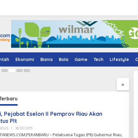
, Polisi Temukan Sabu
nah dan Kebun Sawit
30
ntah
Ekonomi
Bisnis
Bola
Game
Tech
Lifestyle
O
sahi Jalan Lintas
Pertamina Drilling
P
olantas Bengkalis
Percepat Adaptasi Pekerja
G
i Tabrakan Beruntun
Baru Lewat Program PD-
D
»
Fuso
Matrix
W
Terbaru
ni, Pejabat Eselon II Pemprov Riau Akan
tus Plt
aNEWS
|
18/02/2015
B
Y
ANEWS.COM,PEKANBARU – Pelaksana Tugas (Plt) Gubernur Riau,
C