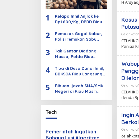
H Arsyad
o
t
a
1
Kelapa Inhil Anjlok ke
N
Kasus 
Rp1.800/Kg, DPRD Riau
e
Putus
Minta Penetapan Harga
w
2
Objektif
Pemasok Gagal Kabur,
s
Celahkot
Polisi Temukan Sabu
CELAHKOT
Dikubur di Dalam Tanah
Panitia 
3
dan Kebun Sawit
Tak Gentar Diadang
Massa, Polda Riau
Ratakan Sarana PETI di
Wabup 
4
Sungai Kuantan
Tiba di Desa Danai Inhil,
Pengga
BBKSDA Riau Langsung
Dilela
Pantau Harimau dengan
5
Drone dan Kamera Trap
Ribuan Ijazah SMA/SMK
Celahkot
Negeri di Riau Masih
CELAHKOT
Tersimpan di Sekolah,
denda Rp
Disdik Ajak Alumni
Segera Mengambil
Tech
Secara Gratis
Ingin 
Berka
Celahkot
Pemerintah Ingatkan
celahkota
Bahaya Ilusi Algoritma