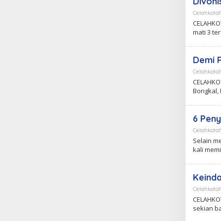
Divoni
Celahkot
CELAHKOT
mati 3 t
Demi R
Celahkot
CELAHKOT
Bongkal,
6 Peny
Celahkot
Selain me
kali mem
Keind
Celahkot
CELAHKOT
sekian b