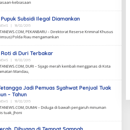
iasaan-kebiasaan
K
N
 Pupuk Subsidi Ilegal Diamankan
aNEWS
|
18/02/2015
B
Y
ANEWS.COM, PEKANBARU – Direktorat Reserse Kriminal Khusus
C
krimsus) Polda Riau mengamankan
K
N
 Roti di Duri Terbakar
aNEWS
|
18/02/2015
B
Y
ANEWS.COM, DURI – Sijago merah kembali mengganas di Kota
C
camatan Mandau,
K
N
etangga Jadi Pemuas Syahwat Penjual Tuak
un – Tahun
aNEWS
|
18/02/2015
B
Y
ANEWS.COM, DUMAI – Diduga di bawah pengaruh minuman
C
is tuak, Jhoni
K
N
erah, Dibuang di Tempat Sampah