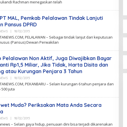
juliandi Rachman menegaskan telah
K
N
PT MAL, Pemkab Pelalawan Tindak Lanjuti
an Pansus DPRD
aNEWS
|
18/02/2015
B
Y
ANEWS.COM, PELALAWAN – Sebagai tindak lanjut dari keputusan
C
Khusus (Pansus) Dewan Perwakilan
K
N
Pelalawan Non Aktif, Juga Diwajibkan Bayar
nti Rp1,5 Miliar, Jika Tidak, Harta Disita dan
ng atau Kurungan Penjara 3 Tahun
aNEWS
|
18/02/2015
B
Y
ANEWS.COM, PEKANBARU – Selain kurungan 6 tahun penjara dan
C
 500 juta
K
N
Awet Muda? Periksakan Mata Anda Secara
la
aNEWS
|
18/02/2015
B
Y
news – Selain gaya hidup, penuaan dini bisa terjadi dikarenakan
C