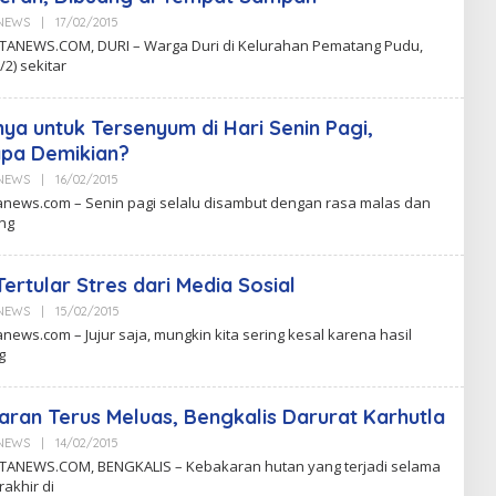
aNEWS
|
17/02/2015
B
Y
ANEWS.COM, DURI – Warga Duri di Kelurahan Pematang Pudu,
C
/2) sekitar
K
N
ya untuk Tersenyum di Hari Senin Pagi,
pa Demikian?
aNEWS
|
16/02/2015
B
Y
anews.com – Senin pagi selalu disambut dengan rasa malas dan
C
ng
K
N
ertular Stres dari Media Sosial
aNEWS
|
15/02/2015
B
Y
news.com – Jujur saja, mungkin kita sering kesal karena hasil
C
g
K
N
ran Terus Meluas, Bengkalis Darurat Karhutla
aNEWS
|
14/02/2015
B
Y
ANEWS.COM, BENGKALIS – Kebakaran hutan yang terjadi selama
C
rakhir di
K