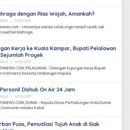
N
ahraga dengan Rias Wajah, Amankah?
aNEWS
|
14/02/2015
B
Y
news.com – Umumnya wanita selalu ingin tampil cantik, tak
C
i saat berolahraga.
K
N
gan Kerja ke Kuala Kampar, Bupati Pelalawan
 Sejumlah Proyek
aNEWS
|
14/02/2015
B
Y
ANEWS.COM, PELALAWAN – Ditengah kujungan kerja Bupati
C
n H.M.Harris beserta rombangan Kepala
K
N
 Personil Dishub On Air 24 Jam
aNEWS
|
14/02/2015
B
Y
ANEWS.COM, DUMAI – Kepala Dinas Perhubungan Kota Dumai
C
Soemantri melalui Kabid
K
N
rban Puas, Pemutilasi Tujuh Anak di Siak