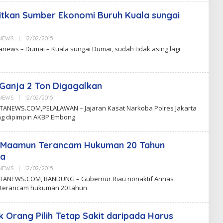
tkan Sumber Ekonomi Buruh Kuala sungai
aNEWS
|
12/02/2015
B
Y
news – Dumai – Kuala sungai Dumai, sudah tidak asing lagi
C
K
N
Ganja 2 Ton Digagalkan
aNEWS
|
12/02/2015
B
Y
ANEWS.COM,PELALAWAN – Jajaran Kasat Narkoba Polres Jakarta
C
ng dipimpin AKBP Embong
K
N
 Maamun Terancam Hukuman 20 Tahun
ra
aNEWS
|
12/02/2015
B
Y
ANEWS.COM, BANDUNG – Gubernur Riau nonaktif Annas
C
terancam hukuman 20 tahun
K
N
 Orang Pilih Tetap Sakit daripada Harus