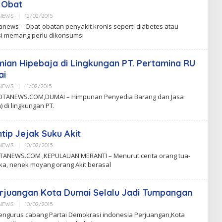
 Obat
aNEWS
|
12/02/2015
B
Y
anews – Obat-obatan penyakit kronis seperti diabetes atau
C
si memang perlu dikonsumsi
K
N
ian Hipebaja di Lingkungan PT. Pertamina RU
ai
aNEWS
|
11/02/2015
B
Y
TANEWS.COM,DUMAI – Himpunan Penyedia Barang dan Jasa
C
) di lingkungan PT.
K
N
tip Jejak Suku Akit
aNEWS
|
10/02/2015
B
Y
ANEWS.COM ,KEPULAUAN MERANTI – Menurut cerita orang tua-
C
ka, nenek moyang orang Akit berasal
K
N
rjuangan Kota Dumai Selalu Jadi Tumpangan
aNEWS
|
10/02/2015
B
Y
ngurus cabang Partai Demokrasi indonesia Perjuangan,Kota
C