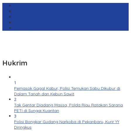
Harga Emas Antam
sekilas.co
Cabai Rawit Merah
Barcelona
Real Sociedad
Hukrim
1
Pemasok Gagal Kabur, Polisi Temukan Sabu Dikubur di
Dalam Tanah dan Kebun Sawit
2
Tak Gentar Diadang Massa, Polda Riau Ratakan Sarana
PETI di Sungai Kuantan
3
Polisi Bongkar Gudang Narkoba di Pekanbaru, Kurir YY
Diringkus