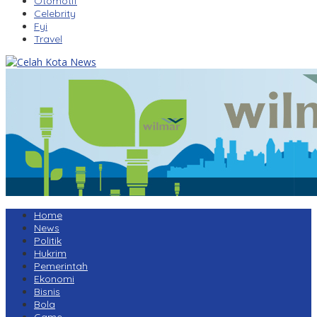
Otomotif
Celebrity
Fyi
Travel
Home
News
Politik
Hukrim
Pemerintah
Ekonomi
Bisnis
Bola