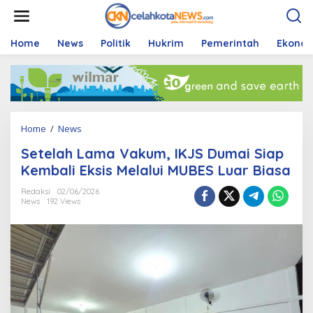
S
k
i
p
Home
News
Politik
Hukrim
Pemerintah
Ekono
t
o
c
o
n
t
Home
/
News
S
e
e
n
Setelah Lama Vakum, IKJS Dumai Siap
t
t
e
Kembali Eksis Melalui MUBES Luar Biasa
l
a
Redaksi
02/06/2026
News
192 Views
h
L
a
m
a
V
a
k
u