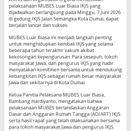
i
pelaksanaan MUBES Luar Biasa IKJS yang
s
dijadwalkan berlangsung pada Minggu, 7 Juni 2026
M
e
di gedung IKJS Jalan Semangka Kota Dumai, dapat
l
berjalan lancar dan sukses.
a
l
MUBES Luar Biasa ini menjadi langkah penting
u
untuk menghidupkan kembali IKJS yang selama
i
M
beberapa tahun terakhir vakum akibat
U
kekosongan kepengurusan. Para sesepuh, tokoh
B
masyarakat Jawa, dan pengurus IKJS yang hadir
E
menyatakan komitmen bersama untuk mendukung
S
kebangkitan IKJS sebagai rumah besar masyarakat
L
u
Jawa dan sekitarnya di Kota Dumai.
a
r
Ketua Panitia Pelaksana MUBES Luar Biasa,
B
Bambang Hardiyanto, mengatakan bahwa
i
pelaksanaan MUBES berlandaskan Anggaran
a
s
Dasar dan Anggaran Rumah Tangga (AD/ART) IKJS
a
serta hasil rapat yang telah dilaksanakan bersama
para tokoh masyarakat Jawa dan pengurus IKJS.