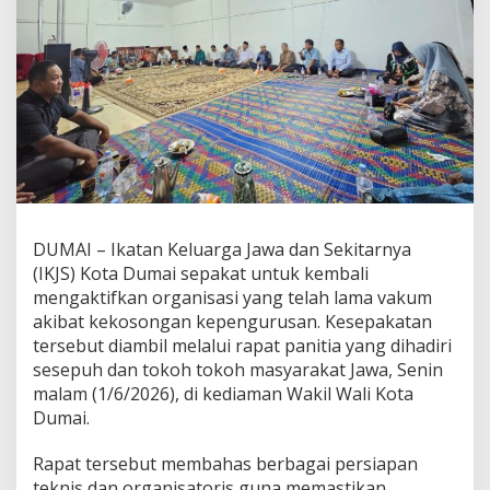
m
,
I
K
J
S
D
u
m
a
i
S
i
DUMAI – Ikatan Keluarga Jawa dan Sekitarnya
a
(IKJS) Kota Dumai sepakat untuk kembali
p
mengaktifkan organisasi yang telah lama vakum
K
akibat kekosongan kepengurusan. Kesepakatan
e
m
tersebut diambil melalui rapat panitia yang dihadiri
b
sesepuh dan tokoh tokoh masyarakat Jawa, Senin
a
malam (1/6/2026), di kediaman Wakil Wali Kota
l
Dumai.
i
E
k
Rapat tersebut membahas berbagai persiapan
s
teknis dan organisatoris guna memastikan