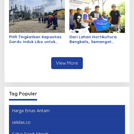
PHR Tingkatkan Kapasitas
Dari Lahan Hortikultura
Gardu Induk Libo untuk
Bengkalis, Semangat
Dukung Produksi Migas di
Petani Menjaga Ketahanan
WK Rokan
Pangan Terus Tumbuh
View More
Tag Populer
Harga Emas Antam
sekilas.co
Cabai Rawit Merah