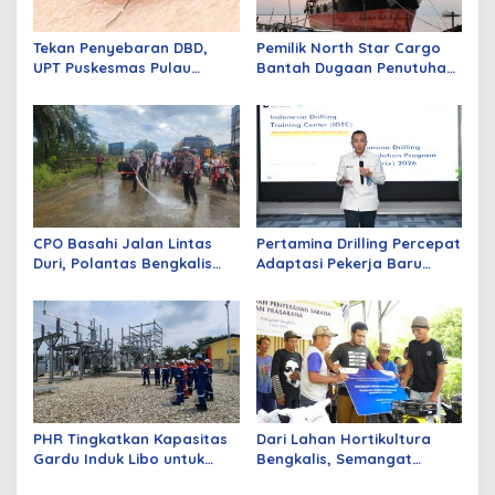
Tekan Penyebaran DBD,
Pemilik North Star Cargo
UPT Puskesmas Pulau
Bantah Dugaan Penutuhan
Merbau Gelar Gerakan
Kapal Ilegal di Perairan
Larvasidasi Massal
Dumai
CPO Basahi Jalan Lintas
Pertamina Drilling Percepat
Duri, Polantas Bengkalis
Adaptasi Pekerja Baru
Tangani Tabrakan Beruntun
Lewat Program PD-Matrix
4 Truk Fuso
PHR Tingkatkan Kapasitas
Dari Lahan Hortikultura
Gardu Induk Libo untuk
Bengkalis, Semangat
Dukung Produksi Migas di
Petani Menjaga Ketahanan