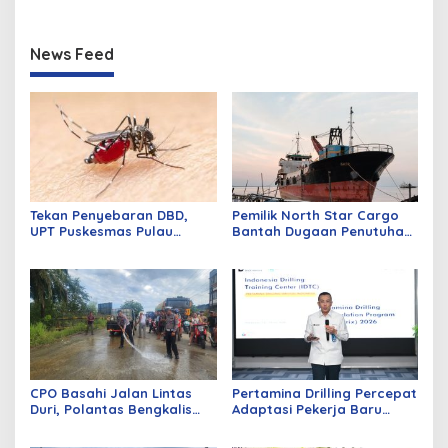
WK Rokan
Pangan Terus Tumbuh
News Feed
Tekan Penyebaran DBD,
Pemilik North Star Cargo
UPT Puskesmas Pulau
Bantah Dugaan Penutuhan
Merbau Gelar Gerakan
Kapal Ilegal di Perairan
Larvasidasi Massal
Dumai
CPO Basahi Jalan Lintas
Pertamina Drilling Percepat
Duri, Polantas Bengkalis
Adaptasi Pekerja Baru
Tangani Tabrakan Beruntun
Lewat Program PD-Matrix
4 Truk Fuso