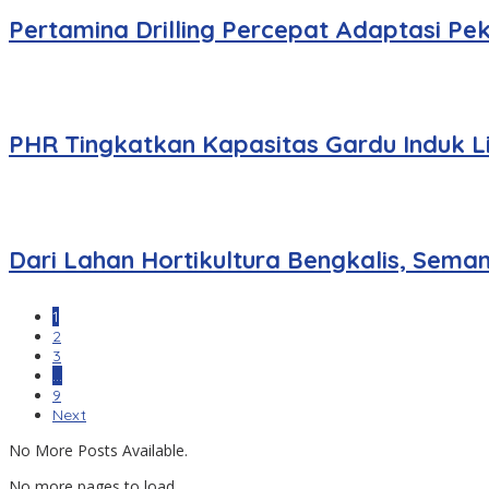
Pertamina Drilling Percepat Adaptasi P
PHR Tingkatkan Kapasitas Gardu Induk L
Dari Lahan Hortikultura Bengkalis, Sem
1
2
3
…
9
Next
No More Posts Available.
No more pages to load.