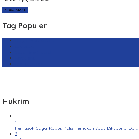
View More
Tag Populer
Harga Emas Antam
sekilas.co
Cabai Rawit Merah
Barcelona
Real Sociedad
Hukrim
1
Pemasok Gagal Kabur, Polisi Temukan Sabu Dikubur di Dal
2