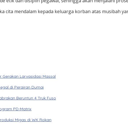
ode etik dan disiplin pegawai, sehingga akan menjalani pro
ka cita mendalam kepada keluarga korban atas musibah yang
 Gerakan Larvasidasi Massal
egal di Perairan Dumai
Tabrakan Beruntun 4 Truk Fuso
rogram PD-Matrix
Produksi Migas di WK Rokan