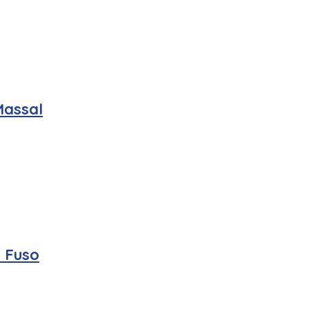
Massal
k Fuso