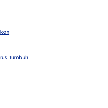
okan
erus Tumbuh