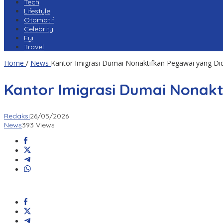
Tech
Lifestyle
Otomotif
Celebrity
Fyi
Travel
Home
/
News
Kantor Imigrasi Dumai Nonaktifkan Pegawai yang Di
Kantor Imigrasi Dumai Nonakt
Redaksi
26/05/2026
News
393 Views