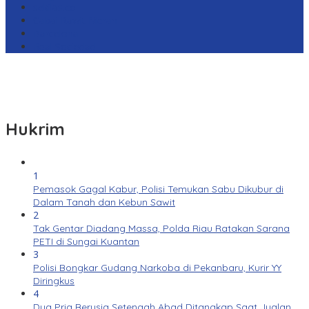
sekilas.co
Cabai Rawit Merah
Barcelona
Real Sociedad
Hukrim
1
Pemasok Gagal Kabur, Polisi Temukan Sabu Dikubur di
Dalam Tanah dan Kebun Sawit
2
Tak Gentar Diadang Massa, Polda Riau Ratakan Sarana
PETI di Sungai Kuantan
3
Polisi Bongkar Gudang Narkoba di Pekanbaru, Kurir YY
Diringkus
4
Dua Pria Berusia Setengah Abad Ditangkap Saat Jualan