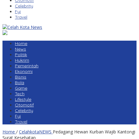
Otomotif
Celebrity
Fyi
Travel
Home
News
Politik
Hukrim
Pemerintah
Ekonomi
Bisnis
Bola
Game
Tech
Lifestyle
Otomotif
Celebrity
Fyi
Travel
Home
/
CelahkotaNEWS
Pedagang Hewan Kurban Wajib Kantongi
Surat Kesehatan