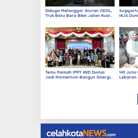
Diduga Melanggar Aturan ODOL,
Sugiyart
Truk Batu Bara Bikin Jalan Kuala
IKJS Dum
Cinaku Makin Parah
Dilantik
Temu Ramah IPRY KKD Dumai
143 Juta 
Jadi Momentum Bangun Sinergi
Lebaran 
Alumni dan Mahasiswa
Siapkan 