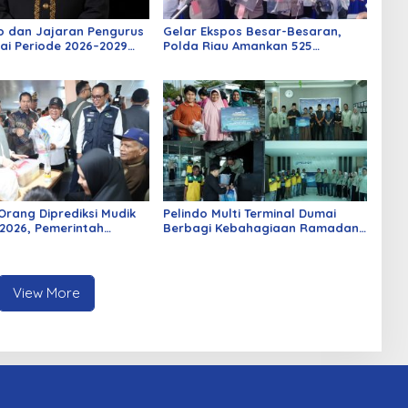
o dan Jajaran Pengurus
Gelar Ekspos Besar-Besaran,
ai Periode 2026–2029
Polda Riau Amankan 525
 Rabu Besok
Tersangka Curat, Curas, dan
Curanmor
Orang Diprediksi Mudik
Pelindo Multi Terminal Dumai
2026, Pemerintah
Berbagi Kebahagiaan Ramadan
Berbagai Inovasi
untuk Masyarakat dan Pekerja
Pelabuhan
View More