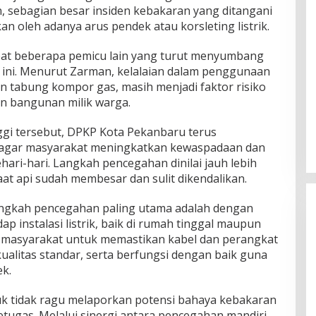
an, sebagian besar insiden kebakaran yang ditangani
 oleh adanya arus pendek atau korsleting listrik.
dapat beberapa pemicu lain yang turut menyumbang
 ini. Menurut Zarman, kelalaian dalam penggunaan
an tabung kompor gas, masih menjadi faktor risiko
n bangunan milik warga.
ggi tersebut, DPKP Kota Pekanbaru terus
 agar masyarakat meningkatkan kewaspadaan dan
ehari-hari. Langkah pencegahan dinilai jauh lebih
at api sudah membesar dan sulit dikendalikan.
gkah pencegahan paling utama adalah dengan
p instalasi listrik, baik di rumah tinggal maupun
 masyarakat untuk memastikan kabel dan perangkat
kualitas standar, serta berfungsi dengan baik guna
ek.
k tidak ragu melaporkan potensi bahaya kebakaran
etugas. Melalui sinergi antara pencegahan mandiri