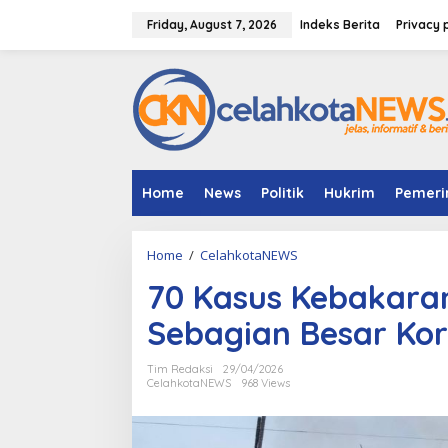
S
k
Friday, August 7, 2026
Indeks Berita
Privacy 
i
p
t
o
c
o
n
t
e
Home
News
Politik
Hukrim
Pemeri
n
t
Home
/
CelahkotaNEWS
7
0
70 Kasus Kebakara
K
a
Sebagian Besar Kors
s
u
s
Tim Redaksi
29/04/2026
K
CelahkotaNEWS
968 Views
e
b
a