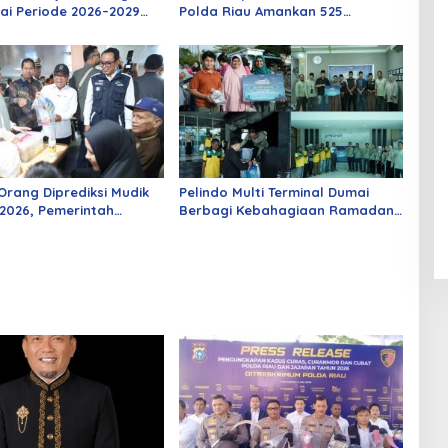
ai Periode 2026–2029
Polda Riau Amankan 525
 Rabu Besok
Tersangka Curat, Curas, dan
Curanmor
Orang Diprediksi Mudik
Pelindo Multi Terminal Dumai
2026, Pemerintah
Berbagi Kebahagiaan Ramadan
Berbagai Inovasi
untuk Masyarakat dan Pekerja
Pelabuhan