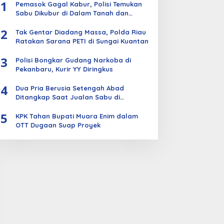
1
Pemasok Gagal Kabur, Polisi Temukan
Sabu Dikubur di Dalam Tanah dan
Kebun Sawit
2
Tak Gentar Diadang Massa, Polda Riau
Ratakan Sarana PETI di Sungai Kuantan
3
Polisi Bongkar Gudang Narkoba di
Pekanbaru, Kurir YY Diringkus
4
Dua Pria Berusia Setengah Abad
Ditangkap Saat Jualan Sabu di
Bengkalis
5
KPK Tahan Bupati Muara Enim dalam
OTT Dugaan Suap Proyek