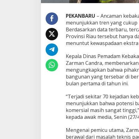
S
e
b
PEKANBARU
– Ancaman kebaka
a
menunjukkan tren yang cukup 
g
Berdasarkan data terbaru, ter
i
Provinsi Riau tersebut hanya d
a
n
menuntut kewaspadaan ekstra d
B
e
Kepala Dinas Pemadam Kebaka
s
Zarman Candra, membenarkan ad
a
mengungkapkan bahwa pihakny
r
K
bangunan yang tersebar di ber
o
bulan pertama di tahun ini.
r
s
“Terjadi sekitar 70 kejadian ke
l
menunjukkan bahwa potensi b
e
t
komersial masih sangat tinggi
i
kepada awak media, Senin (27/4
n
g
Mengenai pemicu utama, Zarma
L
berawal dari masalah teknis p
i