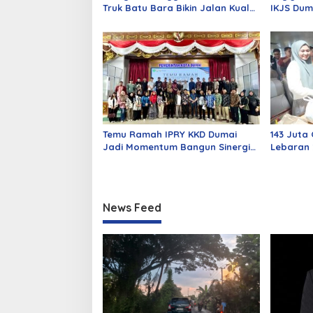
Truk Batu Bara Bikin Jalan Kuala
IKJS Dum
Cinaku Makin Parah
Dilantik
Temu Ramah IPRY KKD Dumai
143 Juta 
Jadi Momentum Bangun Sinergi
Lebaran 
Alumni dan Mahasiswa
Siapkan 
News Feed