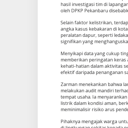
s
hasil investigasi tim di lapang
t
oleh DPKP Pekanbaru disebabkan
r
i
Selain faktor kelistrikan, ter
k
angka kasus kebakaran di kota
peralatan dapur, seperti ledak
signifikan yang menghanguska
Menyikapi data yang cukup tin
memberikan peringatan keras
kehati-hatian dalam aktivitas s
efektif daripada penanganan sa
Zarman menekankan bahwa lan
melakukan audit mandiri terhada
tempat usaha. Ia menyarankan
listrik dalam kondisi aman, ber
meminimalisir risiko arus pend
Pihaknya mengajak warga untu
di lingkungan sekitar kepada p