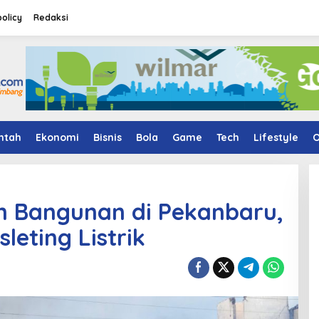
policy
Redaksi
ntah
Ekonomi
Bisnis
Bola
Game
Tech
Lifestyle
O
n Bangunan di Pekanbaru,
leting Listrik