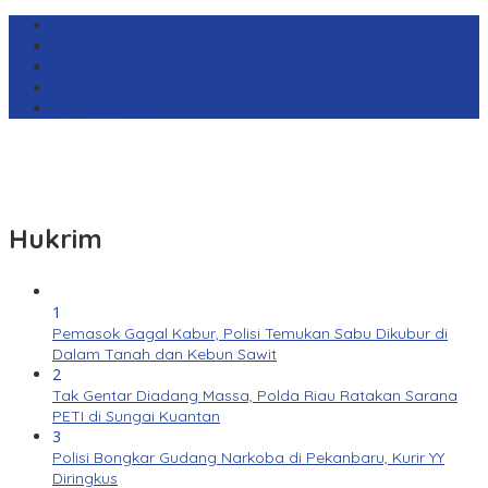
Harga Emas Antam
sekilas.co
Cabai Rawit Merah
Barcelona
Real Sociedad
Hukrim
1
Pemasok Gagal Kabur, Polisi Temukan Sabu Dikubur di
Dalam Tanah dan Kebun Sawit
2
Tak Gentar Diadang Massa, Polda Riau Ratakan Sarana
PETI di Sungai Kuantan
3
Polisi Bongkar Gudang Narkoba di Pekanbaru, Kurir YY
Diringkus