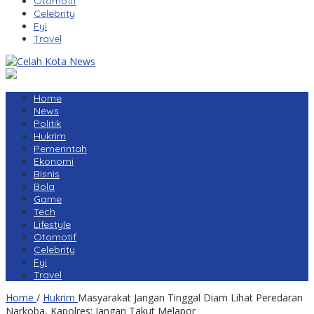
Otomotif
Celebrity
Fyi
Travel
Home
News
Politik
Hukrim
Pemerintah
Ekonomi
Bisnis
Bola
Game
Tech
Lifestyle
Otomotif
Celebrity
Fyi
Travel
Home
/
Hukrim
Masyarakat Jangan Tinggal Diam Lihat Peredaran
Narkoba, Kapolres: Jangan Takut Melapor