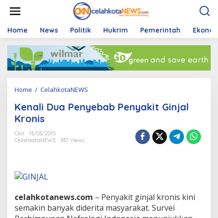
S
k
i
p
Home
News
Politik
Hukrim
Pemerintah
Ekono
t
o
c
o
n
t
Home
/
CelahkotaNEWS
K
e
e
n
Kenali Dua Penyebab Penyakit Ginjal
n
t
a
Kronis
l
i
Ckn
13/03/2015
CelahkotaNEWS
937 Views
D
u
a
P
e
n
y
celahkotanews.com
– Penyakit ginjal kronis kini
e
semakin banyak diderita masyarakat. Survei
b