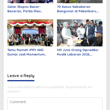
Gelar Ekspos Besar-
70 Kasus Kebakaran
Besaran, Polda Riau
Bangunan di Pekanbaru,
Amankan 525 Tersangka
Sebagian Besar Korsleting
Curat, Curas, dan
Listrik
Curanmor
Temu Ramah IPRY KKD
143 Juta Orang Diprediksi
Dumai Jadi Momentum
Mudik Lebaran 2026,
Bangun Sinergi Alumni dan
Pemerintah Siapkan
Mahasiswa
Berbagai Inovasi
Leave a Reply
Your email address will not be published.
Required fields are
marked
*