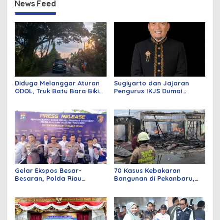
News Feed
Diduga Melanggar Aturan
Sugiyarto dan Jajaran
ODOL, Truk Batu Bara Bikin
Pengurus IKJS Dumai
Jalan Kuala Cinaku Makin
Periode 2026–2029 Dilantik
Parah
Rabu Besok
Gelar Ekspos Besar-
70 Kasus Kebakaran
Besaran, Polda Riau
Bangunan di Pekanbaru,
Amankan 525 Tersangka
Sebagian Besar Korsleting
Curat, Curas, dan
Listrik
Curanmor