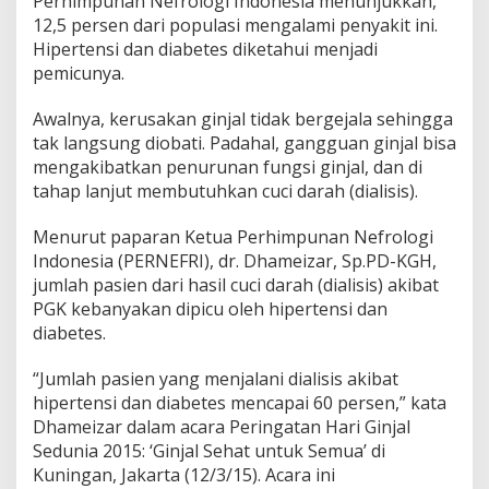
Perhimpunan Nefrologi Indonesia menunjukkan,
a
12,5 persen dari populasi mengalami penyakit ini.
b
P
Hipertensi dan diabetes diketahui menjadi
e
pemicunya.
n
y
Awalnya, kerusakan ginjal tidak bergejala sehingga
a
tak langsung diobati. Padahal, gangguan ginjal bisa
k
i
mengakibatkan penurunan fungsi ginjal, dan di
t
tahap lanjut membutuhkan cuci darah (dialisis).
G
i
Menurut paparan Ketua Perhimpunan Nefrologi
n
Indonesia (PERNEFRI), dr. Dhameizar, Sp.PD-KGH,
j
a
jumlah pasien dari hasil cuci darah (dialisis) akibat
l
PGK kebanyakan dipicu oleh hipertensi dan
K
diabetes.
r
o
“Jumlah pasien yang menjalani dialisis akibat
n
i
hipertensi dan diabetes mencapai 60 persen,” kata
s
Dhameizar dalam acara Peringatan Hari Ginjal
Sedunia 2015: ‘Ginjal Sehat untuk Semua’ di
Kuningan, Jakarta (12/3/15). Acara ini