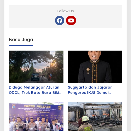
Follow Us
Baca Juga
Diduga Melanggar Aturan
Sugiyarto dan Jajaran
ODOL, Truk Batu Bara Bikin
Pengurus IKJS Dumai
Jalan Kuala Cinaku Makin
Periode 2026–2029 Dilantik
Parah
Rabu Besok