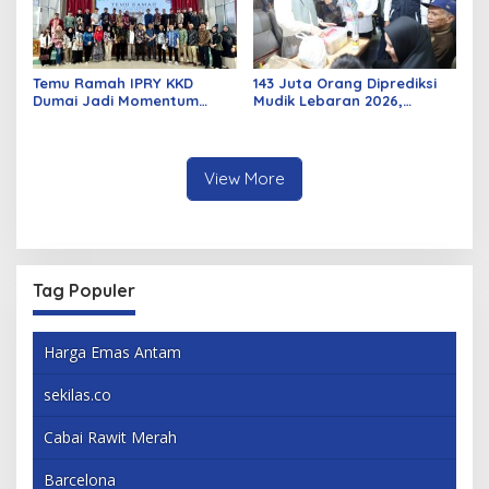
Temu Ramah IPRY KKD
143 Juta Orang Diprediksi
Dumai Jadi Momentum
Mudik Lebaran 2026,
Bangun Sinergi Alumni dan
Pemerintah Siapkan
Mahasiswa
Berbagai Inovasi
View More
Tag Populer
Harga Emas Antam
sekilas.co
Cabai Rawit Merah
Barcelona