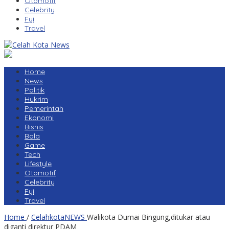
Otomotif
Celebrity
Fyi
Travel
Home
News
Politik
Hukrim
Pemerintah
Ekonomi
Bisnis
Bola
Game
Tech
Lifestyle
Otomotif
Celebrity
Fyi
Travel
Home
/
CelahkotaNEWS
Walikota Dumai Bingung,ditukar atau
diganti direktur PDAM