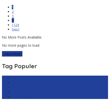
1
2
3
…
1,124
Next
No More Posts Available.
No more pages to load.
View More
Tag Populer
Harga Emas Antam
sekilas.co
Cabai Rawit Merah
Barcelona
Real Sociedad