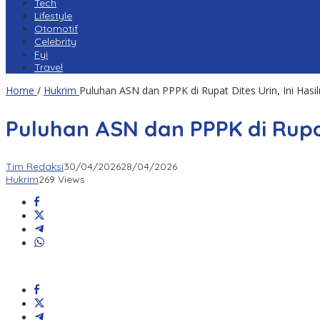
Tech
Lifestyle
Otomotif
Celebrity
Fyi
Travel
Home
/
Hukrim
Puluhan ASN dan PPPK di Rupat Dites Urin, Ini Hasi
Puluhan ASN dan PPPK di Rupat 
Tim Redaksi
30/04/2026
28/04/2026
Hukrim
269 Views