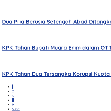
Dua Pria Berusia Setengah Abad Ditangka
KPK Tahan Bupati Muara Enim dalam OT
KPK Tahan Dua Tersangka Korupsi Kuota H
1
2
3
…
9
Next