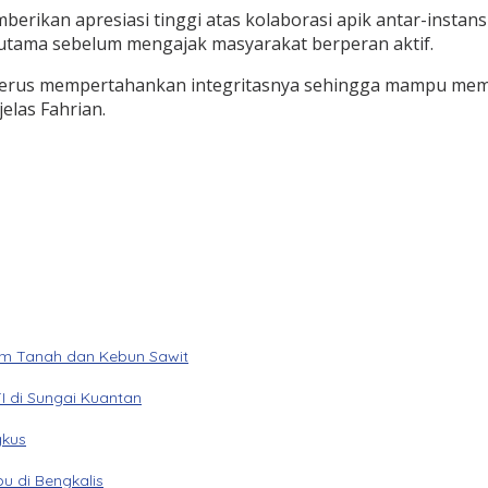
emberikan apresiasi tinggi atas kolaborasi apik antar-inst
i utama sebelum mengajak masyarakat berperan aktif.
 terus mempertahankan integritasnya sehingga mampu memb
elas Fahrian.
am Tanah dan Kebun Sawit
I di Sungai Kuantan
gkus
u di Bengkalis