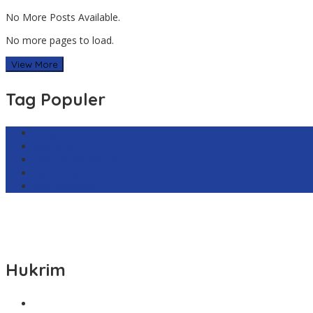
No More Posts Available.
No more pages to load.
View More
Tag Populer
Harga Emas Antam
sekilas.co
Cabai Rawit Merah
Barcelona
Real Sociedad
Hukrim