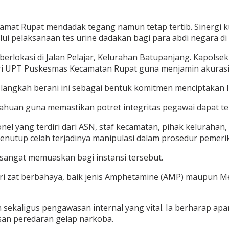
 Camat Rupat mendadak tegang namun tetap tertib. Sinergi
 pelaksanaan tes urine dadakan bagi para abdi negara di 
berlokasi di Jalan Pelajar, Kelurahan Batupanjang. Kapolse
i UPT Puskesmas Kecamatan Rupat guna menjamin akurasi da
angkah berani ini sebagai bentuk komitmen menciptakan 
huan guna memastikan potret integritas pegawai dapat terli
onel yang terdiri dari ASN, staf kecamatan, pihak keluraha
nutup celah terjadinya manipulasi dalam prosedur pemeri
sangat memuaskan bagi instansi tersebut.
dari zat berbahaya, baik jenis Amphetamine (AMP) maupun 
sekaligus pengawasan internal yang vital. Ia berharap apar
an peredaran gelap narkoba.