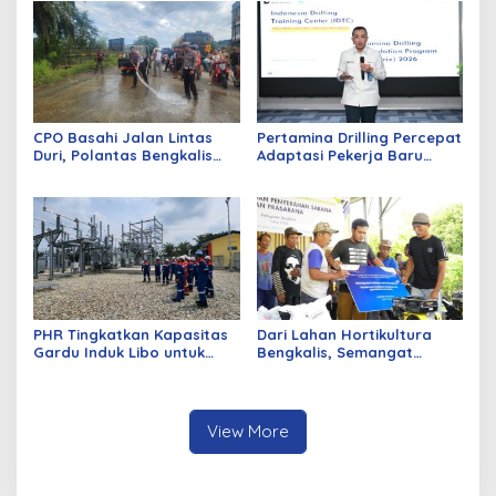
CPO Basahi Jalan Lintas
Pertamina Drilling Percepat
Duri, Polantas Bengkalis
Adaptasi Pekerja Baru
Tangani Tabrakan Beruntun
Lewat Program PD-Matrix
4 Truk Fuso
PHR Tingkatkan Kapasitas
Dari Lahan Hortikultura
Gardu Induk Libo untuk
Bengkalis, Semangat
Dukung Produksi Migas di
Petani Menjaga Ketahanan
WK Rokan
Pangan Terus Tumbuh
View More