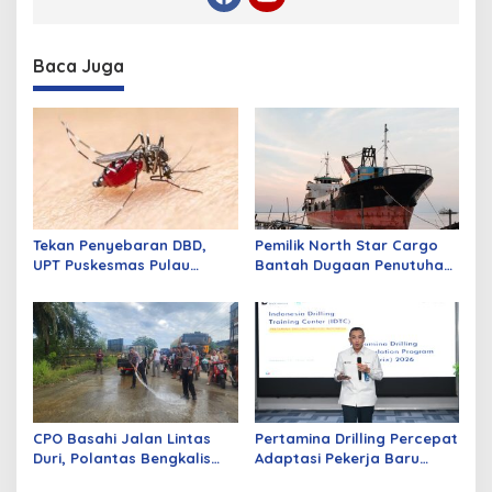
Baca Juga
Tekan Penyebaran DBD,
Pemilik North Star Cargo
UPT Puskesmas Pulau
Bantah Dugaan Penutuhan
Merbau Gelar Gerakan
Kapal Ilegal di Perairan
Larvasidasi Massal
Dumai
CPO Basahi Jalan Lintas
Pertamina Drilling Percepat
Duri, Polantas Bengkalis
Adaptasi Pekerja Baru
Tangani Tabrakan Beruntun
Lewat Program PD-Matrix