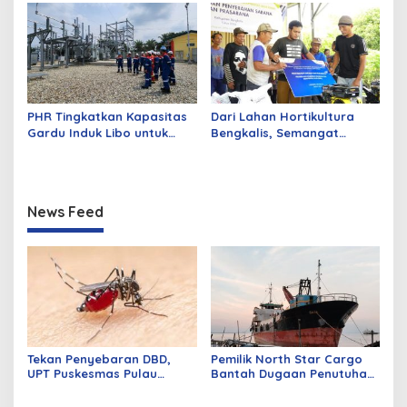
4 Truk Fuso
PHR Tingkatkan Kapasitas
Dari Lahan Hortikultura
Gardu Induk Libo untuk
Bengkalis, Semangat
Dukung Produksi Migas di
Petani Menjaga Ketahanan
WK Rokan
Pangan Terus Tumbuh
News Feed
Tekan Penyebaran DBD,
Pemilik North Star Cargo
UPT Puskesmas Pulau
Bantah Dugaan Penutuhan
Merbau Gelar Gerakan
Kapal Ilegal di Perairan
Larvasidasi Massal
Dumai