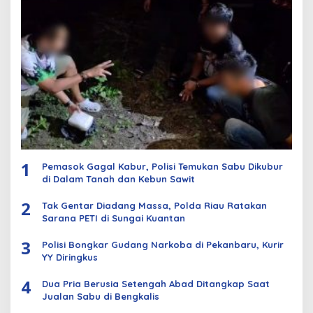
1
Pemasok Gagal Kabur, Polisi Temukan Sabu Dikubur
di Dalam Tanah dan Kebun Sawit
2
Tak Gentar Diadang Massa, Polda Riau Ratakan
Sarana PETI di Sungai Kuantan
3
Polisi Bongkar Gudang Narkoba di Pekanbaru, Kurir
YY Diringkus
4
Dua Pria Berusia Setengah Abad Ditangkap Saat
Jualan Sabu di Bengkalis