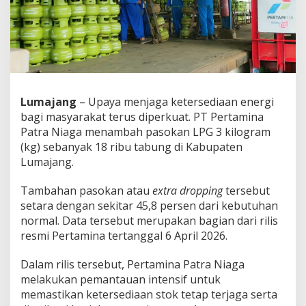
1
8
R
i
b
u
T
a
Lumajang
– Upaya menjaga ketersediaan energi
b
u
bagi masyarakat terus diperkuat. PT Pertamina
n
Patra Niaga menambah pasokan LPG 3 kilogram
g
(kg) sebanyak 18 ribu tabung di Kabupaten
L
Lumajang.
P
G
3
Tambahan pasokan atau
extra dropping
tersebut
K
setara dengan sekitar 45,8 persen dari kebutuhan
g
normal. Data tersebut merupakan bagian dari rilis
d
resmi Pertamina tertanggal 6 April 2026.
i
L
u
Dalam rilis tersebut, Pertamina Patra Niaga
m
melakukan pemantauan intensif untuk
a
memastikan ketersediaan stok tetap terjaga serta
j