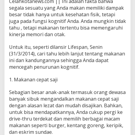
Celahkotanews.com || Ini adalah fakta bahwa
a
segala sesuatu yang Anda makan memiliki dampak
n
g
besar tidak hanya untuk kesehatan fisik, tetapi
B
juga pada fungsi kognitif Anda. Anda mungkin tidak
i
tahu , tetapi makanan tertentu bisa memengaruhi
s
kinerja memori dan otak.
a
B
i
Untuk itu, seperti dilansir Lifespan, Senin
k
(31/3/2014), cari tahu lebih lanjut tentang makanan
i
ini dan kandungannya sehingga Anda dapat
n
mencegah penurunan kognitif.
B
o
d
1. Makanan cepat saji
o
h
Sebagian besar anak-anak termasuk orang dewasa
banyak sibuk mengandalkan makanan cepat saji
dengan alasan lezat dan mudah disajikan. Bahkan,
untuk bisa mendapatkannya, Anda cukup pergi ke
drive-thru terdekat dan memilih berbagai macam
makanan seperti burger, kentang goreng, keripik,
dan eskrim sundae.