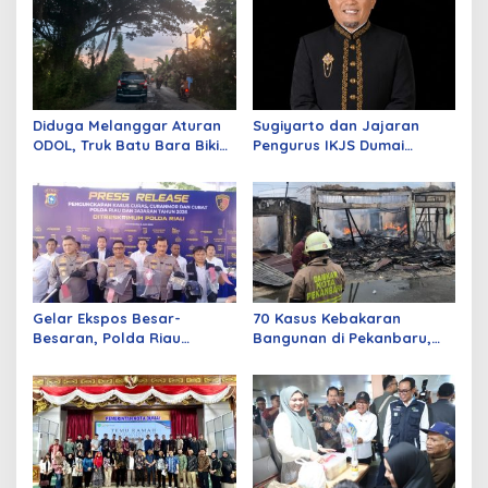
Diduga Melanggar Aturan
Sugiyarto dan Jajaran
ODOL, Truk Batu Bara Bikin
Pengurus IKJS Dumai
Jalan Kuala Cinaku Makin
Periode 2026–2029 Dilantik
Parah
Rabu Besok
Gelar Ekspos Besar-
70 Kasus Kebakaran
Besaran, Polda Riau
Bangunan di Pekanbaru,
Amankan 525 Tersangka
Sebagian Besar Korsleting
Curat, Curas, dan
Listrik
Curanmor