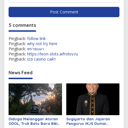
5 comments
Pingback:
follow link
Pingback:
why not try here
Pingback:
ทรายแมว
Pingback:
https://leon-slots.aifrolov.ru
Pingback:
izzi casino сайт
News Feed
Diduga Melanggar Aturan
Sugiyarto dan Jajaran
ODOL, Truk Batu Bara Bikin
Pengurus IKJS Dumai
Jalan Kuala Cinaku Makin
Periode 2026–2029 Dilantik