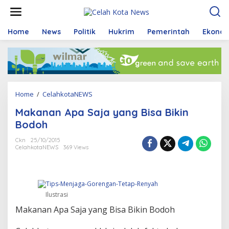
S
k
i
p
Home
News
Politik
Hukrim
Pemerintah
Ekono
t
o
c
o
n
t
Home
/
CelahkotaNEWS
M
e
a
n
Makanan Apa Saja yang Bisa Bikin
k
t
a
Bodoh
n
a
Ckn
25/10/2015
CelahkotaNEWS
369 Views
n
A
p
a
S
Ilustrasi
a
j
Makanan Apa Saja yang Bisa Bikin Bodoh
a
y