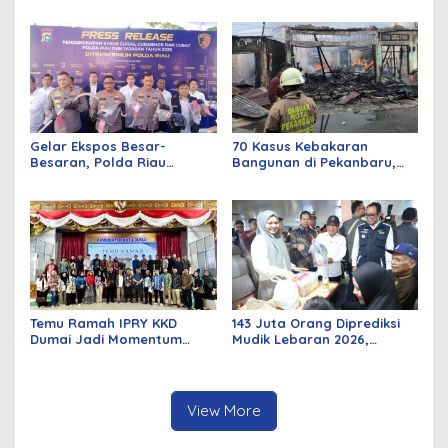
Parah
Rabu Besok
Gelar Ekspos Besar-
70 Kasus Kebakaran
Besaran, Polda Riau
Bangunan di Pekanbaru,
Amankan 525 Tersangka
Sebagian Besar Korsleting
Curat, Curas, dan
Listrik
Curanmor
Temu Ramah IPRY KKD
143 Juta Orang Diprediksi
Dumai Jadi Momentum
Mudik Lebaran 2026,
Bangun Sinergi Alumni dan
Pemerintah Siapkan
Mahasiswa
Berbagai Inovasi
View More