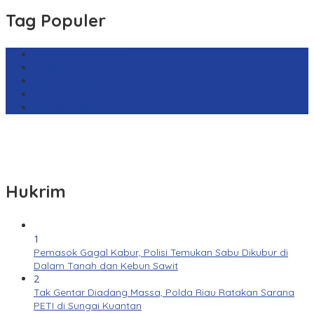
Tag Populer
Harga Emas Antam
sekilas.co
Cabai Rawit Merah
Barcelona
Real Sociedad
Hukrim
1
Pemasok Gagal Kabur, Polisi Temukan Sabu Dikubur di
Dalam Tanah dan Kebun Sawit
2
Tak Gentar Diadang Massa, Polda Riau Ratakan Sarana
PETI di Sungai Kuantan