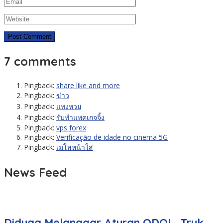
7 comments
Pingback:
share like and more
Pingback:
ข่าว
Pingback:
แทงหวย
Pingback:
รับทำแพคเกจจิ้ง
Pingback:
vps forex
Pingback:
Verificação de idade no cinema 5G
Pingback:
เมโสหน้าใส
News Feed
Diduga Melanggar Aturan ODOL, Truk