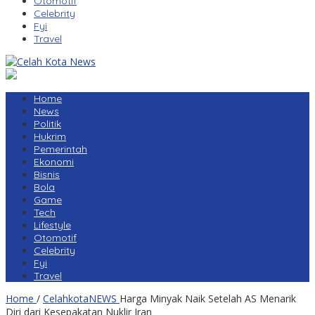
Otomotif
Celebrity
Fyi
Travel
Home
News
Politik
Hukrim
Pemerintah
Ekonomi
Bisnis
Bola
Game
Tech
Lifestyle
Otomotif
Celebrity
Fyi
Travel
Home
/
CelahkotaNEWS
Harga Minyak Naik Setelah AS Menarik
Diri dari Kesepakatan Nuklir Iran