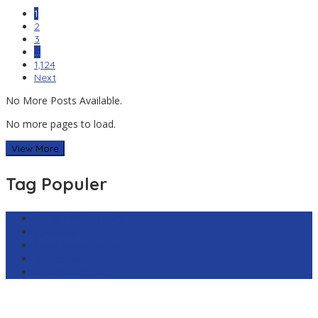
1
2
3
…
1,124
Next
No More Posts Available.
No more pages to load.
View More
Tag Populer
Harga Emas Antam
sekilas.co
Cabai Rawit Merah
Barcelona
Real Sociedad