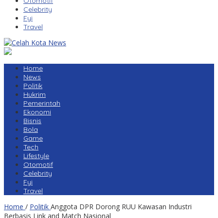
Otomotif
Celebrity
Fyi
Travel
Home
News
Politik
Hukrim
Pemerintah
Ekonomi
Bisnis
Bola
Game
Tech
Lifestyle
Otomotif
Celebrity
Fyi
Travel
Home
/
Politik
Anggota DPR Dorong RUU Kawasan Industri
Berbasis Link and Match Nasional