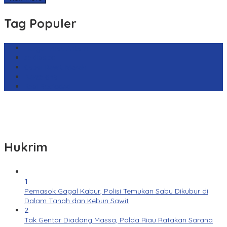
Tag Populer
Harga Emas Antam
sekilas.co
Cabai Rawit Merah
Barcelona
Real Sociedad
Hukrim
1
Pemasok Gagal Kabur, Polisi Temukan Sabu Dikubur di
Dalam Tanah dan Kebun Sawit
2
Tak Gentar Diadang Massa, Polda Riau Ratakan Sarana