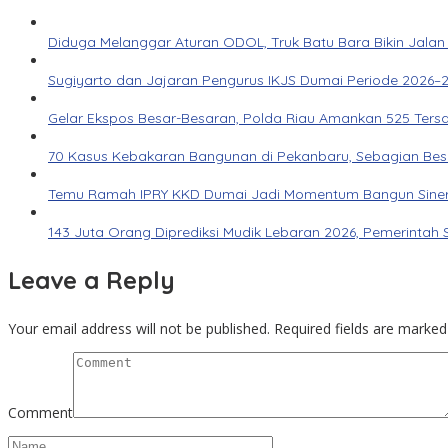
Diduga Melanggar Aturan ODOL, Truk Batu Bara Bikin Jalan
Sugiyarto dan Jajaran Pengurus IKJS Dumai Periode 2026–2
Gelar Ekspos Besar-Besaran, Polda Riau Amankan 525 Ters
70 Kasus Kebakaran Bangunan di Pekanbaru, Sebagian Besar 
Temu Ramah IPRY KKD Dumai Jadi Momentum Bangun Siner
143 Juta Orang Diprediksi Mudik Lebaran 2026, Pemerintah 
Leave a Reply
Your email address will not be published.
Required fields are marke
Comment