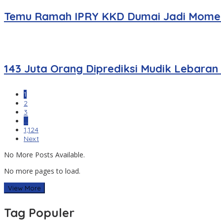
Temu Ramah IPRY KKD Dumai Jadi Momen
143 Juta Orang Diprediksi Mudik Lebaran
1
2
3
…
1,124
Next
No More Posts Available.
No more pages to load.
View More
Tag Populer