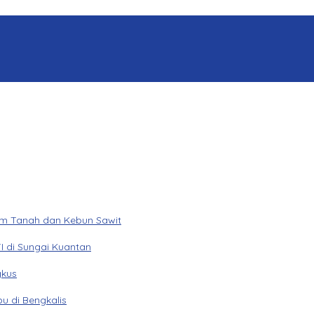
am Tanah dan Kebun Sawit
I di Sungai Kuantan
gkus
u di Bengkalis