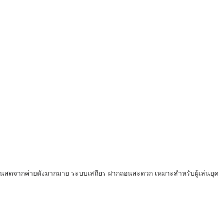
ดจากค่ายดังมากมาย ระบบเสถียร ฝากถอนสะดวก เหมาะสำหรับผู้เล่นยุ