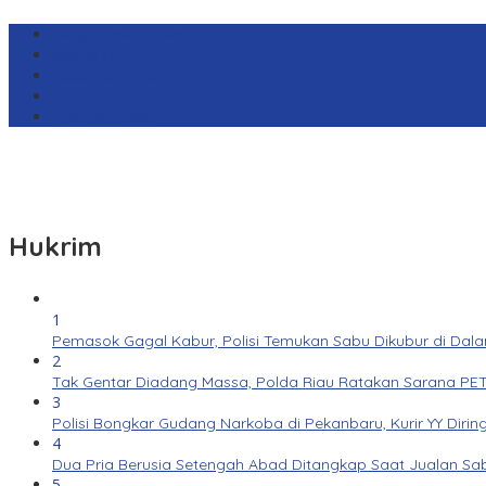
Harga Emas Antam
sekilas.co
Cabai Rawit Merah
Barcelona
Real Sociedad
Hukrim
1
Pemasok Gagal Kabur, Polisi Temukan Sabu Dikubur di Dal
2
Tak Gentar Diadang Massa, Polda Riau Ratakan Sarana PET
3
Polisi Bongkar Gudang Narkoba di Pekanbaru, Kurir YY Dirin
4
Dua Pria Berusia Setengah Abad Ditangkap Saat Jualan Sab
5