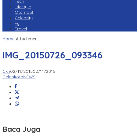
Tech
Lifestyle
Otomotif
Celebrity
Fyi
Travel
Home
Attachment
IMG_20150726_093346
Ckn
02/11/2015
02/11/2015
CelahkotaNEWS
Baca Juga