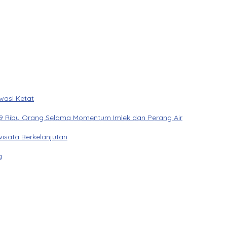
wasi Ketat
9 Ribu Orang Selama Momentum Imlek dan Perang Air
sata Berkelanjutan
g