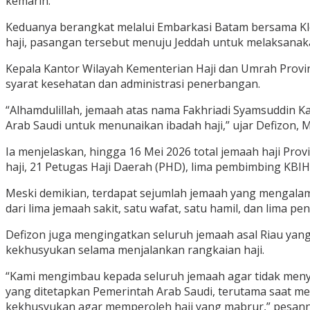
kemarin.
Keduanya berangkat melalui Embarkasi Batam bersama Kl
haji, pasangan tersebut menuju Jeddah untuk melaksanaka
Kepala Kantor Wilayah Kementerian Haji dan Umrah Provi
syarat kesehatan dan administrasi penerbangan.
“Alhamdulillah, jemaah atas nama Fakhriadi Syamsuddin K
Arab Saudi untuk menunaikan ibadah haji,” ujar Defizon, 
Ia menjelaskan, hingga 16 Mei 2026 total jemaah haji Prov
haji, 21 Petugas Haji Daerah (PHD), lima pembimbing KBIHU
Meski demikian, terdapat sejumlah jemaah yang mengalam
dari lima jemaah sakit, satu wafat, satu hamil, dan lima p
Defizon juga mengingatkan seluruh jemaah asal Riau yan
kekhusyukan selama menjalankan rangkaian haji.
“Kami mengimbau kepada seluruh jemaah agar tidak meny
yang ditetapkan Pemerintah Arab Saudi, terutama saat men
kekhusyukan agar memperoleh haji yang mabrur,” pesann