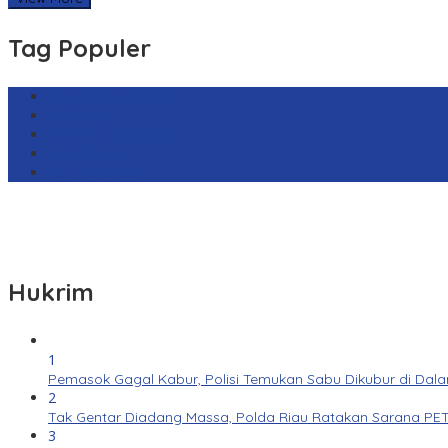
Tag Populer
Harga Emas Antam
sekilas.co
Cabai Rawit Merah
Barcelona
Real Sociedad
Hukrim
1
Pemasok Gagal Kabur, Polisi Temukan Sabu Dikubur di Dal
2
Tak Gentar Diadang Massa, Polda Riau Ratakan Sarana PET
3