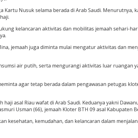
ga Kartu Nusuk selama berada di Arab Saudi. Menurutnya, k
aji.
kung kelancaran aktivitas dan mobilitas jemaah sehari-hari
ya.
Mina, jemaah juga diminta mulai mengatur aktivitas dan me
si air putih, serta mengurangi aktivitas luar ruangan yan
zon meminta agar tetap berada dalam pengawasan petugas k
aah haji asal Riau wafat di Arab Saudi. Keduanya yakni Da
smuri Usman (66), jemaah Kloter BTH 09 asal Kabupaten Be
rikan kesehatan, kemudahan, dan kelancaran dalam menjalan