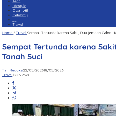
Tech
Lifestyle
Otomotif
Celebrity
Fyi
Travel
Home
/
Travel
Sempat Tertunda karena Sakit, Dua Jemaah Calon Ha
Sempat Tertunda karena Saki
Tanah Suci
Tim Redaksi
22/05/2026
18/05/2026
Travel
133 Views