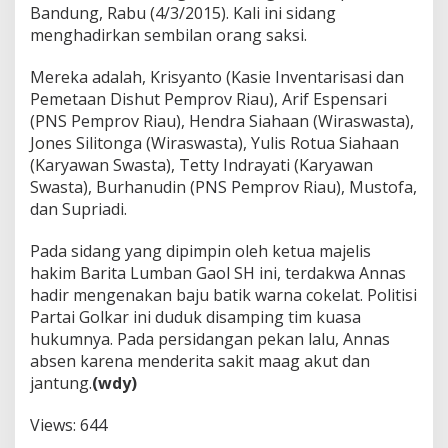
d
Bandung, Rabu (4/3/2015). Kali ini sidang
i
menghadirkan sembilan orang saksi.
r
k
Mereka adalah, Krisyanto (Kasie Inventarisasi dan
a
Pemetaan Dishut Pemprov Riau), Arif Espensari
n
d
(PNS Pemprov Riau), Hendra Siahaan (Wiraswasta),
i
Jones Silitonga (Wiraswasta), Yulis Rotua Siahaan
S
(Karyawan Swasta), Tetty Indrayati (Karyawan
i
Swasta), Burhanudin (PNS Pemprov Riau), Mustofa,
d
a
dan Supriadi.
n
g
Pada sidang yang dipimpin oleh ketua majelis
D
hakim Barita Lumban Gaol SH ini, terdakwa Annas
u
hadir mengenakan baju batik warna cokelat. Politisi
g
a
Partai Golkar ini duduk disamping tim kuasa
a
hukumnya. Pada persidangan pekan lalu, Annas
n
absen karena menderita sakit maag akut dan
K
jantung.
(wdy)
o
r
u
Views:
644
p