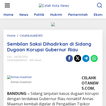
S
k
i
p
Home
News
Politik
Hukrim
Pemerintah
Ekono
t
o
c
o
Home
/
CelahkotaNEWS
S
n
e
t
Sembilan Saksi Dihadirkan di Sidang
m
e
b
n
Dugaan Korupsi Gubernur Riau
i
t
l
Ckn
04/03/2015
CelahkotaNEWS
644 Views
a
n
S
a
CELAHK
k
Annas maamun
s
OTANEW
i
S.COM,
D
BANDUNG –
Sidang lanjutan kasus dugaan korupsi
i
dengan terdakwa Gubernur Riau nonaktif Annas
h
Maamun kembali digelar di Pengadilan Tipikor
a