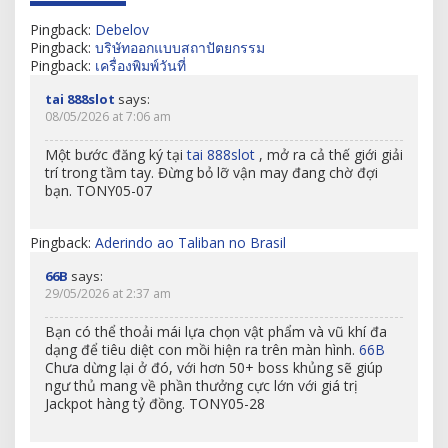
Pingback:
Debelov
Pingback:
บริษัทออกแบบสถาปัตยกรรม
Pingback:
เครื่องพิมพ์วันที่
tai 888slot
says:
08/05/2026 at 7:06 am
Một bước đăng ký tại
tai 888slot
, mở ra cả thế giới giải
trí trong tầm tay. Đừng bỏ lỡ vận may đang chờ đợi
bạn. TONY05-07
Pingback:
Aderindo ao Taliban no Brasil
66B
says:
29/05/2026 at 2:37 am
Bạn có thể thoải mái lựa chọn vật phẩm và vũ khí đa
dạng để tiêu diệt con mồi hiện ra trên màn hình.
66B
Chưa dừng lại ở đó, với hơn 50+ boss khủng sẽ giúp
ngư thủ mang về phần thưởng cực lớn với giá trị
Jackpot hàng tỷ đồng. TONY05-28