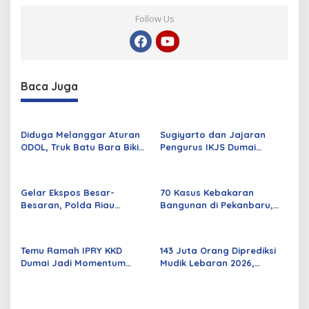
s
Follow Us
i
G
u
b
e
r
Baca Juga
n
u
r
R
Diduga Melanggar Aturan
Sugiyarto dan Jajaran
i
ODOL, Truk Batu Bara Bikin
Pengurus IKJS Dumai
a
Jalan Kuala Cinaku Makin
Periode 2026–2029 Dilantik
u
Parah
Rabu Besok
Gelar Ekspos Besar-
70 Kasus Kebakaran
Besaran, Polda Riau
Bangunan di Pekanbaru,
Amankan 525 Tersangka
Sebagian Besar Korsleting
Curat, Curas, dan
Listrik
Curanmor
Temu Ramah IPRY KKD
143 Juta Orang Diprediksi
Dumai Jadi Momentum
Mudik Lebaran 2026,
Bangun Sinergi Alumni dan
Pemerintah Siapkan
Mahasiswa
Berbagai Inovasi