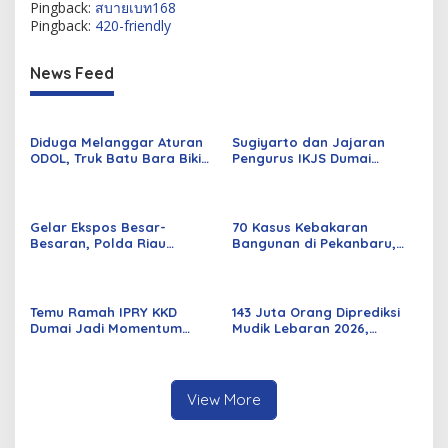
Pingback:
สบายเบท168
Pingback:
420-friendly
News Feed
Diduga Melanggar Aturan
Sugiyarto dan Jajaran
ODOL, Truk Batu Bara Bikin
Pengurus IKJS Dumai
Jalan Kuala Cinaku Makin
Periode 2026–2029 Dilantik
Parah
Rabu Besok
Gelar Ekspos Besar-
70 Kasus Kebakaran
Besaran, Polda Riau
Bangunan di Pekanbaru,
Amankan 525 Tersangka
Sebagian Besar Korsleting
Curat, Curas, dan
Listrik
Curanmor
Temu Ramah IPRY KKD
143 Juta Orang Diprediksi
Dumai Jadi Momentum
Mudik Lebaran 2026,
Bangun Sinergi Alumni dan
Pemerintah Siapkan
Mahasiswa
Berbagai Inovasi
View More