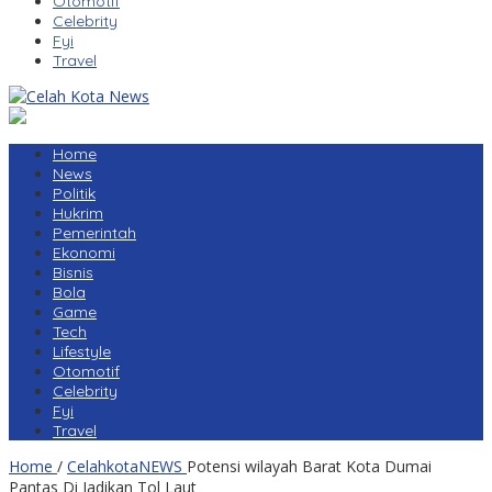
Otomotif
Celebrity
Fyi
Travel
Home
News
Politik
Hukrim
Pemerintah
Ekonomi
Bisnis
Bola
Game
Tech
Lifestyle
Otomotif
Celebrity
Fyi
Travel
Home
/
CelahkotaNEWS
Potensi wilayah Barat Kota Dumai
Pantas Di Jadikan Tol Laut