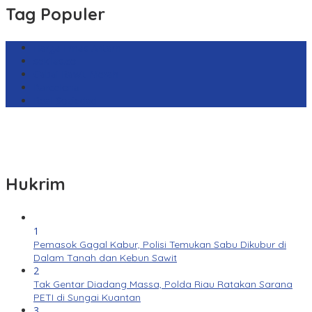
Tag Populer
Harga Emas Antam
sekilas.co
Cabai Rawit Merah
Barcelona
Real Sociedad
Hukrim
1
Pemasok Gagal Kabur, Polisi Temukan Sabu Dikubur di
Dalam Tanah dan Kebun Sawit
2
Tak Gentar Diadang Massa, Polda Riau Ratakan Sarana
PETI di Sungai Kuantan
3