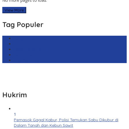
No more pages to load.
View More
Tag Populer
Harga Emas Antam
sekilas.co
Cabai Rawit Merah
Barcelona
Real Sociedad
Hukrim
1
Pemasok Gagal Kabur, Polisi Temukan Sabu Dikubur di
Dalam Tanah dan Kebun Sawit