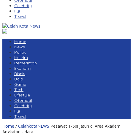
Otomotif
Celebrity
Fyi
Travel
Home
News
Politik
Hukrim
Pemerintah
Ekonomi
Bisnis
Bola
Game
Tech
Lifestyle
Otomotif
Celebrity
Fyi
Travel
Home
/
CelahkotaNEWS
Pesawat T-50i Jatuh di Area Akademi
Angkatan Udara