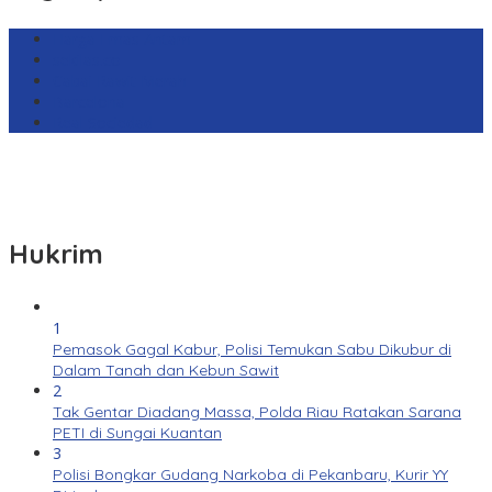
Harga Emas Antam
sekilas.co
Cabai Rawit Merah
Barcelona
Real Sociedad
Hukrim
1
Pemasok Gagal Kabur, Polisi Temukan Sabu Dikubur di
Dalam Tanah dan Kebun Sawit
2
Tak Gentar Diadang Massa, Polda Riau Ratakan Sarana
PETI di Sungai Kuantan
3
Polisi Bongkar Gudang Narkoba di Pekanbaru, Kurir YY