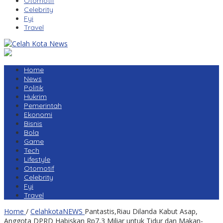
Otomotif
Celebrity
Fyi
Travel
Home
News
Politik
Hukrim
Pemerintah
Ekonomi
Bisnis
Bola
Game
Tech
Lifestyle
Otomotif
Celebrity
Fyi
Travel
Home
/
CelahkotaNEWS
Pantastis,Riau Dilanda Kabut Asap,
Anggota DPRD Habiskan Rp7,3 Miliar untuk Tidur dan Makan-