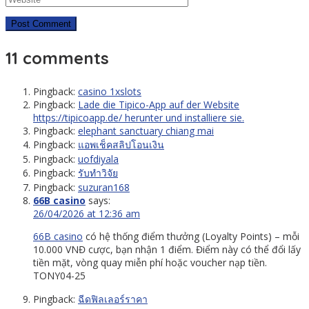
11 comments
Pingback:
casino 1xslots
Pingback:
Lade die Tipico-App auf der Website
https://tipicoapp.de/ herunter und installiere sie.
Pingback:
elephant sanctuary chiang mai
Pingback:
แอพเช็คสลิปโอนเงิน
Pingback:
uofdiyala
Pingback:
รับทำวิจัย
Pingback:
suzuran168
66B casino
says:
26/04/2026 at 12:36 am
66B casino
có hệ thống điểm thưởng (Loyalty Points) – mỗi
10.000 VNĐ cược, bạn nhận 1 điểm. Điểm này có thể đổi lấy
tiền mặt, vòng quay miễn phí hoặc voucher nạp tiền.
TONY04-25
Pingback:
ฉีดฟิลเลอร์ราคา