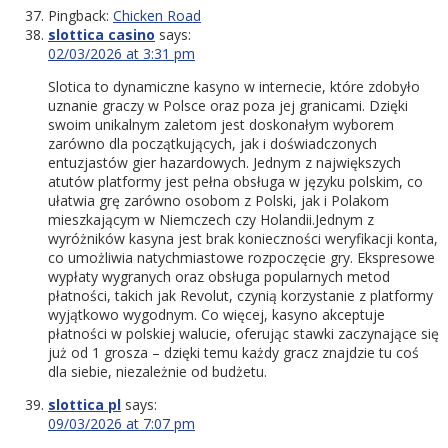
Pingback:
Chicken Road
slottica casino
says:
02/03/2026 at 3:31 pm
Slotica to dynamiczne kasyno w internecie, które zdobyło
uznanie graczy w Polsce oraz poza jej granicami. Dzięki
swoim unikalnym zaletom jest doskonałym wyborem
zarówno dla początkujących, jak i doświadczonych
entuzjastów gier hazardowych. Jednym z największych
atutów platformy jest pełna obsługa w języku polskim, co
ułatwia grę zarówno osobom z Polski, jak i Polakom
mieszkającym w Niemczech czy Holandii.Jednym z
wyróżników kasyna jest brak konieczności weryfikacji konta,
co umożliwia natychmiastowe rozpoczęcie gry. Ekspresowe
wypłaty wygranych oraz obsługa popularnych metod
płatności, takich jak Revolut, czynią korzystanie z platformy
wyjątkowo wygodnym. Co więcej, kasyno akceptuje
płatności w polskiej walucie, oferując stawki zaczynające się
już od 1 grosza – dzięki temu każdy gracz znajdzie tu coś
dla siebie, niezależnie od budżetu.
slottica pl
says:
09/03/2026 at 7:07 pm