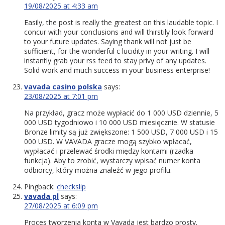
19/08/2025 at 4:33 am
Easily, the post is really the greatest on this laudable topic. I
concur with your conclusions and will thirstily look forward
to your future updates. Saying thank will not just be
sufficient, for the wonderful c lucidity in your writing. I will
instantly grab your rss feed to stay privy of any updates.
Solid work and much success in your business enterprise!
vavada casino polska
says:
23/08/2025 at 7:01 pm
Na przykład, gracz może wypłacić do 1 000 USD dziennie, 5
000 USD tygodniowo i 10 000 USD miesięcznie. W statusie
Bronze limity są już zwiększone: 1 500 USD, 7 000 USD i 15
000 USD. W VAVADA gracze mogą szybko wpłacać,
wypłacać i przelewać środki między kontami (rzadka
funkcja). Aby to zrobić, wystarczy wpisać numer konta
odbiorcy, który można znaleźć w jego profilu.
Pingback:
checkslip
vavada pl
says:
27/08/2025 at 6:09 pm
Proces tworzenia konta w Vavada jest bardzo prosty.