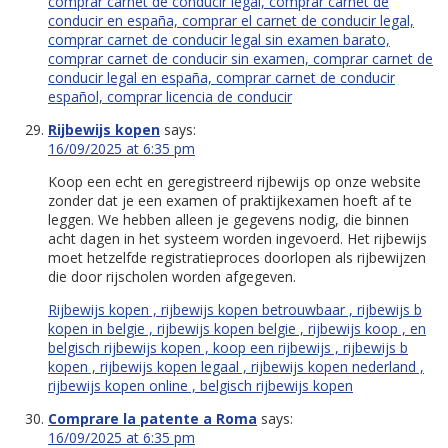
comprar carnet de conducir legal, comprar carnet de
conducir en españa, comprar el carnet de conducir legal,
comprar carnet de conducir legal sin examen barato,
comprar carnet de conducir sin examen, comprar carnet de
conducir legal en españa, comprar carnet de conducir
español, comprar licencia de conducir
Rijbewijs kopen
says:
16/09/2025 at 6:35 pm
Koop een echt en geregistreerd rijbewijs op onze website
zonder dat je een examen of praktijkexamen hoeft af te
leggen. We hebben alleen je gegevens nodig, die binnen
acht dagen in het systeem worden ingevoerd. Het rijbewijs
moet hetzelfde registratieproces doorlopen als rijbewijzen
die door rijscholen worden afgegeven.
Rijbewijs kopen , rijbewijs kopen betrouwbaar , rijbewijs b
kopen in belgie , rijbewijs kopen belgie , rijbewijs koop , en
belgisch rijbewijs kopen , koop een rijbewijs , rijbewijs b
kopen , rijbewijs kopen legaal , rijbewijs kopen nederland ,
rijbewijs kopen online , belgisch rijbewijs kopen
Comprare la patente a Roma
says:
16/09/2025 at 6:35 pm