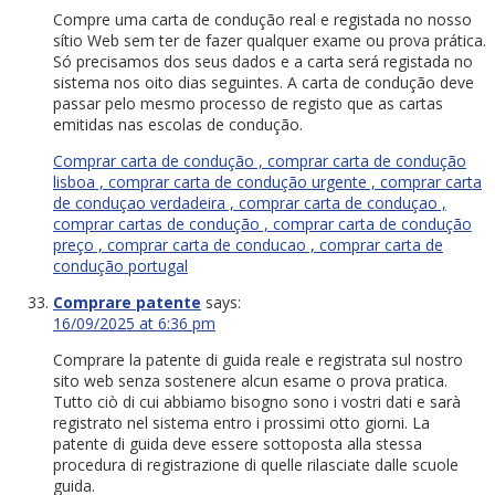
Compre uma carta de condução real e registada no nosso
sítio Web sem ter de fazer qualquer exame ou prova prática.
Só precisamos dos seus dados e a carta será registada no
sistema nos oito dias seguintes. A carta de condução deve
passar pelo mesmo processo de registo que as cartas
emitidas nas escolas de condução.
Comprar carta de condução , comprar carta de condução
lisboa , comprar carta de condução urgente , comprar carta
de conduçao verdadeira , comprar carta de conduçao ,
comprar cartas de condução , comprar carta de condução
preço , comprar carta de conducao , comprar carta de
condução portugal
Comprare patente
says:
16/09/2025 at 6:36 pm
Comprare la patente di guida reale e registrata sul nostro
sito web senza sostenere alcun esame o prova pratica.
Tutto ciò di cui abbiamo bisogno sono i vostri dati e sarà
registrato nel sistema entro i prossimi otto giorni. La
patente di guida deve essere sottoposta alla stessa
procedura di registrazione di quelle rilasciate dalle scuole
guida.