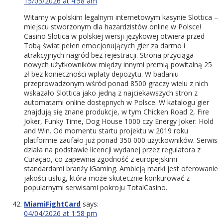
15/03/2026 at 4:58 am
Witamy w polskim legalnym internetowym kasynie Slottica –
miejscu stworzonym dla hazardzistów online w Polsce!
Casino Slotica w polskiej wersji językowej otwiera przed
Tobą świat pełen emocjonujących gier za darmo i
atrakcyjnych nagród bez rejestracji. Strona przyciąga
nowych użytkowników między innymi premią powitalną 25
zł bez konieczności wpłaty depozytu. W badaniu
przeprowadzonym wśród ponad 8500 graczy wielu z nich
wskazało Slottica jako jedną z najciekawszych stron z
automatami online dostępnych w Polsce. W katalogu gier
znajdują się znane produkcje, w tym Chicken Road 2, Fire
Joker, Funky Time, Dog House 1000 czy Energy Joker: Hold
and Win. Od momentu startu projektu w 2019 roku
platformie zaufało już ponad 350 000 użytkowników. Serwis
działa na podstawie licencji wydanej przez regulatora z
Curaçao, co zapewnia zgodność z europejskimi
standardami branży iGaming. Ambicją marki jest oferowanie
jakości usług, która może skutecznie konkurować z
popularnymi serwisami pokroju TotalCasino.
MiamiFightCard
says:
04/04/2026 at 1:58 pm