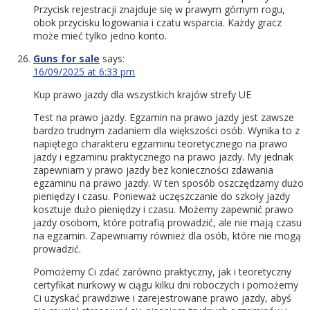
Przycisk rejestracji znajduje się w prawym górnym rogu,
obok przycisku logowania i czatu wsparcia. Każdy gracz
może mieć tylko jedno konto.
Guns for sale
says:
16/09/2025 at 6:33 pm
Kup prawo jazdy dla wszystkich krajów strefy UE
Test na prawo jazdy. Egzamin na prawo jazdy jest zawsze
bardzo trudnym zadaniem dla większości osób. Wynika to z
napiętego charakteru egzaminu teoretycznego na prawo
jazdy i egzaminu praktycznego na prawo jazdy. My jednak
zapewniam y prawo jazdy bez konieczności zdawania
egzaminu na prawo jazdy. W ten sposób oszczędzamy dużo
pieniędzy i czasu. Ponieważ uczęszczanie do szkoły jazdy
kosztuje dużo pieniędzy i czasu. Możemy zapewnić prawo
jazdy osobom, które potrafią prowadzić, ale nie mają czasu
na egzamin. Zapewniamy również dla osób, które nie mogą
prowadzić.
Pomożemy Ci zdać zarówno praktyczny, jak i teoretyczny
certyfikat nurkowy w ciągu kilku dni roboczych i pomożemy
Ci uzyskać prawdziwe i zarejestrowane prawo jazdy, abyś