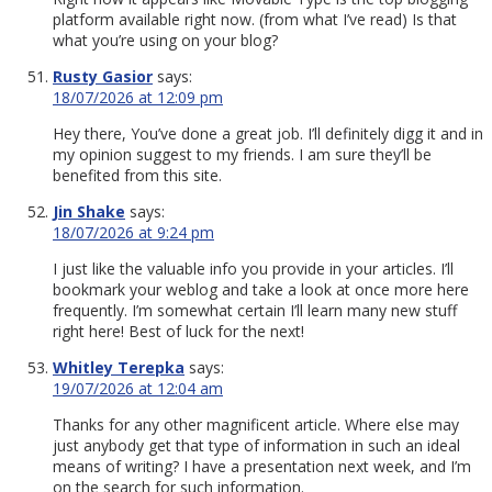
platform available right now. (from what I’ve read) Is that
what you’re using on your blog?
Rusty Gasior
says:
18/07/2026 at 12:09 pm
Hey there, You’ve done a great job. I’ll definitely digg it and in
my opinion suggest to my friends. I am sure they’ll be
benefited from this site.
Jin Shake
says:
18/07/2026 at 9:24 pm
I just like the valuable info you provide in your articles. I’ll
bookmark your weblog and take a look at once more here
frequently. I’m somewhat certain I’ll learn many new stuff
right here! Best of luck for the next!
Whitley Terepka
says:
19/07/2026 at 12:04 am
Thanks for any other magnificent article. Where else may
just anybody get that type of information in such an ideal
means of writing? I have a presentation next week, and I’m
on the search for such information.