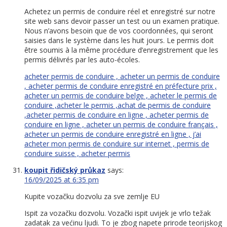
Achetez un permis de conduire réel et enregistré sur notre
site web sans devoir passer un test ou un examen pratique.
Nous n’avons besoin que de vos coordonnées, qui seront
saisies dans le système dans les huit jours. Le permis doit
être soumis à la même procédure d’enregistrement que les
permis délivrés par les auto-écoles.
acheter permis de conduire , acheter un permis de conduire
, acheter permis de conduire enregistré en préfecture prix ,
acheter un permis de conduire belge , acheter le permis de
conduire ,acheter le permis ,achat de permis de conduire
,acheter permis de conduire en ligne , acheter permis de
conduire en ligne , acheter un permis de conduire français ,
acheter un permis de conduire enregistré en ligne , j’ai
acheter mon permis de conduire sur internet , permis de
conduire suisse , acheter permis
koupit řidičský průkaz
says:
16/09/2025 at 6:35 pm
Kupite vozačku dozvolu za sve zemlje EU
Ispit za vozačku dozvolu. Vozački ispit uvijek je vrlo težak
zadatak za većinu ljudi. To je zbog napete prirode teorijskog