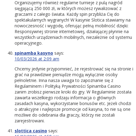
Organizujemy również regularne turnieje z pulą nagród
sięgającą 250 000 zł, w których możesz rywalizować z
graczami z całego świata. Każdy spin przybliża Cię do
spektakularnych wygranych! W kasynie Slotica stawiamy na
nowoczesność i wygodę, oferując pełną mobilność dzięki:
Responsywnej stronie internetowej, działającej płynnie na
wszystkich urządzeniach mobilnych, niezależnie od systemu
operacyjnego.
spinamba kasyno
says:
10/03/2026 at 2:09 am
Chcemy jedynie przypomnieć, że rejestrować się na stronie i
grać na prawdziwe pieniądze mogą wyłącznie osoby
pełnoletnie. Inna nasza uwaga to zapoznanie się z
Regulaminem i Polityką Prywatności Spinamba Casino
zanim zrobisz pierwsze kroki do gry. W Regulaminie została
zawarta wszelkiego rodzaju informacja o głównych
zasadach kasyna, wykorzystanie bonusów etc. Jeżeli chodzi
o atrakcyjne i najlepsze promocje od kasyna, to nie są one
możliwe do odebrania dla graczy, którzy nie zostali
zarejestrowani.
slottica casino
says: