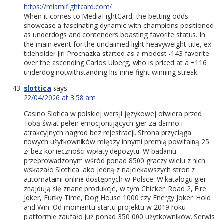
https://miamifightcard.com/
When it comes to MediaFightCard, the betting odds
showcase a fascinating dynamic with champions positioned
as underdogs and contenders boasting favorite status. In
the main event for the unclaimed light heavyweight title, ex-
titleholder Jiri Prochazka started as a modest -143 favorite
over the ascending Carlos Ulberg, who is priced at a +116
underdog notwithstanding his nine-fight winning streak.
slottica
says:
22/04/2026 at 3:58 am
Casino Slotica w polskiej wersji językowej otwiera przed
Tobą świat pełen emocjonujących gier za darmo i
atrakcyjnych nagród bez rejestracji. Strona przyciąga
nowych użytkowników między innymi premią powitalną 25
zł bez konieczności wpłaty depozytu. W badaniu
przeprowadzonym wśród ponad 8500 graczy wielu z nich
wskazało Slottica jako jedną z najciekawszych stron z
automatami online dostępnych w Polsce. W katalogu gier
znajdują się znane produkcje, w tym Chicken Road 2, Fire
Joker, Funky Time, Dog House 1000 czy Energy Joker: Hold
and Win. Od momentu startu projektu w 2019 roku
platformie zaufało już ponad 350 000 użytkowników. Serwis