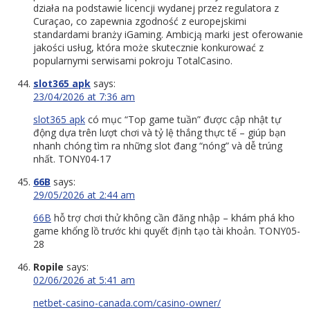
działa na podstawie licencji wydanej przez regulatora z
Curaçao, co zapewnia zgodność z europejskimi
standardami branży iGaming. Ambicją marki jest oferowanie
jakości usług, która może skutecznie konkurować z
popularnymi serwisami pokroju TotalCasino.
slot365 apk
says:
23/04/2026 at 7:36 am
slot365 apk
có mục “Top game tuần” được cập nhật tự
động dựa trên lượt chơi và tỷ lệ thắng thực tế – giúp bạn
nhanh chóng tìm ra những slot đang “nóng” và dễ trúng
nhất. TONY04-17
66B
says:
29/05/2026 at 2:44 am
66B
hỗ trợ chơi thử không cần đăng nhập – khám phá kho
game khổng lồ trước khi quyết định tạo tài khoản. TONY05-
28
Ropile
says:
02/06/2026 at 5:41 am
netbet-casino-canada.com/casino-owner/