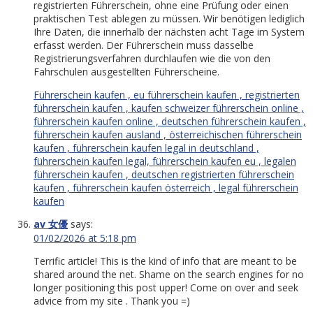
registrierten Führerschein, ohne eine Prüfung oder einen
praktischen Test ablegen zu müssen. Wir benötigen lediglich
Ihre Daten, die innerhalb der nächsten acht Tage im System
erfasst werden. Der Führerschein muss dasselbe
Registrierungsverfahren durchlaufen wie die von den
Fahrschulen ausgestellten Führerscheine.
Führerschein kaufen , eu führerschein kaufen , registrierten
führerschein kaufen , kaufen schweizer führerschein online ,
führerschein kaufen online , deutschen führerschein kaufen ,
führerschein kaufen ausland , österreichischen führerschein
kaufen , führerschein kaufen legal in deutschland ,
führerschein kaufen legal, führerschein kaufen eu , legalen
führerschein kaufen , deutschen registrierten führerschein
kaufen , führerschein kaufen österreich , legal führerschein
kaufen
av 女優
says:
01/02/2026 at 5:18 pm
Terrific article! This is the kind of info that are meant to be
shared around the net. Shame on the search engines for no
longer positioning this post upper! Come on over and seek
advice from my site . Thank you =)