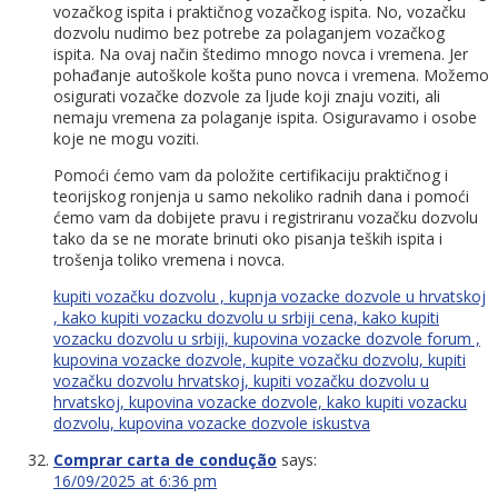
vozačkog ispita i praktičnog vozačkog ispita. No, vozačku
dozvolu nudimo bez potrebe za polaganjem vozačkog
ispita. Na ovaj način štedimo mnogo novca i vremena. Jer
pohađanje autoškole košta puno novca i vremena. Možemo
osigurati vozačke dozvole za ljude koji znaju voziti, ali
nemaju vremena za polaganje ispita. Osiguravamo i osobe
koje ne mogu voziti.
Pomoći ćemo vam da položite certifikaciju praktičnog i
teorijskog ronjenja u samo nekoliko radnih dana i pomoći
ćemo vam da dobijete pravu i registriranu vozačku dozvolu
tako da se ne morate brinuti oko pisanja teških ispita i
trošenja toliko vremena i novca.
kupiti vozačku dozvolu , kupnja vozacke dozvole u hrvatskoj
, kako kupiti vozacku dozvolu u srbiji cena, kako kupiti
vozacku dozvolu u srbiji, kupovina vozacke dozvole forum ,
kupovina vozacke dozvole, kupite vozačku dozvolu, kupiti
vozačku dozvolu hrvatskoj, kupiti vozačku dozvolu u
hrvatskoj, kupovina vozacke dozvole, kako kupiti vozacku
dozvolu, kupovina vozacke dozvole iskustva
Comprar carta de condução
says:
16/09/2025 at 6:36 pm