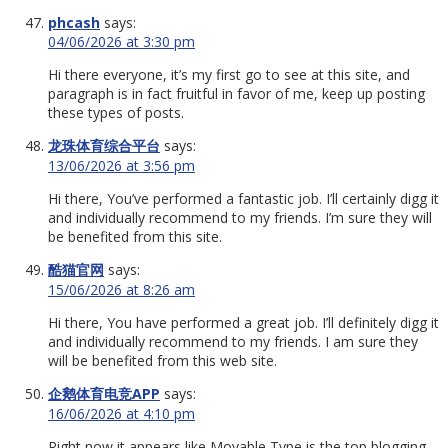
phcash
says:
04/06/2026 at 3:30 pm
Hi there everyone, it’s my first go to see at this site, and
paragraph is in fact fruitful in favor of me, keep up posting
these types of posts.
龙珠体育综合平台
says:
13/06/2026 at 3:56 pm
Hi there, You’ve performed a fantastic job. I’ll certainly digg it
and individually recommend to my friends. I’m sure they will
be benefited from this site.
酷猫官网
says:
15/06/2026 at 8:26 am
Hi there, You have performed a great job. I’ll definitely digg it
and individually recommend to my friends. I am sure they
will be benefited from this web site.
企鹅体育电竞APP
says:
16/06/2026 at 4:10 pm
Right now it appears like Movable Type is the top blogging