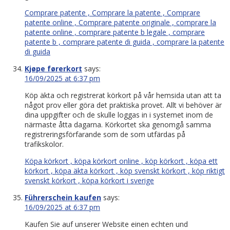
Comprare patente , Comprare la patente , Comprare
patente online , Comprare patente originale , comprare la
patente online , comprare patente b legale , comprare
patente b , comprare patente di guida , comprare la patente
di guida
Kjøpe førerkort
says:
16/09/2025 at 6:37 pm
Köp äkta och registrerat körkort på vår hemsida utan att ta
något prov eller göra det praktiska provet. Allt vi behöver är
dina uppgifter och de skulle loggas in i systemet inom de
närmaste åtta dagarna. Körkortet ska genomgå samma
registreringsförfarande som de som utfärdas på
trafikskolor.
Köpa körkort , köpa körkort online , köp körkort , köpa ett
körkort , köpa äkta körkort , köp svenskt körkort , köp riktigt
svenskt körkort , köpa körkort i sverige
Führerschein kaufen
says:
16/09/2025 at 6:37 pm
Kaufen Sie auf unserer Website einen echten und