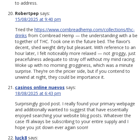
to address.
Robertpep
says:
15/08/2025 at 9:40 pm
Tried the
https://www.cornbreadhemp.com/collections/thc-
drinks
from Cornbread Hemp — the understanding with a be
together of THC. Took one in the future bed. The flavor’s
decent, shed weight dirty but pleasant. With reference to an
hour later, I felt noticeably more relaxed — not groggy, just
peacefulness adequate to stray off without my mind racing.
Woke up with no morning grogginess, which was a minute
surprise. They’re on the pricier side, but if you contend to
unwind at night, they could be importance it.
casinos online nuevos
says:
18/08/2025 at 6:43 pm
Surprisingly good post. I really found your primary webpage
and additionally wanted to suggest that have essentially
enjoyed searching your website blog posts. Whatever the
case I’ll always be subscribing to your entire supply and I
hope you jot down ever again soon!
luck8
says: