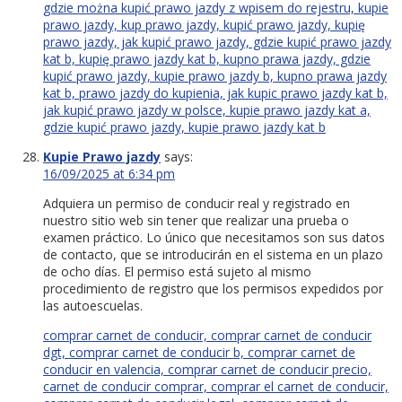
gdzie można kupić prawo jazdy z wpisem do rejestru, kupie
prawo jazdy, kup prawo jazdy, kupić prawo jazdy, kupię
prawo jazdy, jak kupić prawo jazdy, gdzie kupić prawo jazdy
kat b, kupię prawo jazdy kat b, kupno prawa jazdy, gdzie
kupić prawo jazdy, kupie prawo jazdy b, kupno prawa jazdy
kat b, prawo jazdy do kupienia, jak kupic prawo jazdy kat b,
jak kupić prawo jazdy w polsce, kupie prawo jazdy kat a,
gdzie kupić prawo jazdy, kupie prawo jazdy kat b
Kupie Prawo jazdy
says:
16/09/2025 at 6:34 pm
Adquiera un permiso de conducir real y registrado en
nuestro sitio web sin tener que realizar una prueba o
examen práctico. Lo único que necesitamos son sus datos
de contacto, que se introducirán en el sistema en un plazo
de ocho días. El permiso está sujeto al mismo
procedimiento de registro que los permisos expedidos por
las autoescuelas.
comprar carnet de conducir, comprar carnet de conducir
dgt, comprar carnet de conducir b, comprar carnet de
conducir en valencia, comprar carnet de conducir precio,
carnet de conducir comprar, comprar el carnet de conducir,