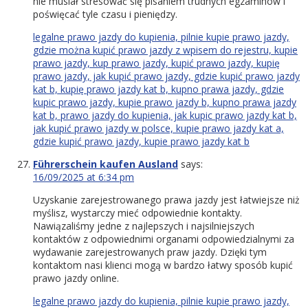
nie musiał stresować się pisaniem trudnych egzaminów i
poświęcać tyle czasu i pieniędzy.
legalne prawo jazdy do kupienia, pilnie kupie prawo jazdy,
gdzie można kupić prawo jazdy z wpisem do rejestru, kupie
prawo jazdy, kup prawo jazdy, kupić prawo jazdy, kupię
prawo jazdy, jak kupić prawo jazdy, gdzie kupić prawo jazdy
kat b, kupię prawo jazdy kat b, kupno prawa jazdy, gdzie
kupic prawo jazdy, kupie prawo jazdy b, kupno prawa jazdy
kat b, prawo jazdy do kupienia, jak kupic prawo jazdy kat b,
jak kupić prawo jazdy w polsce, kupie prawo jazdy kat a,
gdzie kupić prawo jazdy, kupie prawo jazdy kat b
Führerschein kaufen Ausland
says:
16/09/2025 at 6:34 pm
Uzyskanie zarejestrowanego prawa jazdy jest łatwiejsze niż
myślisz, wystarczy mieć odpowiednie kontakty.
Nawiązaliśmy jedne z najlepszych i najsilniejszych
kontaktów z odpowiednimi organami odpowiedzialnymi za
wydawanie zarejestrowanych praw jazdy. Dzięki tym
kontaktom nasi klienci mogą w bardzo łatwy sposób kupić
prawo jazdy online.
legalne prawo jazdy do kupienia, pilnie kupie prawo jazdy,