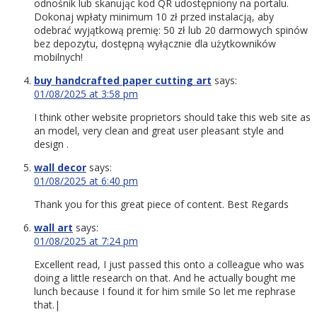
odnośnik lub skanując kod QR udostępniony na portalu.
Dokonaj wpłaty minimum 10 zł przed instalacją, aby
odebrać wyjątkową premię: 50 zł lub 20 darmowych spinów
bez depozytu, dostępną wyłącznie dla użytkowników
mobilnych!
buy handcrafted paper cutting art
says:
01/08/2025 at 3:58 pm
I think other website proprietors should take this web site as
an model, very clean and great user pleasant style and
design .
wall decor
says:
01/08/2025 at 6:40 pm
Thank you for this great piece of content. Best Regards
wall art
says:
01/08/2025 at 7:24 pm
Excellent read, I just passed this onto a colleague who was
doing a little research on that. And he actually bought me
lunch because I found it for him smile So let me rephrase
that.|