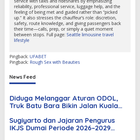
service with taxis and rideshares by emphasizing
reliability, professional service, luggage help, and the
feeling of being met and guided rather than “picked
up.” It also stresses the chauffeur’s role: discretion,
safety, route knowledge, and giving passengers back
their time—calls, prep, or simply a quiet moment
between stops. Full page:
Seattle limousine travel
lifestyle
Pingback:
UFABET
Pingback:
Rough Sex with Beauties
News Feed
Diduga Melanggar Aturan ODOL,
Truk Batu Bara Bikin Jalan Kuala
Cinaku Makin Parah
Sugiyarto dan Jajaran Pengurus
IKJS Dumai Periode 2026–2029
Dilantik Rabu Besok