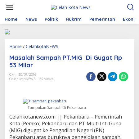
S
k
i
p
Home
News
Politik
Hukrim
Pemerintah
Ekono
t
o
c
o
Home
/
CelahkotaNEWS
M
n
a
t
Masalah Sampah PT.MIG Di Gugat Rp
s
e
a
n
53 Milar
l
t
a
Ckn
30/07/2016
CelahkotaNEWS
189 Views
h
S
a
m
p
Tumpukan Sampah Di Pekanbaru
a
h
Celahkotanews.com || Pekanbaru – Pemerintah
P
Kota (Pemko) Pekanbaru dan PT Multi Inti Guna
T
(MIG) digugat ke Pengadilan Negeri (PN)
.
M
Pekanbaru atas buruknya pengelolaan sampah.