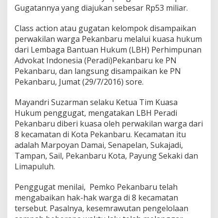
I
Gugatannya yang diajukan sebesar Rp53 miliar.
G
Class action atau gugatan kelompok disampaikan
D
perwakilan warga Pekanbaru melalui kuasa hukum
i
G
dari Lembaga Bantuan Hukum (LBH) Perhimpunan
u
Advokat Indonesia (Peradi)Pekanbaru ke PN
g
Pekanbaru, dan langsung disampaikan ke PN
a
Pekanbaru, Jumat (29/7/2016) sore.
t
R
p
Mayandri Suzarman selaku Ketua Tim Kuasa
5
Hukum penggugat, mengatakan LBH Peradi
3
Pekanbaru diberi kuasa oleh perwakilan warga dari
M
8 kecamatan di Kota Pekanbaru. Kecamatan itu
i
l
adalah Marpoyan Damai, Senapelan, Sukajadi,
a
Tampan, Sail, Pekanbaru Kota, Payung Sekaki dan
r
Limapuluh.
Penggugat menilai, Pemko Pekanbaru telah
mengabaikan hak-hak warga di 8 kecamatan
tersebut. Pasalnya, kesemrawutan pengelolaan