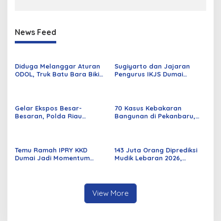
News Feed
Diduga Melanggar Aturan
Sugiyarto dan Jajaran
ODOL, Truk Batu Bara Bikin
Pengurus IKJS Dumai
Jalan Kuala Cinaku Makin
Periode 2026–2029 Dilantik
Parah
Rabu Besok
Gelar Ekspos Besar-
70 Kasus Kebakaran
Besaran, Polda Riau
Bangunan di Pekanbaru,
Amankan 525 Tersangka
Sebagian Besar Korsleting
Curat, Curas, dan
Listrik
Curanmor
Temu Ramah IPRY KKD
143 Juta Orang Diprediksi
Dumai Jadi Momentum
Mudik Lebaran 2026,
Bangun Sinergi Alumni dan
Pemerintah Siapkan
Mahasiswa
Berbagai Inovasi
View More