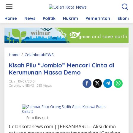
S
k
i
p
Home
News
Politik
Hukrim
Pemerintah
Ekono
t
o
c
o
n
t
Home
/
CelahkotaNEWS
K
e
i
n
Kisah Pilu “Jomblo” Mencari Cinta di
s
t
a
Kerumunan Massa Demo
h
P
Ckn
10/09/2015
CelahkotaNEWS
285 Views
i
l
u
"
J
o
Foto ilustrasi
m
b
Celahkotanews.com ||PEKANBARU – Aksi demo
l
ratusan massa yang mengatasnamakan “Gerakan