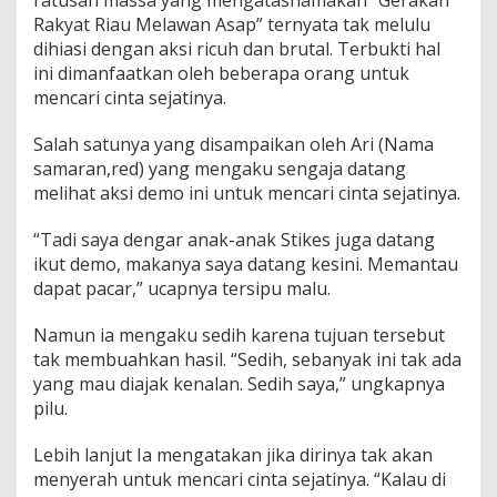
o
Rakyat Riau Melawan Asap” ternyata tak melulu
"
dihiasi dengan aksi ricuh dan brutal. Terbukti hal
M
e
ini dimanfaatkan oleh beberapa orang untuk
n
mencari cinta sejatinya.
c
a
Salah satunya yang disampaikan oleh Ari (Nama
r
samaran,red) yang mengaku sengaja datang
i
C
melihat aksi demo ini untuk mencari cinta sejatinya.
i
n
“Tadi saya dengar anak-anak Stikes juga datang
t
ikut demo, makanya saya datang kesini. Memantau
a
dapat pacar,” ucapnya tersipu malu.
d
i
K
Namun ia mengaku sedih karena tujuan tersebut
e
tak membuahkan hasil. “Sedih, sebanyak ini tak ada
r
yang mau diajak kenalan. Sedih saya,” ungkapnya
u
pilu.
m
u
n
Lebih lanjut Ia mengatakan jika dirinya tak akan
a
menyerah untuk mencari cinta sejatinya. “Kalau di
n