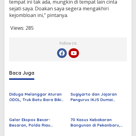
tempat ini tak ada, mungkin di tempat lain cinta
M
sejati saya. Doakan saya segera mengakhiri
a
s
kejombloan ini,” pintanya.
s
a
Views:
285
D
e
m
Follow Us
o
Baca Juga
Diduga Melanggar Aturan
Sugiyarto dan Jajaran
ODOL, Truk Batu Bara Bikin
Pengurus IKJS Dumai
Jalan Kuala Cinaku Makin
Periode 2026–2029 Dilantik
Parah
Rabu Besok
Gelar Ekspos Besar-
70 Kasus Kebakaran
Besaran, Polda Riau
Bangunan di Pekanbaru,
Amankan 525 Tersangka
Sebagian Besar Korsleting
Curat, Curas, dan
Listrik