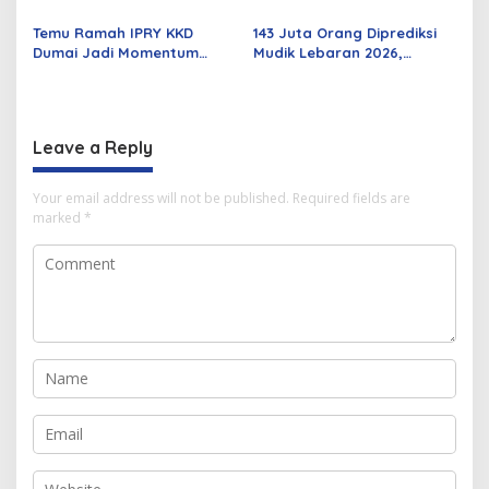
Curanmor
Temu Ramah IPRY KKD
143 Juta Orang Diprediksi
Dumai Jadi Momentum
Mudik Lebaran 2026,
Bangun Sinergi Alumni dan
Pemerintah Siapkan
Mahasiswa
Berbagai Inovasi
Leave a Reply
Your email address will not be published.
Required fields are
marked
*