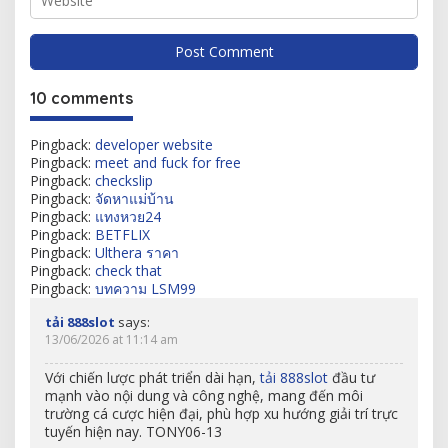
10 comments
Pingback:
developer website
Pingback:
meet and fuck for free
Pingback:
checkslip
Pingback:
จัดหาแม่บ้าน
Pingback:
แทงหวย24
Pingback:
BETFLIX
Pingback:
Ulthera ราคา
Pingback:
check that
Pingback:
บทความ LSM99
tải 888slot
says:
13/06/2026 at 11:14 am
Với chiến lược phát triển dài hạn,
tải 888slot
đầu tư
mạnh vào nội dung và công nghệ, mang đến môi
trường cá cược hiện đại, phù hợp xu hướng giải trí trực
tuyến hiện nay. TONY06-13