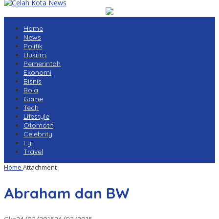
Home
News
Politik
Hukrim
Pemerintah
Ekonomi
Bisnis
Bola
Game
Tech
Lifestyle
Otomotif
Celebrity
Fyi
Travel
Home
Attachment
Abraham dan BW