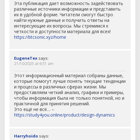
Эта публикация дает возможность задействовать
различные источники информации и представить
их в удобной форме. Читатели смогут быстро
найти нужные данные и получить ответы на
интересующие их вопросы. Мы стремимся к
четкости и доступности материала для всех!
https://btcsonic.xyz/home
EugeneTex
says:
21/10/2025 at 6:51 am
Этот информационный материал собраны данные,
которые помогут лучше понять текущие тенденции
и процессы в различных сферах жизни. Мы
предоставляем четкий анализ, графики и примеры,
чтобы информация была не только понятной, но и
практичной для принятия решений.
Это ещё не всё… –
https://study4you.online/product/design-dynamics
Harryhoido
says: