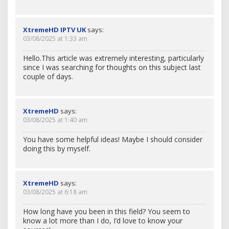
XtremeHD IPTV UK
says:
03/08/2025 at 1:33 am
Hello.This article was extremely interesting, particularly
since I was searching for thoughts on this subject last
couple of days.
XtremeHD
says:
03/08/2025 at 1:40 am
You have some helpful ideas! Maybe I should consider
doing this by myself.
XtremeHD
says:
03/08/2025 at 6:18 am
How long have you been in this field? You seem to
know a lot more than I do, I’d love to know your