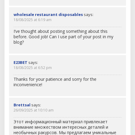
wholesale restaurant disposables
says:
18/08/2025 at 6:19 am
I’ve thought about posting something about this
before. Good job! Can I use part of your post in my
blog?
E23BET
says:
18/08/2025 at 6:52 pm
Thanks for your patience and sorry for the
inconvenience!
Brettsal
says:
26/09/2025 at 10:10 am
Этот информационный материал привлекает
внимание множеством интересных деталей и
необычных ракурсов. Мы предлагаем уникальные