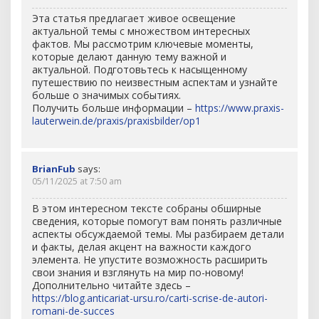
Эта статья предлагает живое освещение
актуальной темы с множеством интересных
фактов. Мы рассмотрим ключевые моменты,
которые делают данную тему важной и
актуальной. Подготовьтесь к насыщенному
путешествию по неизвестным аспектам и узнайте
больше о значимых событиях.
Получить больше информации –
https://www.praxis-
lauterwein.de/praxis/praxisbilder/op1
BrianFub
says:
05/11/2025 at 7:50 am
В этом интересном тексте собраны обширные
сведения, которые помогут вам понять различные
аспекты обсуждаемой темы. Мы разбираем детали
и факты, делая акцент на важности каждого
элемента. Не упустите возможность расширить
свои знания и взглянуть на мир по-новому!
Дополнительно читайте здесь –
https://blog.anticariat-ursu.ro/carti-scrise-de-autori-
romani-de-succes