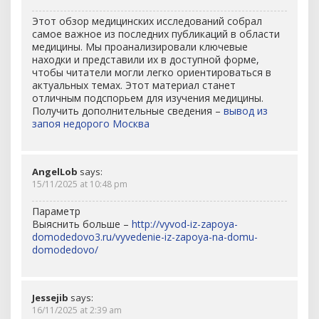
Этот обзор медицинских исследований собрал
самое важное из последних публикаций в области
медицины. Мы проанализировали ключевые
находки и представили их в доступной форме,
чтобы читатели могли легко ориентироваться в
актуальных темах. Этот материал станет
отличным подспорьем для изучения медицины.
Получить дополнительные сведения –
вывод из
запоя недорого Москва
AngelLob
says:
15/11/2025 at 10:48 pm
Параметр
Выяснить больше –
http://vyvod-iz-zapoya-
domodedovo3.ru/vyvedenie-iz-zapoya-na-domu-
domodedovo/
Jessejib
says:
16/11/2025 at 2:39 am