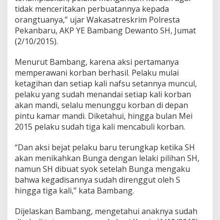
e
tidak menceritakan perbuatannya kepada
p
orangtuanya,” ujar Wakasatreskrim Polresta
e
Pekanbaru, AKP YE Bambang Dewanto SH, Jumat
r
a
(2/10/2015).
w
a
Menurut Bambang, karena aksi pertamanya
n
memperawani korban berhasil. Pelaku mulai
a
ketagihan dan setiap kali nafsu setannya muncul,
n
n
pelaku yang sudah menandai setiap kali korban
y
akan mandi, selalu menunggu korban di depan
a
pintu kamar mandi. Diketahui, hingga bulan Mei
D
2015 pelaku sudah tiga kali mencabuli korban.
i
r
e
“Dan aksi bejat pelaku baru terungkap ketika SH
n
akan menikahkan Bunga dengan lelaki pilihan SH,
g
namun SH dibuat syok setelah Bunga mengaku
g
bahwa kegadisannya sudah direnggut oleh S
u
hingga tiga kali,” kata Bambang.
t
T
e
Dijelaskan Bambang, mengetahui anaknya sudah
t