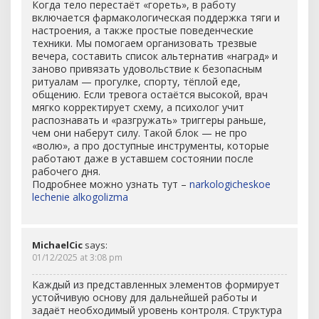
Когда тело перестаёт «гореть», в работу
включается фармакологическая поддержка тяги и
настроения, а также простые поведенческие
техники. Мы помогаем организовать трезвые
вечера, составить список альтернатив «наград» и
заново привязать удовольствие к безопасным
ритуалам — прогулке, спорту, тёплой еде,
общению. Если тревога остаётся высокой, врач
мягко корректирует схему, а психолог учит
распознавать и «разгружать» триггеры раньше,
чем они наберут силу. Такой блок — не про
«волю», а про доступные инструменты, которые
работают даже в уставшем состоянии после
рабочего дня.
Подробнее можно узнать тут –
narkologicheskoe
lechenie alkogolizma
MichaelCic
says:
01/12/2025 at 3:08 pm
Каждый из представленных элементов формирует
устойчивую основу для дальнейшей работы и
задаёт необходимый уровень контроля. Структура