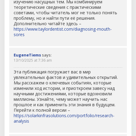
изучению насущных тем. Мы комбинируем
теоретические сведения с практическими
советами, чтобы читатель мог не только понять
проблему, но и найти пути её решения.
Дополнительно читайте здесь –
https://www.taylordentist.com/diagnosing-mouth-
sores
EugeneTiems
says:
13/10/2025 at 7:36 am
Эта публикация погружает вас в мир
увлекательных фактов и удивительных открытий.
Мы расскажем о ключевых событиях, которые
изменили ход истории, и приоткроем завесу над
научными достижениями, которые вдохновили
миллионы. Узнайте, чему может научить нас
прошлое и как применить эти знания в будущем.
Перейти к полной версии –
https://solarkinfrasolutions.com/portfolio/research-
analysis