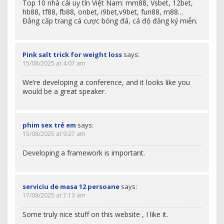
Top 10 nhà cái uy tín Việt Nam: mm88, Vsbet, 12bet,
hb88, tf88, fb88, onbet, i9bet,v9bet, fun88, m88…
Đẳng cấp trang cá cược bóng đá, cá độ đăng ký miễn.
Pink salt trick for weight loss
says:
15/08/2025 at 4:07 am
We’re developing a conference, and it looks like you
would be a great speaker.
phim sex trẻ em
says:
15/08/2025 at 9:27 am
Developing a framework is important.
serviciu de masa 12 persoane
says:
17/08/2025 at 7:13 am
Some truly nice stuff on this website , I like it.