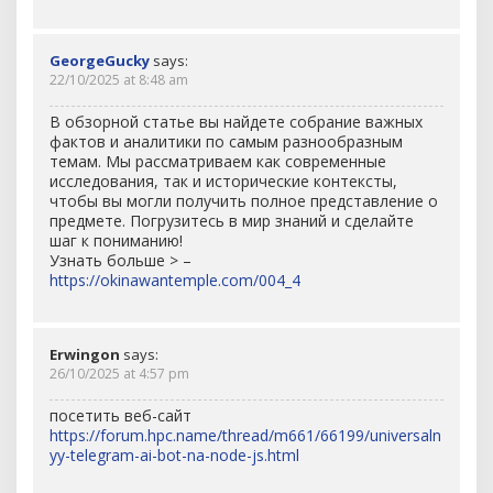
GeorgeGucky
says:
22/10/2025 at 8:48 am
В обзорной статье вы найдете собрание важных
фактов и аналитики по самым разнообразным
темам. Мы рассматриваем как современные
исследования, так и исторические контексты,
чтобы вы могли получить полное представление о
предмете. Погрузитесь в мир знаний и сделайте
шаг к пониманию!
Узнать больше > –
https://okinawantemple.com/004_4
Erwingon
says:
26/10/2025 at 4:57 pm
посетить веб-сайт
https://forum.hpc.name/thread/m661/66199/universaln
yy-telegram-ai-bot-na-node-js.html