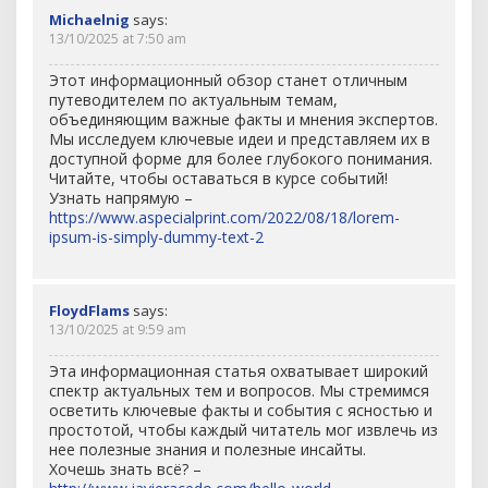
Michaelnig
says:
13/10/2025 at 7:50 am
Этот информационный обзор станет отличным
путеводителем по актуальным темам,
объединяющим важные факты и мнения экспертов.
Мы исследуем ключевые идеи и представляем их в
доступной форме для более глубокого понимания.
Читайте, чтобы оставаться в курсе событий!
Узнать напрямую –
https://www.aspecialprint.com/2022/08/18/lorem-
ipsum-is-simply-dummy-text-2
FloydFlams
says:
13/10/2025 at 9:59 am
Эта информационная статья охватывает широкий
спектр актуальных тем и вопросов. Мы стремимся
осветить ключевые факты и события с ясностью и
простотой, чтобы каждый читатель мог извлечь из
нее полезные знания и полезные инсайты.
Хочешь знать всё? –