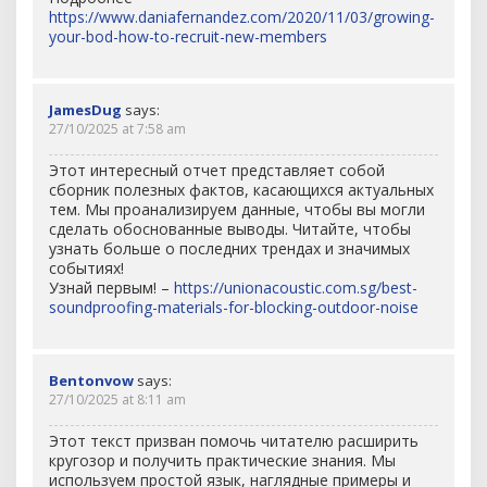
https://www.daniafernandez.com/2020/11/03/growing-
your-bod-how-to-recruit-new-members
JamesDug
says:
27/10/2025 at 7:58 am
Этот интересный отчет представляет собой
сборник полезных фактов, касающихся актуальных
тем. Мы проанализируем данные, чтобы вы могли
сделать обоснованные выводы. Читайте, чтобы
узнать больше о последних трендах и значимых
событиях!
Узнай первым! –
https://unionacoustic.com.sg/best-
soundproofing-materials-for-blocking-outdoor-noise
Bentonvow
says:
27/10/2025 at 8:11 am
Этот текст призван помочь читателю расширить
кругозор и получить практические знания. Мы
используем простой язык, наглядные примеры и