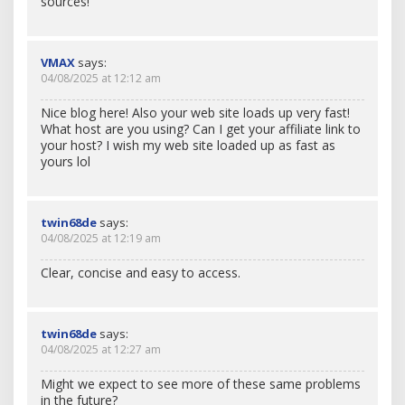
sources!
VMAX
says:
04/08/2025 at 12:12 am
Nice blog here! Also your web site loads up very fast!
What host are you using? Can I get your affiliate link to
your host? I wish my web site loaded up as fast as
yours lol
twin68de
says:
04/08/2025 at 12:19 am
Clear, concise and easy to access.
twin68de
says:
04/08/2025 at 12:27 am
Might we expect to see more of these same problems
in the future?