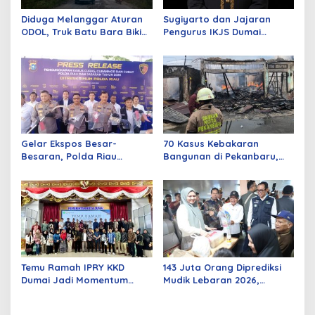
Diduga Melanggar Aturan
Sugiyarto dan Jajaran
ODOL, Truk Batu Bara Bikin
Pengurus IKJS Dumai
Jalan Kuala Cinaku Makin
Periode 2026–2029 Dilantik
Parah
Rabu Besok
Gelar Ekspos Besar-
70 Kasus Kebakaran
Besaran, Polda Riau
Bangunan di Pekanbaru,
Amankan 525 Tersangka
Sebagian Besar Korsleting
Curat, Curas, dan
Listrik
Curanmor
Temu Ramah IPRY KKD
143 Juta Orang Diprediksi
Dumai Jadi Momentum
Mudik Lebaran 2026,
Bangun Sinergi Alumni dan
Pemerintah Siapkan
Mahasiswa
Berbagai Inovasi