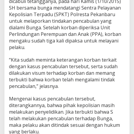
dicabuli tetangganya, pada hari Kamis (1/10/2015)
a
SH bersama bunga mendatangi Sentra Pelayanan
n
Kepolisian Terpadu (SPKT) Polresta Pekanbaru
g
g
untuk melaporkan tindakan pencabulan yang
a
dialami Bunga. Setelah korban diperiksa Unit
Perlindungan Perempuan dan Anak (PPA), korban
mengaku sudah tiga kali dipaksa untuk melayani
pelaku.
“Kita sudah meminta keterangan korban terkait
dengan kasus pencabulan tersebut, serta sudah
dilakukan visum terhadap korban dan memang
terbukti bahwa korban telah mengalami tindak
pencabulan,” jelasnya.
Mengenai kasus pencabulan tersebut,
diterangkannya, bahwa pihak kepolisian masih
melakukan penyelidikan. Jika terbukti bahwa S
telah melakukan pencabulan terhadap Bunga,
maka pelaku akan ditindak sesuai dengan hukum
yang berlaku.