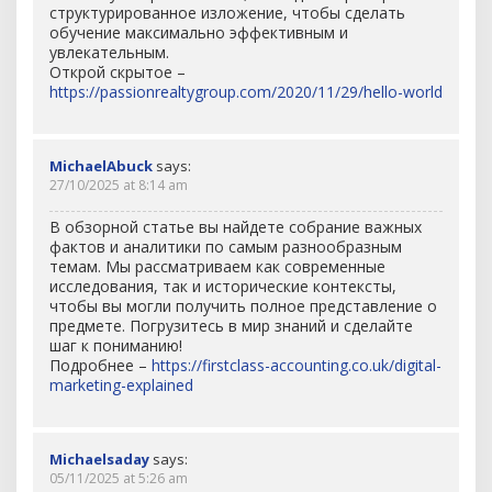
структурированное изложение, чтобы сделать
обучение максимально эффективным и
увлекательным.
Открой скрытое –
https://passionrealtygroup.com/2020/11/29/hello-world
MichaelAbuck
says:
27/10/2025 at 8:14 am
В обзорной статье вы найдете собрание важных
фактов и аналитики по самым разнообразным
темам. Мы рассматриваем как современные
исследования, так и исторические контексты,
чтобы вы могли получить полное представление о
предмете. Погрузитесь в мир знаний и сделайте
шаг к пониманию!
Подробнее –
https://firstclass-accounting.co.uk/digital-
marketing-explained
Michaelsaday
says:
05/11/2025 at 5:26 am