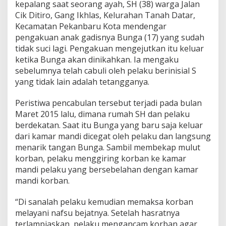
kepalang saat seorang ayah, SH (38) warga Jalan
k
M
Cik Ditiro, Gang Ikhlas, Kelurahan Tanah Datar,
e
Kecamatan Pekanbaru Kota mendengar
n
pengakuan anak gadisnya Bunga (17) yang sudah
i
tidak suci lagi. Pengakuan mengejutkan itu keluar
k
a
ketika Bunga akan dinikahkan. Ia mengaku
h
sebelumnya telah cabuli oleh pelaku berinisial S
,
yang tidak lain adalah tetangganya.
G
a
Peristiwa pencabulan tersebut terjadi pada bulan
d
i
Maret 2015 lalu, dimana rumah SH dan pelaku
s
berdekatan. Saat itu Bunga yang baru saja keluar
I
dari kamar mandi dicegat oleh pelaku dan langsung
n
menarik tangan Bunga. Sambil membekap mulut
i
korban, pelaku menggiring korban ke kamar
M
e
mandi pelaku yang bersebelahan dengan kamar
n
mandi korban.
g
a
“Di sanalah pelaku kemudian memaksa korban
k
melayani nafsu bejatnya. Setelah hasratnya
u
K
terlampiaskan, pelaku mengancam korban agar