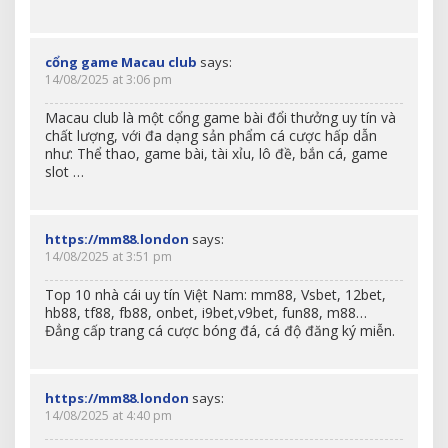
cổng game Macau club
says:
14/08/2025 at 3:06 pm
Macau club là một cổng game bài đổi thưởng uy tín và
chất lượng, với đa dạng sản phẩm cá cược hấp dẫn
như: Thể thao, game bài, tài xỉu, lô đề, bắn cá, game
slot …
https://mm88.london
says:
14/08/2025 at 3:51 pm
Top 10 nhà cái uy tín Việt Nam: mm88, Vsbet, 12bet,
hb88, tf88, fb88, onbet, i9bet,v9bet, fun88, m88…
Đẳng cấp trang cá cược bóng đá, cá độ đăng ký miễn.
https://mm88.london
says:
14/08/2025 at 4:40 pm