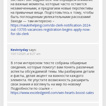
на важные моменты, которые часто остаются
незамеченными, и предлагаем новые перспективы
на привычные вещи. Подготовьтесь к тому, чтобы
быть поглощенным увлекательными рассказами!
Заходи — там интересно –
https://naukrihelping.com/sbi-clerk-notification-2024-
out-13735-vacancies-registration-begins-apply-now-
for-sbi-clerk
Kevintyday
says:
10/11/2025 at 8:27 am
В этом интересном тексте собраны обширные
сведения, которые помогут вам понять различные
аспекты обсуждаемой темы. Мы разбираем детали
и факты, делая акцент на важности каждого
элемента. Не упустите возможность расширить
свои знания и взглянуть на мир по-новому!
Подробности по ссылке –
https://www.exceledgeintl.com/win-hearts-boost-sales