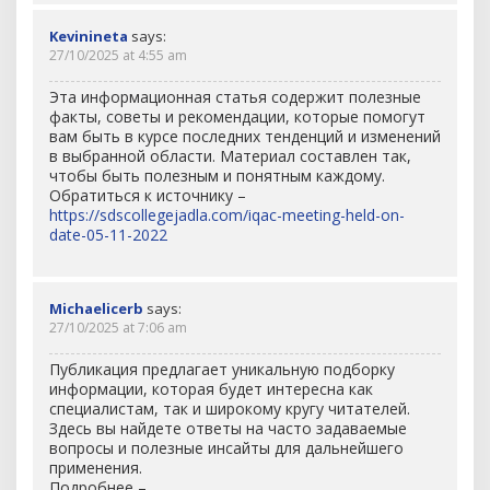
Kevinineta
says:
27/10/2025 at 4:55 am
Эта информационная статья содержит полезные
факты, советы и рекомендации, которые помогут
вам быть в курсе последних тенденций и изменений
в выбранной области. Материал составлен так,
чтобы быть полезным и понятным каждому.
Обратиться к источнику –
https://sdscollegejadla.com/iqac-meeting-held-on-
date-05-11-2022
Michaelicerb
says:
27/10/2025 at 7:06 am
Публикация предлагает уникальную подборку
информации, которая будет интересна как
специалистам, так и широкому кругу читателей.
Здесь вы найдете ответы на часто задаваемые
вопросы и полезные инсайты для дальнейшего
применения.
Подробнее –