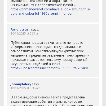
мышление, технологии и образ жизни.
Ознакомиться с теоретической базой –
https://primenewsnet.com/have-a-look-around-this-
bold-and-colourful-1930s-semi-in-london
Arnoldcrush
says:
10/11/2025 at 5:31 am
Публикация предлагает читателю не просто
информацию, а инструменты для анализа и
саморазвития. Мы стимулируем критическое
мышление, предлагая различные точки зрения и
призывая к самостоятельному поиску решений.
Осуществить глубокий анализ –
https://unosesentaiuno.com/2023/06/05/taj-luxury
JohnnyAdecy
says:
10/11/2025 at 5:38 am
В этом информативном тексте представлены
захватывающие события и факты, которые
заставят вас задуматься. Мы обращаем внимание