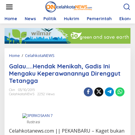
S
k
i
p
Home
News
Politik
Hukrim
Pemerintah
Ekono
t
o
c
o
n
t
Home
/
CelahkotaNEWS
G
e
a
n
Galau…..Hendak Menikah, Gadis Ini
l
t
a
Mengaku Keperawanannya Direnggut
u
Tetangga
.
.
Ckn
03/10/2015
.
CelahkotaNEWS
2252 Views
.
.
H
e
n
Ilustrasi
d
Celahkotanews.com || PEKANBARU – Kaget bukan
a