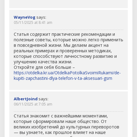
WayneVog
says:
05/11/2025 at 8:41 am
Статья содержит практические рекомендации и
полезные советы, которые можно легко применить
в повседневной жизни. Мы делаем акцент на
реальных примерах и проверенных методиках,
которые способствуют личностному развитию и
улучшению качества жизни.
Откройте для себя больше –
https://otdelka.kr.ua/OtdelkaPotolkaSvoimiRukami/de-
kupiti-zapchastini-dlya-telefon-v-ta-aksesuari-gsm
AlbertJoind
says:
06/11/2025 at 7:05 am
Статья знакомит с важнейшими моментами,
которые сформировали наше общество. От
великих изобретений до культурных переворотов
— вы узнаете, как прошлое влияет на наше