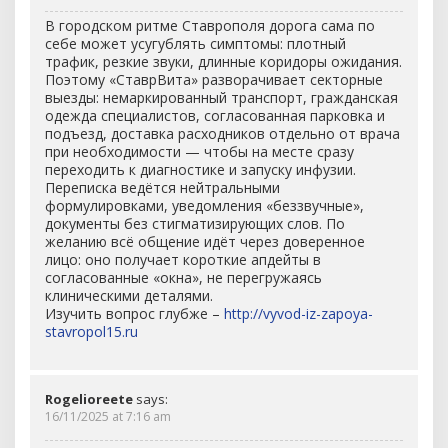
В городском ритме Ставрополя дорога сама по
себе может усугублять симптомы: плотный
трафик, резкие звуки, длинные коридоры ожидания.
Поэтому «СтаврВита» разворачивает секторные
выезды: немаркированный транспорт, гражданская
одежда специалистов, согласованная парковка и
подъезд, доставка расходников отдельно от врача
при необходимости — чтобы на месте сразу
переходить к диагностике и запуску инфузии.
Переписка ведётся нейтральными
формулировками, уведомления «беззвучные»,
документы без стигматизирующих слов. По
желанию всё общение идёт через доверенное
лицо: оно получает короткие апдейты в
согласованные «окна», не перегружаясь
клиническими деталями.
Изучить вопрос глубже –
http://vyvod-iz-zapoya-
stavropol15.ru
Rogelioreete
says:
16/11/2025 at 7:16 am