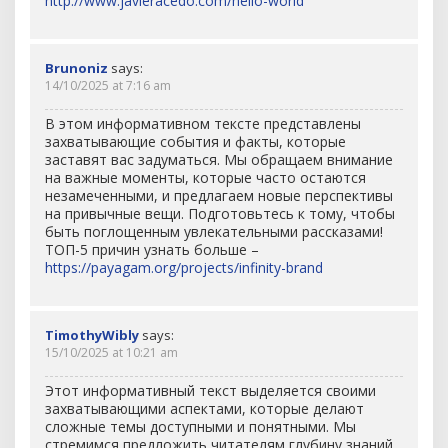
http://www.javieracedo.com/hello-world
Brunoniz
says:
14/10/2025 at 7:16 am
В этом информативном тексте представлены
захватывающие события и факты, которые
заставят вас задуматься. Мы обращаем внимание
на важные моменты, которые часто остаются
незамеченными, и предлагаем новые перспективы
на привычные вещи. Подготовьтесь к тому, чтобы
быть поглощенным увлекательными рассказами!
ТОП-5 причин узнать больше –
https://payagam.org/projects/infinity-brand
TimothyWibly
says:
15/10/2025 at 10:21 am
Этот информативный текст выделяется своими
захватывающими аспектами, которые делают
сложные темы доступными и понятными. Мы
стремимся предложить читателям глубину знаний