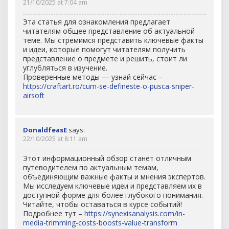
21/10/2025 at 7:04 am
Эта статья для ознакомления предлагает
читателям общее представление об актуальной
теме. Мы стремимся представить ключевые факты
и идеи, которые помогут читателям получить
представление о предмете и решить, стоит ли
углубляться в изучение.
Проверенные методы — узнай сейчас –
https://craftart.ro/cum-se-defineste-o-pusca-sniper-
airsoft
DonaldfeasE
says:
22/10/2025 at 8:11 am
Этот информационный обзор станет отличным
путеводителем по актуальным темам,
объединяющим важные факты и мнения экспертов.
Мы исследуем ключевые идеи и представляем их в
доступной форме для более глубокого понимания.
Читайте, чтобы оставаться в курсе событий!
Подробнее тут –
https://synexisanalysis.com/in-
media-trimming-costs-boosts-value-transform