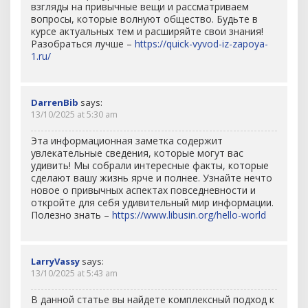
взгляды на привычные вещи и рассматриваем
вопросы, которые волнуют общество. Будьте в
курсе актуальных тем и расширяйте свои знания!
Разобраться лучше –
https://quick-vyvod-iz-zapoya-
1.ru/
DarrenBib
says:
13/10/2025 at 5:30 am
Эта информационная заметка содержит
увлекательные сведения, которые могут вас
удивить! Мы собрали интересные факты, которые
сделают вашу жизнь ярче и полнее. Узнайте нечто
новое о привычных аспектах повседневности и
откройте для себя удивительный мир информации.
Полезно знать –
https://www.libusin.org/hello-world
LarryVassy
says:
13/10/2025 at 5:43 am
В данной статье вы найдете комплексный подход к