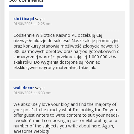
567 comments
slottica pl
says:
01/08/2025 at 2:25 pm
Codziennie w Slottica Kasyno PL oczekują Cię
niezwykłe okazje do sukcesu! Nasze akcje promocyjne
oraz konkursy stanowią możliwość zdobycia nawet 15
000 darmowych obrotów oraz nagród gotówkowych o
sumarycznej wartości przekraczającej 1 000 000 zł w
skali roku. Do wygrania dostępne są również
ekskluzywne nagrody materialne, takie jak.
wall decor
says:
01/08/2025 at 6:33 pm
We absolutely love your blog and find the majority of
your post’s to be exactly what I’m looking for. Do you
offer guest writers to write content to suit your needs?
I wouldn’t mind composing a post or elaborating on a
number of the subjects you write about here. Again,
awesome weblog!