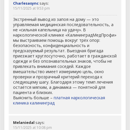
Charlesasync
says:
15/11/2025 at 9:53 pm
Экстренный вывод из запоя на дому — это
управляемая медицинская последовательность, а
не «сильная капельница на удачу». В
наркологической клинике «КалининградМедПрофи»
мы выстраиваем помощь вокруг трёх опор:
безопасность, конфиденциальность и
предсказуемый результат. Выездная бригада
приезжает круглосуточно, работает в гражданской
одежде и без опознавательных знаков, чтобы не
привлекать внимания соседей. Каждое
вмешательство имеет измеримую цель, окно
проверки и прозрачный критерий перехода к
следующему шагу. Благодаря этому темп лечения
остаётся мягким, а динамика — понятной для
пациента и близких.
Выяснить больше –
платная наркологическая
клиника калининград
Melaniedal
says:
15/11/2025 at 10:08 pm