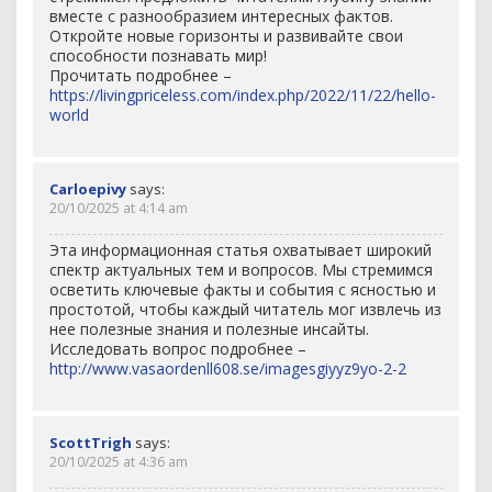
вместе с разнообразием интересных фактов.
Откройте новые горизонты и развивайте свои
способности познавать мир!
Прочитать подробнее –
https://livingpriceless.com/index.php/2022/11/22/hello-
world
Carloepivy
says:
20/10/2025 at 4:14 am
Эта информационная статья охватывает широкий
спектр актуальных тем и вопросов. Мы стремимся
осветить ключевые факты и события с ясностью и
простотой, чтобы каждый читатель мог извлечь из
нее полезные знания и полезные инсайты.
Исследовать вопрос подробнее –
http://www.vasaordenll608.se/imagesgiyyz9yo-2-2
ScottTrigh
says:
20/10/2025 at 4:36 am