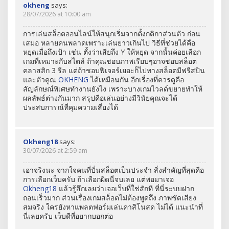
okheng
says:
28/07/2026 at 10:00 am
การเล่นสล็อตออนไลน์ให้สนุกเริ่มจากตั้งกติกาส่วนตัว ก่อน
เสมอ หลายคนพลาดเพราะเล่นยาวเกินไป วิธีที่ช่วยได้คือ
หยุดเมื่อถึงเป้า เช่น ตั้งว่าเสียถึง Y ให้หยุด จากนั้นค่อยเลือก
เกมที่เหมาะกับสไตล์ ถ้าคุณชอบภาพเรียบๆอาจชอบสล็อต
คลาสสิก 3 รีล แต่ถ้าชอบฟีเจอร์เยอะก็ไปทางสล็อตมีฟรีสปิน
และตัวคูณ
OKHENG
ได้เหมือนกัน อีกเรื่องที่ควรดูคือ
สัญลักษณ์พิเศษทำงานยังไง เพราะบางเกมไวลด์ขยายทำให้
ผลลัพธ์ต่างกันมาก สรุปคือเล่นอย่างมีวินัยคุณจะได้
ประสบการณ์ที่คุมความเสี่ยงได้
Okheng18
says:
30/07/2026 at 2:59 am
เอาจริงนะ จากใจคนที่ปั่นสล็อตเป็นประจำ สิ่งสำคัญที่สุดคือ
การเลือกเว็บครับ ถ้าเลือกผิดนี่จบเลย แต่พอมาเจอ
Okheng18
แล้วรู้สึกเลยว่าเจอเว็บที่ใช่สักที ที่นี่ระบบฝาก
ถอนเร็วมาก ส่วนเรื่องเกมสล็อตไม่ต้องพูดถึง ภาพชัดเสียง
สมจริง ใครยังหาแพลตฟอร์มเล่นคาสิโนสด ไม่ได้ แนะนำที่
นี่เลยครับ เว็บดีที่อยากบอกต่อ