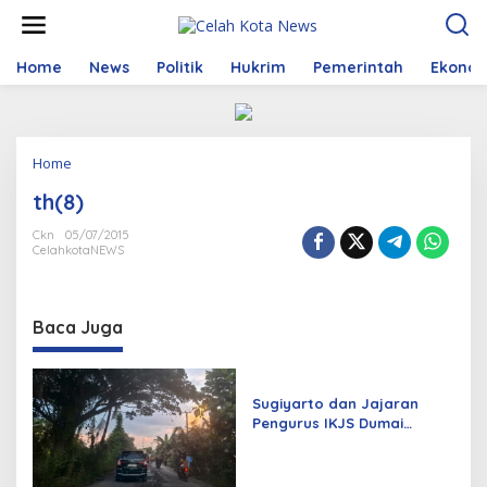
S
k
i
p
Home
News
Politik
Hukrim
Pemerintah
Ekono
t
o
c
o
Home
A
n
t
t
th(8)
t
e
a
n
Ckn
05/07/2015
c
t
CelahkotaNEWS
h
m
e
n
Baca Juga
t
Sugiyarto dan Jajaran
Pengurus IKJS Dumai
Periode 2026–2029 Dilantik
Rabu Besok