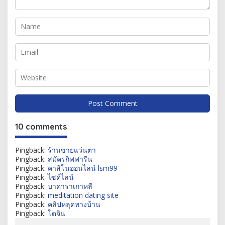
10 comments
Pingback:
ร้านขายแว่นตา
Pingback:
สมัครกิฟฟารีน
Pingback:
คาสิโนออนไลน์ lsm99
Pingback:
ไซด์ไลน์
Pingback:
บาคาร่าเกาหลี
Pingback:
meditation dating site
Pingback:
คลิปหลุดทางบ้าน
Pingback:
โดจิน