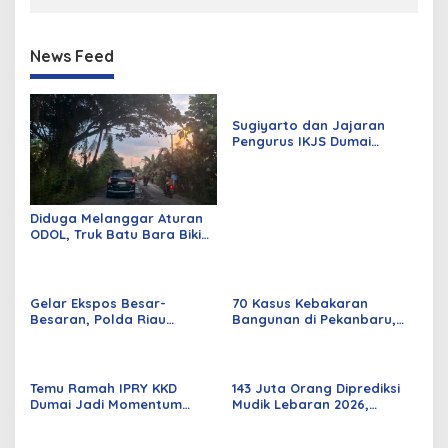
News Feed
Sugiyarto dan Jajaran
Pengurus IKJS Dumai
Periode 2026–2029 Dilantik
Rabu Besok
Diduga Melanggar Aturan
ODOL, Truk Batu Bara Bikin
Jalan Kuala Cinaku Makin
Parah
Gelar Ekspos Besar-
70 Kasus Kebakaran
Besaran, Polda Riau
Bangunan di Pekanbaru,
Amankan 525 Tersangka
Sebagian Besar Korsleting
Curat, Curas, dan
Listrik
Curanmor
Temu Ramah IPRY KKD
143 Juta Orang Diprediksi
Dumai Jadi Momentum
Mudik Lebaran 2026,
Bangun Sinergi Alumni dan
Pemerintah Siapkan
Mahasiswa
Berbagai Inovasi