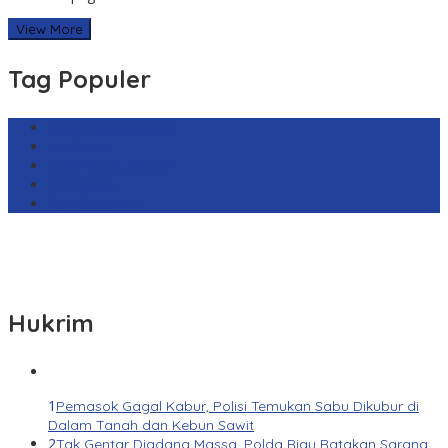
View More
Tag Populer
Harga Emas Antam
sekilas.co
Cabai Rawit Merah
Barcelona
Real Sociedad
Hukrim
1
Pemasok Gagal Kabur, Polisi Temukan Sabu Dikubur di
Dalam Tanah dan Kebun Sawit
2
Tak Gentar Diadang Massa, Polda Riau Ratakan Sarana