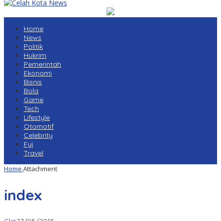
Home
News
Politik
Hukrim
Pemerintah
Ekonomi
Bisnis
Bola
Game
Tech
Lifestyle
Otomotif
Celebrity
Fyi
Travel
Home
Attachment
index