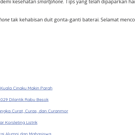
u demi kesehatan
smartphone
. Tips yang telah dipaparkan
hone
tak kehabisan duit gonta-ganti baterai. Selamat menco
 Kuala Cinaku Makin Parah
029 Dilantik Rabu Besok
angka Curat, Curas, dan Curanmor
Korsleting Listrik
gi Alumni dan Mahasiswa