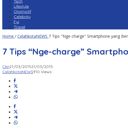
Tech
Lifestyle
Otomotif
Celebrity
Fyi
Travel
Home
/
CelahkotaNEWS
7 Tips "Nge-charge" Smartphone yang Be
7 Tips “Nge-charge” Smartph
Ckn
21/03/2015
21/03/2015
CelahkotaNEWS
910 Views