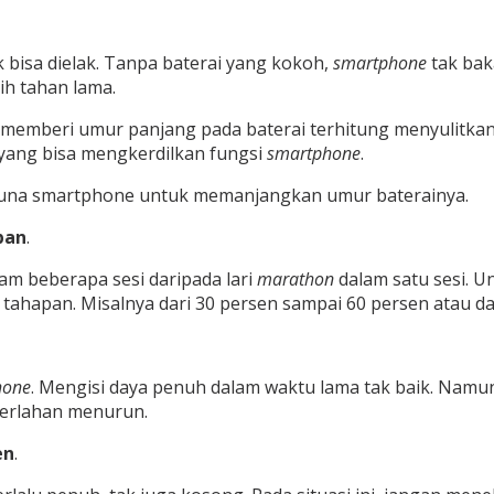
 bisa dielak. Tanpa baterai yang kokoh,
smartphone
tak bak
ih tahan lama.
memberi umur panjang pada baterai terhitung menyulitkan. M
a yang bisa mengkerdilkan fungsi
smartphone
.
ngguna smartphone untuk memanjangkan umur baterainya.
pan
.
am beberapa sesi daripada lari
marathon
dalam satu sesi. U
tahapan. Misalnya dari 30 persen sampai 60 persen atau da
hone
. Mengisi daya penuh dalam waktu lama tak baik. Namu
 perlahan menurun.
en
.