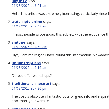
Buy IPTV
says:
01/08/2025 at 3:21 am
Hello.This article was extremely interesting, particularly since
watch iptv online
says:
01/08/2025 at 4:43 am
If most people wrote about this subject with the eloquence tha
ziatogel
says:
01/08/2025 at 4:50 am
Hiya, I am really glad I have found this information. Nowadays 
uk subscriptions
says:
01/08/2025 at 5:16 am
Do you offer workshops?
traditional chinese art
says:
01/08/2025 at 4:20 pm
The post is absolutely fantastic! Lots of great info and inspira
bookmark your website!
handmade art
says: