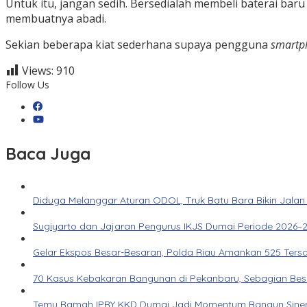
Untuk itu, jangan sedih. Bersedialah membeli baterai bar
membuatnya abadi.
Sekian beberapa kiat sederhana supaya pengguna
smartp
Views:
910
Follow Us
Baca Juga
Diduga Melanggar Aturan ODOL, Truk Batu Bara Bikin Jalan
Sugiyarto dan Jajaran Pengurus IKJS Dumai Periode 2026–2
Gelar Ekspos Besar-Besaran, Polda Riau Amankan 525 Ters
70 Kasus Kebakaran Bangunan di Pekanbaru, Sebagian Besar 
Temu Ramah IPRY KKD Dumai Jadi Momentum Bangun Siner