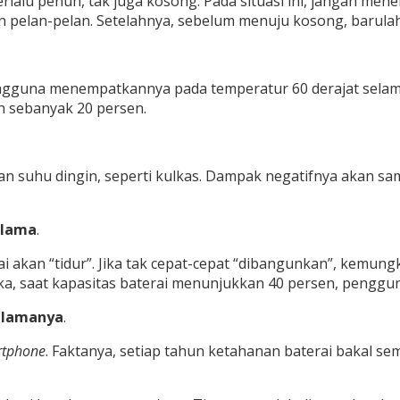
rlalu penuh, tak juga kosong. Pada situasi ini, jangan mene
pelan-pelan. Setelahnya, sebelum menuju kosong, barulah 
engguna menempatkannya pada temperatur 60 derajat selama
h sebanyak 20 persen.
ngan suhu dingin, seperti kulkas. Dampak negatifnya akan 
 lama
.
ai akan “tidur”. Jika tak cepat-cepat “dibangunkan”, kemun
a, saat kapasitas baterai menunjukkan 40 persen, penggun
selamanya
.
tphone
. Faktanya, setiap tahun ketahanan baterai bakal 