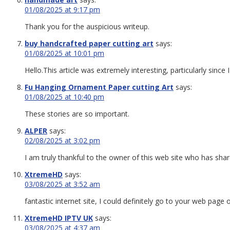
01/08/2025 at 9:17 pm
Thank you for the auspicious writeup.
buy handcrafted paper cutting art
says:
01/08/2025 at 10:01 pm
Hello.This article was extremely interesting, particularly since
Fu Hanging Ornament Paper cutting Art
says:
01/08/2025 at 10:40 pm
These stories are so important.
ALPER
says:
02/08/2025 at 3:02 pm
I am truly thankful to the owner of this web site who has shared
XtremeHD
says:
03/08/2025 at 3:52 am
fantastic internet site, I could definitely go to your web pag
XtremeHD IPTV UK
says:
03/08/2025 at 4:37 am