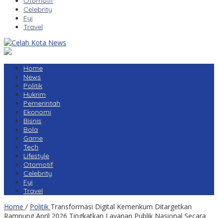
Otomotif
Celebrity
Fyi
Travel
Home
News
Politik
Hukrim
Pemerintah
Ekonomi
Bisnis
Bola
Game
Tech
Lifestyle
Otomotif
Celebrity
Fyi
Travel
Home
/
Politik
Transformasi Digital Kemenkum Ditargetkan
Rampung April 2026 Tingkatkan Layanan Publik Nasional Secara