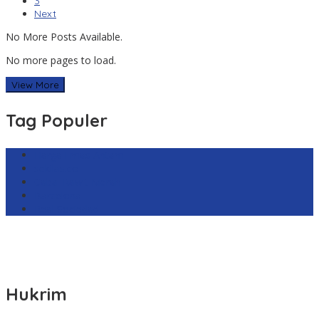
3
Next
No More Posts Available.
No more pages to load.
View More
Tag Populer
Harga Emas Antam
sekilas.co
Cabai Rawit Merah
Barcelona
Real Sociedad
Hukrim