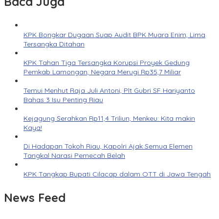
Baca Juga
KPK Bongkar Dugaan Suap Audit BPK Muara Enim, Lima
Tersangka Ditahan
KPK Tahan Tiga Tersangka Korupsi Proyek Gedung
Pemkab Lamongan, Negara Merugi Rp35,7 Miliar
Temui Menhut Raja Juli Antoni, Plt Gubri SF Hariyanto
Bahas 3 Isu Penting Riau
Kejagung Serahkan Rp11,4 Triliun, Menkeu: Kita makin
Kaya!
Di Hadapan Tokoh Riau, Kapolri Ajak Semua Elemen
Tangkal Narasi Pemecah Belah
KPK Tangkap Bupati Cilacap dalam OTT di Jawa Tengah
News Feed