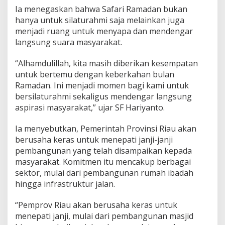
n
Ia menegaskan bahwa Safari Ramadan bukan
g
hanya untuk silaturahmi saja melainkan juga
a
menjadi ruang untuk menyapa dan mendengar
r
langsung suara masyarakat.
k
a
n
“Alhamdulillah, kita masih diberikan kesempatan
A
untuk bertemu dengan keberkahan bulan
s
Ramadan. Ini menjadi momen bagi kami untuk
p
bersilaturahmi sekaligus mendengar langsung
i
r
aspirasi masyarakat,” ujar SF Hariyanto.
a
s
Ia menyebutkan, Pemerintah Provinsi Riau akan
i
berusaha keras untuk menepati janji-janji
W
pembangunan yang telah disampaikan kepada
a
r
masyarakat. Komitmen itu mencakup berbagai
g
sektor, mulai dari pembangunan rumah ibadah
a
hingga infrastruktur jalan.
D
u
“Pemprov Riau akan berusaha keras untuk
m
a
menepati janji, mulai dari pembangunan masjid
i