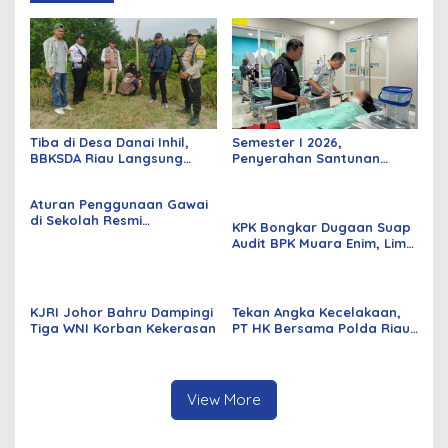
Tiba di Desa Danai Inhil,
Semester I 2026,
BBKSDA Riau Langsung
Penyerahan Santunan
Pantau Harimau dengan
Korban Kecelakaan Jasa
Drone dan Kamera Trap
Raharja Riau Naik 15,67
Aturan Penggunaan Gawai
Persen
di Sekolah Resmi
KPK Bongkar Dugaan Suap
Diterbitkan! Siswa di Siak
Audit BPK Muara Enim, Lima
Tak Bisa Lagi Bebas
Tersangka Ditahan
Membawa HP
KJRI Johor Bahru Dampingi
Tekan Angka Kecelakaan,
Tiga WNI Korban Kekerasan
PT HK Bersama Polda Riau
dan Polres Siak Bagikan
Kopi Gratis di Tol Permai
View More