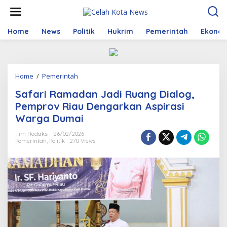
S
k
i
p
Home
News
Politik
Hukrim
Pemerintah
Ekono
t
o
c
o
Home
/
Pemerintah
S
n
a
t
Safari Ramadan Jadi Ruang Dialog,
f
e
a
n
Pemprov Riau Dengarkan Aspirasi
r
t
Warga Dumai
i
R
Tim Redaksi
26/02/2026
a
Pemerintah
,
Politik
270 Views
m
a
d
a
n
J
a
d
i