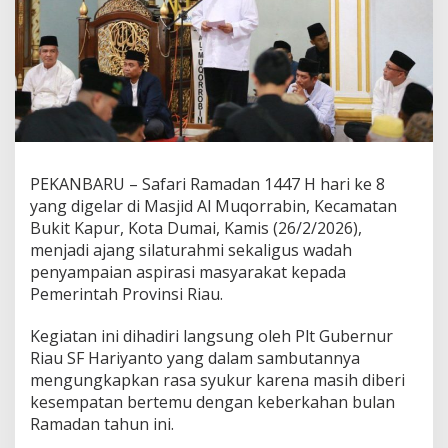
R
u
a
n
g
D
i
a
l
o
PEKANBARU – Safari Ramadan 1447 H hari ke 8
g
yang digelar di Masjid Al Muqorrabin, Kecamatan
,
P
Bukit Kapur, Kota Dumai, Kamis (26/2/2026),
e
menjadi ajang silaturahmi sekaligus wadah
m
penyampaian aspirasi masyarakat kepada
p
Pemerintah Provinsi Riau.
r
o
v
Kegiatan ini dihadiri langsung oleh Plt Gubernur
R
Riau SF Hariyanto yang dalam sambutannya
i
mengungkapkan rasa syukur karena masih diberi
a
kesempatan bertemu dengan keberkahan bulan
u
Ramadan tahun ini.
D
e