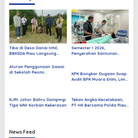
Tiba di Desa Danai Inhil,
Semester I 2026,
BBKSDA Riau Langsung
Penyerahan Santunan
Pantau Harimau dengan
Korban Kecelakaan Jasa
Drone dan Kamera Trap
Raharja Riau Naik 15,67
Aturan Penggunaan Gawai
Persen
di Sekolah Resmi
KPK Bongkar Dugaan Suap
Diterbitkan! Siswa di Siak
Audit BPK Muara Enim, Lima
Tak Bisa Lagi Bebas
Tersangka Ditahan
Membawa HP
KJRI Johor Bahru Dampingi
Tekan Angka Kecelakaan,
Tiga WNI Korban Kekerasan
PT HK Bersama Polda Riau
dan Polres Siak Bagikan
Kopi Gratis di Tol Permai
News Feed