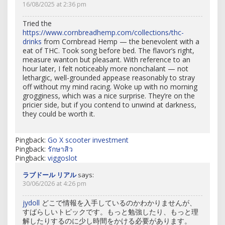
16/08/2025 at 2:36 pm
Tried the
https://www.cornbreadhemp.com/collections/thc-
drinks
from Cornbread Hemp — the benevolent with a
eat of THC. Took song before bed. The flavor’s right,
measure wanton but pleasant. With reference to an
hour later, I felt noticeably more nonchalant — not
lethargic, well-grounded appease reasonably to stray
off without my mind racing. Woke up with no morning
grogginess, which was a nice surprise. They’re on the
pricier side, but if you contend to unwind at darkness,
they could be worth it.
Pingback:
Go X scooter investment
Pingback:
รักษาสิว
Pingback:
viggoslot
ラブドール リアル
says:
30/06/2026 at 4:26 pm
jydoll
どこで情報を入手しているのかわかりませんが、
すばらしいトピックです。もっと勉強したり、もっと理
解したりするのに少し時間をかける必要があります。