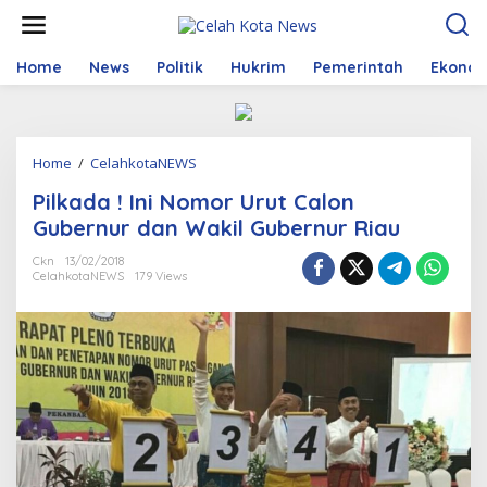
S
k
i
p
Home
News
Politik
Hukrim
Pemerintah
Ekono
t
o
c
o
Home
/
CelahkotaNEWS
P
n
i
t
Pilkada ! Ini Nomor Urut Calon
l
e
k
n
Gubernur dan Wakil Gubernur Riau
a
t
d
Ckn
13/02/2018
CelahkotaNEWS
179 Views
a
!
I
n
i
N
o
m
o
r
U