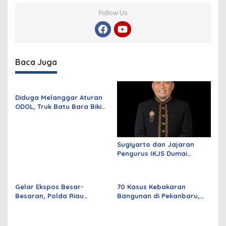
Follow Us
Baca Juga
Diduga Melanggar Aturan
ODOL, Truk Batu Bara Bikin
Jalan Kuala Cinaku Makin
Parah
Sugiyarto dan Jajaran
Pengurus IKJS Dumai
Periode 2026–2029 Dilantik
Rabu Besok
Gelar Ekspos Besar-
70 Kasus Kebakaran
Besaran, Polda Riau
Bangunan di Pekanbaru,
Amankan 525 Tersangka
Sebagian Besar Korsleting
Curat, Curas, dan
Listrik
Curanmor