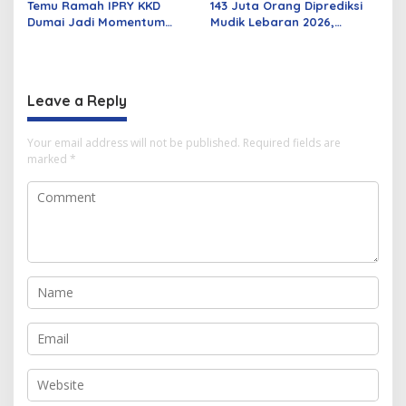
Temu Ramah IPRY KKD
143 Juta Orang Diprediksi
Dumai Jadi Momentum
Mudik Lebaran 2026,
Bangun Sinergi Alumni dan
Pemerintah Siapkan
Mahasiswa
Berbagai Inovasi
Leave a Reply
Your email address will not be published.
Required fields are
marked
*