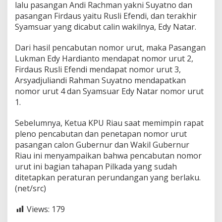
lalu pasangan Andi Rachman yakni Suyatno dan
u
b
pasangan Firdaus yaitu Rusli Efendi, dan terakhir
e
Syamsuar yang dicabut calin wakilnya, Edy Natar.
r
n
Dari hasil pencabutan nomor urut, maka Pasangan
u
Lukman Edy Hardianto mendapat nomor urut 2,
r
R
Firdaus Rusli Efendi mendapat nomor urut 3,
i
Arsyadjuliandi Rahman Suyatno mendapatkan
a
nomor urut 4 dan Syamsuar Edy Natar nomor urut
u
1.
Sebelumnya, Ketua KPU Riau saat memimpin rapat
pleno pencabutan dan penetapan nomor urut
pasangan calon Gubernur dan Wakil Gubernur
Riau ini menyampaikan bahwa pencabutan nomor
urut ini bagian tahapan Pilkada yang sudah
ditetapkan peraturan perundangan yang berlaku.
(net/src)
Views:
179