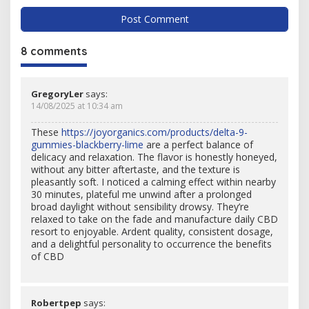
8 comments
GregoryLer
says:
14/08/2025 at 10:34 am
These
https://joyorganics.com/products/delta-9-
gummies-blackberry-lime
are a perfect balance of
delicacy and relaxation. The flavor is honestly honeyed,
without any bitter aftertaste, and the texture is
pleasantly soft. I noticed a calming effect within nearby
30 minutes, plateful me unwind after a prolonged
broad daylight without sensibility drowsy. They’re
relaxed to take on the fade and manufacture daily CBD
resort to enjoyable. Ardent quality, consistent dosage,
and a delightful personality to occurrence the benefits
of CBD
Robertpep
says: