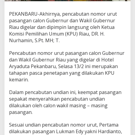
r
u
PEKANBARU-Akhirnya, pencabutan nomor urut
t
C
pasangan calon Gubernur dan Wakil Gubernur
a
Riau digelar dan dipimpin langsung oleh Ketua
l
Komisi Pemilihan Umum (KPU) Riau, DR. H.
o
Nurhamin, S.Pt. MH; T.
n
G
u
Pencabutan nomor urut pasangan calon Gubernur
b
dan Wakil Gubernur Riau yang digelar di Hotel
e
Aryaduta Pekanbaru, Selasa 13/2 ini merupakan
r
tahapan pasca penetapan yang dilakukan KPU
n
u
kemarin.
r
d
Dalam pencabutan undian ini, keempat pasangan
a
sepakat menyerahkan pencabutan undian
n
dilakukan oleh calon wakil masing – masing
W
a
pasangan.
k
i
Sesuai undian pencabutan nomor urut, Pertama
l
dilakukan pasangan Lukman Edy yakni Hardianto,
G