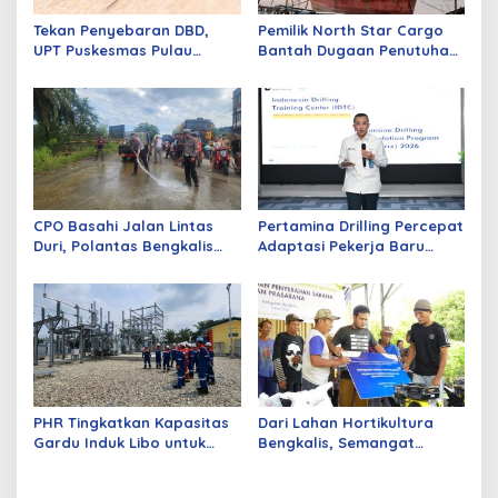
Tekan Penyebaran DBD,
Pemilik North Star Cargo
UPT Puskesmas Pulau
Bantah Dugaan Penutuhan
Merbau Gelar Gerakan
Kapal Ilegal di Perairan
Larvasidasi Massal
Dumai
CPO Basahi Jalan Lintas
Pertamina Drilling Percepat
Duri, Polantas Bengkalis
Adaptasi Pekerja Baru
Tangani Tabrakan Beruntun
Lewat Program PD-Matrix
4 Truk Fuso
PHR Tingkatkan Kapasitas
Dari Lahan Hortikultura
Gardu Induk Libo untuk
Bengkalis, Semangat
Dukung Produksi Migas di
Petani Menjaga Ketahanan
WK Rokan
Pangan Terus Tumbuh