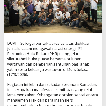
i
d
i
B
u
l
a
n
S
u
DURI – Sebagai bentuk apresiasi atas dedikasi
c
jurnalis dalam mengawal narasi energi, PT
i
,
Pertamina Hulu Rokan (PHR) menggelar
P
silaturahmi buka puasa bersama puluhan
H
wartawan dan pemberian santunan bagi anak
R
yatim serta keluarga wartawan di Duri, Selasa
S
(17/3/2026).
a
n
t
Kegiatan ini lebih dari sekadar seremoni Ramadan,
u
ini merupakan manifestasi kemitraan yang telah
n
lama mengakar. Kehangatan obrolan santai antara
i
manajemen PHR dan para insan pers
A
n
menggambarkan bahwa hubungan yang terjalin