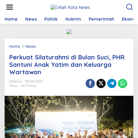
S
k
i
p
Home
News
Politik
Hukrim
Pemerintah
Ekono
t
o
c
o
Home
/
News
P
n
e
t
Perkuat Silaturahmi di Bulan Suci, PHR
r
e
k
n
Santuni Anak Yatim dan Keluarga
u
t
Wartawan
a
t
Redaksi
18/03/2026
S
News
424 Views
i
l
a
t
u
r
a
h
m