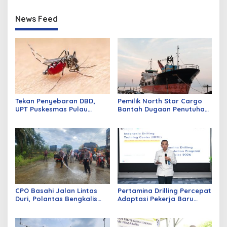
News Feed
Tekan Penyebaran DBD,
Pemilik North Star Cargo
UPT Puskesmas Pulau
Bantah Dugaan Penutuhan
Merbau Gelar Gerakan
Kapal Ilegal di Perairan
Larvasidasi Massal
Dumai
CPO Basahi Jalan Lintas
Pertamina Drilling Percepat
Duri, Polantas Bengkalis
Adaptasi Pekerja Baru
Tangani Tabrakan Beruntun
Lewat Program PD-Matrix
4 Truk Fuso