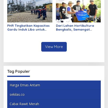
PHR Tingkatkan Kapasitas
Dari Lahan Hortikultura
Gardu Induk Libo untuk
Bengkalis, Semangat
Dukung Produksi Migas di
Petani Menjaga Ketahanan
WK Rokan
Pangan Terus Tumbuh
View More
Tag Populer
Harga Emas Antam
sekilas.co
Cabai Rawit Merah