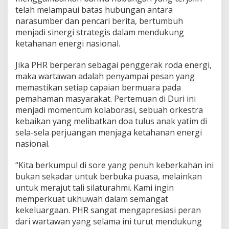
a
telah melampaui batas hubungan antara
k
narasumber dan pencari berita, bertumbuh
Y
menjadi sinergi strategis dalam mendukung
a
t
ketahanan energi nasional.
i
m
Jika PHR berperan sebagai penggerak roda energi,
d
maka wartawan adalah penyampai pesan yang
a
memastikan setiap capaian bermuara pada
n
K
pemahaman masyarakat. Pertemuan di Duri ini
e
menjadi momentum kolaborasi, sebuah orkestra
l
kebaikan yang melibatkan doa tulus anak yatim di
u
sela-sela perjuangan menjaga ketahanan energi
a
nasional.
r
g
a
“Kita berkumpul di sore yang penuh keberkahan ini
W
bukan sekadar untuk berbuka puasa, melainkan
a
untuk merajut tali silaturahmi. Kami ingin
r
memperkuat ukhuwah dalam semangat
t
a
kekeluargaan. PHR sangat mengapresiasi peran
w
dari wartawan yang selama ini turut mendukung
a