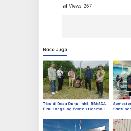
Views:
267
Baca Juga
Tiba di Desa Danai Inhil, BBKSDA
Semester
Riau Langsung Pantau Harimau
Santuna
dengan Drone dan Kamera Trap
Jasa Rah
Persen