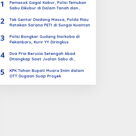
1
Pemasok Gagal Kabur, Polisi Temukan
Sabu Dikubur di Dalam Tanah dan
Kebun Sawit
2
Tak Gentar Diadang Massa, Polda Riau
Ratakan Sarana PETI di Sungai Kuantan
3
Polisi Bongkar Gudang Narkoba di
Pekanbaru, Kurir YY Diringkus
4
Dua Pria Berusia Setengah Abad
Ditangkap Saat Jualan Sabu di
Bengkalis
5
KPK Tahan Bupati Muara Enim dalam
OTT Dugaan Suap Proyek