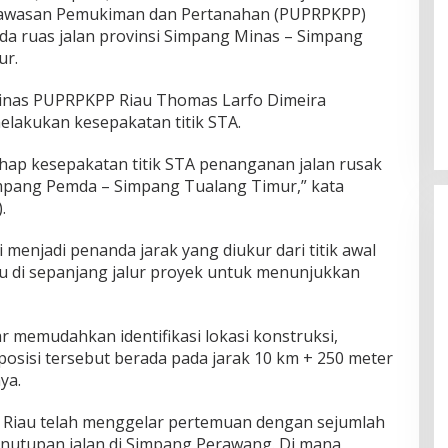
awasan Pemukiman dan Pertanahan (PUPRPKPP)
a ruas jalan provinsi Simpang Minas – Simpang
ur.
Dinas PUPRPKPP Riau Thomas Larfo Dimeira
lakukan kesepakatan titik STA.
ahap kesepakatan titik STA penanganan jalan rusak
mpang Pemda – Simpang Tualang Timur,” kata
.
 menjadi penanda jarak yang diukur dari titik awal
entu di sepanjang jalur proyek untuk menunjukkan
 memudahkan identifikasi lokasi konstruksi,
osisi tersebut berada pada jarak 10 km + 250 meter
ya.
Riau telah menggelar pertemuan dengan sejumlah
enutupan jalan di Simpang Perawang. Di mana,