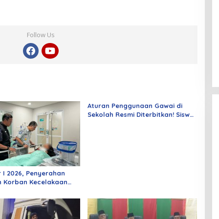
Follow Us
Aturan Penggunaan Gawai di
Sekolah Resmi Diterbitkan! Siswa
di Siak Tak Bisa Lagi Bebas
Membawa HP
 I 2026, Penyerahan
n Korban Kecelakaan
arja Riau Naik 15,67