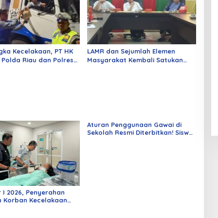
gka Kecelakaan, PT HK
LAMR dan Sejumlah Elemen
Polda Riau dan Polres
Masyarakat Kembali Satukan
kan Kopi Gratis di Tol
Langkah Perjuangkan DIR
Aturan Penggunaan Gawai di
Sekolah Resmi Diterbitkan! Siswa
di Siak Tak Bisa Lagi Bebas
Membawa HP
 I 2026, Penyerahan
n Korban Kecelakaan
arja Riau Naik 15,67