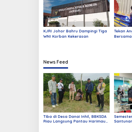
KJRI Johor Bahru Dampingi Tiga
Tekan An
WNI Korban Kekerasan
Bersama 
Siak Bagi
Permai
News Feed
Tiba di Desa Danai Inhil, BBKSDA
Semester
Riau Langsung Pantau Harimau
Santuna
dengan Drone dan Kamera Trap
Jasa Rah
Persen