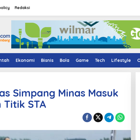
policy
Redaksi
ntah
Ekonomi
Bisnis
Bola
Game
Tech
Lifestyle
O
uas Simpang Minas Masuk
Titik STA