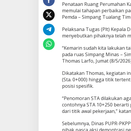
a
Penataan Ruang Perumahan K
h
memulai tahapan perbaikan pad
a
Pemda – Simpang Tualang Tim
p
K
e
Pelaksana Tugas (Plt) Kepala 
s
menyebutkan pihaknya telah me
e
p
“Kemarin sudah kita lakukan t
a
pada ruas Simpang Minas – Si
k
a
Thomas Larfo, Jumat (8/5/2026)
t
a
Dikatakan Thomas, kegiatan ini
n
(Sta. 0+000) hingga titik tert
T
posisi spesifik.
i
t
i
“Penomoran STA dilakukan agar
k
contohnya STA 10+250 berarti p
S
dari titik awal pekerjaan,” katan
T
A
Sebelumnya, Dinas PUPR-PKPP 
pihak pasca aksi demontrasi p