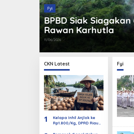
Fyi
ago
BPBD Siak Siagaka
Rawan Karhutla
11/06/2026
CKN Latest
Fyi
1
Kelapa Inhil Anjlok ke
Rp1.800/Kg, DPRD Riau
Minta Penetapan Harga
Objektif