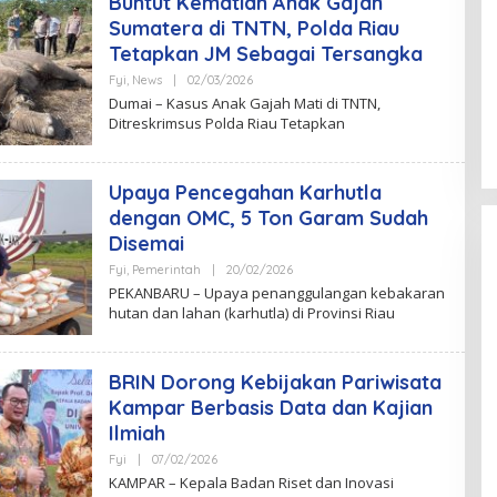
Buntut Kematian Anak Gajah
D
A
Sumatera di TNTN, Polda Riau
K
Tetapkan JM Sebagai Tersangka
S
I
Fyi
,
News
|
02/03/2026
B
Y
Dumai – Kasus Anak Gajah Mati di TNTN,
T
Ditreskrimsus Polda Riau Tetapkan
I
M
R
E
Upaya Pencegahan Karhutla
D
A
dengan OMC, 5 Ton Garam Sudah
K
S
Disemai
I
Fyi
,
Pemerintah
|
20/02/2026
B
Y
PEKANBARU – Upaya penanggulangan kebakaran
T
hutan dan lahan (karhutla) di Provinsi Riau
I
M
R
E
BRIN Dorong Kebijakan Pariwisata
D
A
Kampar Berbasis Data dan Kajian
K
S
Ilmiah
I
Fyi
|
07/02/2026
B
Y
KAMPAR – Kepala Badan Riset dan Inovasi
T