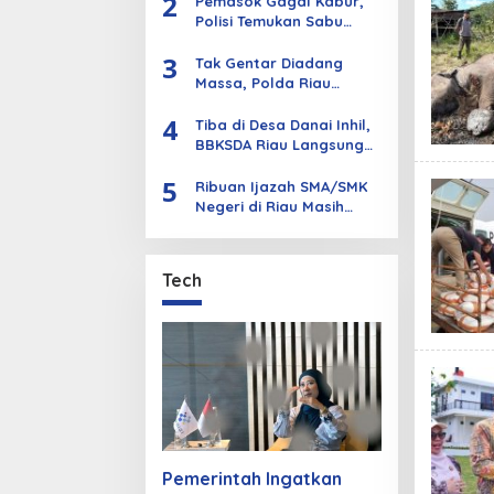
2
Pemasok Gagal Kabur,
Polisi Temukan Sabu
Dikubur di Dalam Tanah
3
dan Kebun Sawit
Tak Gentar Diadang
Massa, Polda Riau
Ratakan Sarana PETI di
4
Sungai Kuantan
Tiba di Desa Danai Inhil,
BBKSDA Riau Langsung
Pantau Harimau dengan
5
Drone dan Kamera Trap
Ribuan Ijazah SMA/SMK
Negeri di Riau Masih
Tersimpan di Sekolah,
Disdik Ajak Alumni
Segera Mengambil
Tech
Secara Gratis
Pemerintah Ingatkan