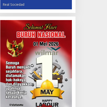
Real Sociedad
Fyi
Karhutla di Pulau Rupat Jepit B
Konsesi PT Priatama dan PT SR
/06/2026