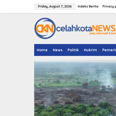
S
k
Friday, August 7, 2026
Indeks Berita
Privacy 
i
p
t
o
c
o
n
t
e
Home
News
Politik
Hukrim
Pemeri
n
t