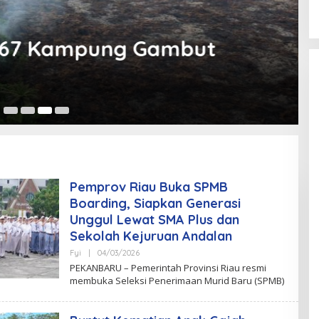
n 67 Kampung Gambut
06
Pemprov Riau Buka SPMB
Boarding, Siapkan Generasi
Unggul Lewat SMA Plus dan
Sekolah Kejuruan Andalan
Fyi
|
04/03/2026
B
Y
PEKANBARU – Pemerintah Provinsi Riau resmi
T
membuka Seleksi Penerimaan Murid Baru (SPMB)
I
M
R
E