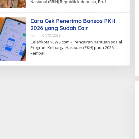
Nasional (BRIN) Republik Indonesia, Prof
I
M
R
E
Cara Cek Penerima Bansos PKH
D
A
2026 yang Sudah Cair
K
S
Fyi
|
04/01/2026
B
I
Y
CelahkotaNEWS.com – Pencairan bantuan sosial
T
Program Keluarga Harapan (PKH) pada 2026
I
kembali
M
R
E
D
A
K
S
I