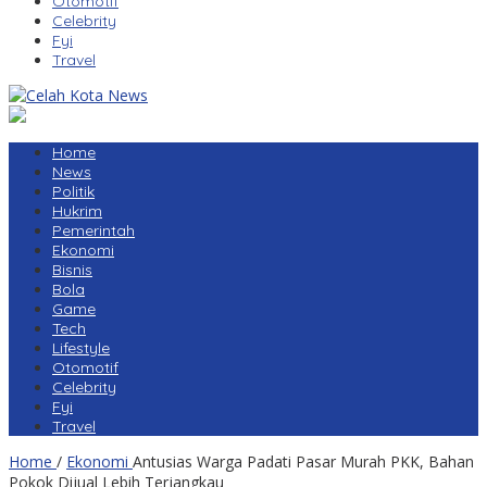
Otomotif
Celebrity
Fyi
Travel
Home
News
Politik
Hukrim
Pemerintah
Ekonomi
Bisnis
Bola
Game
Tech
Lifestyle
Otomotif
Celebrity
Fyi
Travel
Home
/
Ekonomi
Antusias Warga Padati Pasar Murah PKK, Bahan
Pokok Dijual Lebih Terjangkau