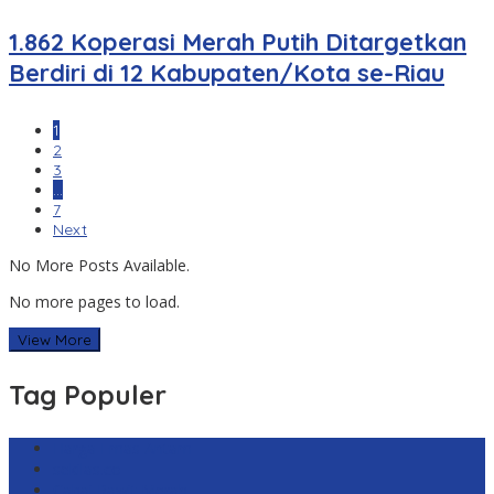
1.862 Koperasi Merah Putih Ditargetkan
Berdiri di 12 Kabupaten/Kota se-Riau
1
2
3
…
7
Next
No More Posts Available.
No more pages to load.
View More
Tag Populer
Harga Emas Antam
sekilas.co
Cabai Rawit Merah