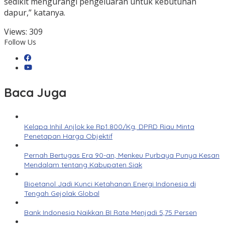
sedikit mengurangi pengeluaran untuk kebutuhan
dapur,” katanya.
Views:
309
Follow Us
Baca Juga
Kelapa Inhil Anjlok ke Rp1.800/Kg, DPRD Riau Minta
Penetapan Harga Objektif
Pernah Bertugas Era 90-an, Menkeu Purbaya Punya Kesan
Mendalam tentang Kabupaten Siak
Bioetanol Jadi Kunci Ketahanan Energi Indonesia di
Tengah Gejolak Global
Bank Indonesia Naikkan BI Rate Menjadi 5,75 Persen