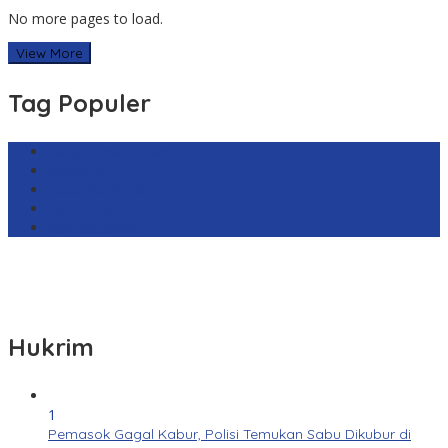
No more pages to load.
View More
Tag Populer
Harga Emas Antam
sekilas.co
Cabai Rawit Merah
Barcelona
Real Sociedad
Hukrim
1
Pemasok Gagal Kabur, Polisi Temukan Sabu Dikubur di