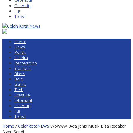
Otomotif
Celebrity
Fyi
Travel
Home
News
Politik
Hukrim
Pemerintah
Ekonomi
Bisnis
Bola
Game
Tech
Lifestyle
Otomotif
Celebrity
Fyi
Travel
Home
/
CelahkotaNEWS
Wowww...Ada Jenis Musik Bisa Redakan
Nyeri Sendi