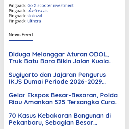
Pingback:
Go X scooter investment
Pingback:
เน็ตบ้าน ais
Pingback:
slotozal
Pingback:
Ulthera
News Feed
Diduga Melanggar Aturan ODOL,
Truk Batu Bara Bikin Jalan Kuala
Cinaku Makin Parah
Sugiyarto dan Jajaran Pengurus
IKJS Dumai Periode 2026–2029
Dilantik Rabu Besok
Gelar Ekspos Besar-Besaran, Polda
Riau Amankan 525 Tersangka Curat,
Curas, dan Curanmor
70 Kasus Kebakaran Bangunan di
Pekanbaru, Sebagian Besar