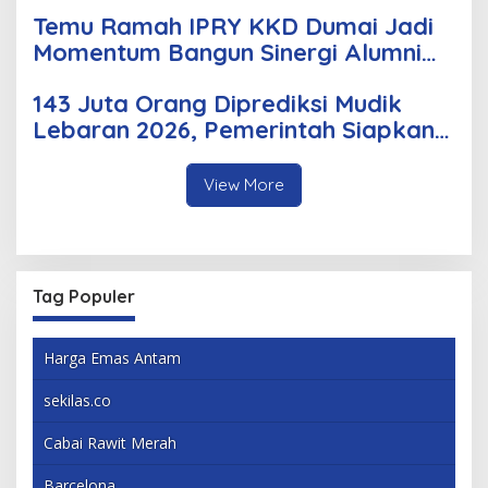
Korsleting Listrik
Temu Ramah IPRY KKD Dumai Jadi
Momentum Bangun Sinergi Alumni
dan Mahasiswa
143 Juta Orang Diprediksi Mudik
Lebaran 2026, Pemerintah Siapkan
Berbagai Inovasi
View More
Tag Populer
Harga Emas Antam
sekilas.co
Cabai Rawit Merah
Barcelona