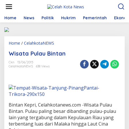
S
k
i
p
Home
News
Politik
Hukrim
Pemerintah
Ekono
t
o
c
o
Home
/
CelahkotaNEWS
W
n
i
t
Wisata Pulau Bintan
s
e
a
n
Ckn
13/06/2015
t
t
CelahkotaNEWS
638 Views
a
P
u
l
a
u
B
Bintan Kepri, Celahkotanews.com -Wisata Pulau
i
n
Bintan. Pulau paling besar dibanding pulau-pulau
t
lain yang tergabung dalam Kepulauan Riau yang
a
terbentang luas dari Malaka hingga Laut Cina
n