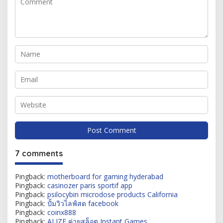
7 comments
Pingback:
motherboard for gaming hyderabad
Pingback:
casinozer paris sportif app
Pingback:
psilocybin microdose products California
Pingback:
ปั้มวิวไลฟ์สด facebook
Pingback:
coinx888
Pingback:
ALIZE ค่ายสล็อต Instant Games