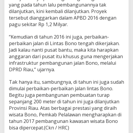
e
yang pada tahun lalu pembangunannya tak
m
dilanjutkan, kini kembali dilanjutkan. Proyek
k
tersebut dianggarkan dalam APBD 2016 dengan
a
pagu sekitar Rp 1,2 Milyar.
b
P
e
“Kemudian di tahun 2016 ini juga, perbaikan-
l
perbaikan jalan di Lintas Bono tengah dikerjakan.
a
Jadi kalau nanti pusat bantu, maka kita harapkan
l
anggaran dari pusat itu khusus guna mengerjakan
a
w
infrastruktur pembangunan jalan Bono, melalui
a
DPRD Riau,” ujarnya.
n
H
Tak hanya itu, sambungnya, di tahun ini juga sudah
a
dimulai perbaikan-perbaikan jalan lintas Bono.
r
a
Begitu juga pembangunan pembuatan turap
p
sepanjang 200 meter di tahun ini juga dilanjutkan
k
Provinsi Riau. Atas berbagai prestasi yang diraih
a
wisata Bono, Pemkab Pelalawan mengharapkan di
n
P
tahun 2017 pembangunan kawasan wisata Bono
e
bisa dipercepat.(Ckn / HRC)
r