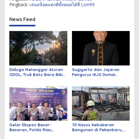
Pingback:
เล่นสล็อตแตกดีทั้งหมดได้ที่ Lsm99
News Feed
Diduga Melanggar Aturan
Sugiyarto dan Jajaran
ODOL, Truk Batu Bara Bikin
Pengurus IKJS Dumai
Jalan Kuala Cinaku Makin
Periode 2026–2029 Dilantik
Parah
Rabu Besok
Gelar Ekspos Besar-
70 Kasus Kebakaran
Besaran, Polda Riau
Bangunan di Pekanbaru,
Amankan 525 Tersangka
Sebagian Besar Korsleting