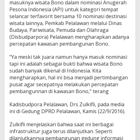
masuknya wisata Bono dalam nominasi Anugerah
M
e
Pesona Indonesia (API) untuk kategori tempat
r
selancar terfavorit bersama 10 nominasi destinasi
a
wisata lainnya, Pemkab Pelalawan melalui Dinas
n
Budaya, Pariwisata, Pemuda dan Olahraga
t
i
(Disbudparpora) Pelalawan mengharapkan adanya
M
percepatan kawasan pembangunan Bono.
a
s
“Ya meski tak juara namun hanya masuk nominasi
u
tapi ini adalah sebagai bukti bahwa wisata Bono
k
N
sudah banyak dikenal di Indonesia. Kita
o
mengharapkan, hal ini bisa menjadi pertimbangan
m
pusat agar secepatnya melakukan percepatan
i
pembangunnan di kawasan Bono,” terang
n
a
s
Kadisbudpora Pelalawan, Drs Zulkifli, pada media
i
ini di Gedung DPRD Pelalawan, Kamis (22/9/2016).
A
P
Zulkifli menjelaskan bahwa saat ini berbagai
I
infrastruktur juga terus dilanjutkan. Seperti
,
P
dilanjutkannya pembangunan gedung informasi