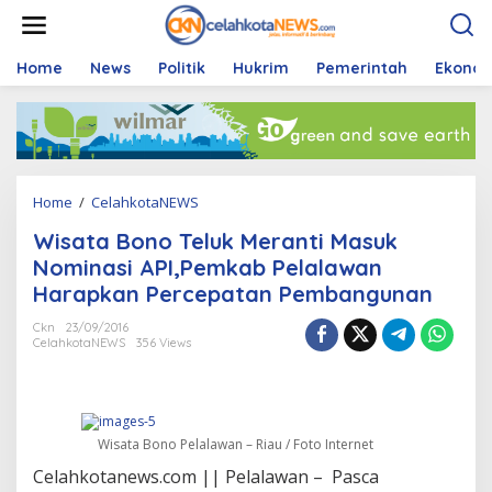
S
k
i
p
Home
News
Politik
Hukrim
Pemerintah
Ekono
t
o
c
o
n
t
Home
/
CelahkotaNEWS
W
e
i
n
Wisata Bono Teluk Meranti Masuk
s
t
a
Nominasi API,Pemkab Pelalawan
t
Harapkan Percepatan Pembangunan
a
B
Ckn
23/09/2016
o
CelahkotaNEWS
356 Views
n
o
T
e
l
Wisata Bono Pelalawan – Riau / Foto Internet
u
Celahkotanews.com || Pelalawan – Pasca
k