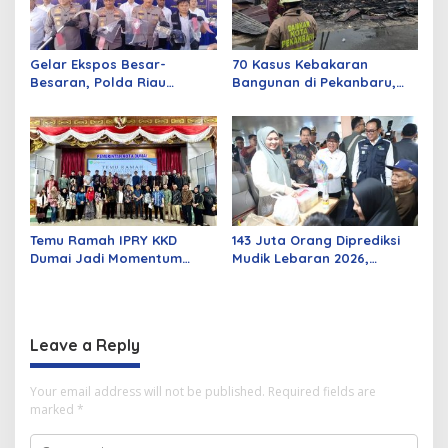
Gelar Ekspos Besar-
70 Kasus Kebakaran
Besaran, Polda Riau
Bangunan di Pekanbaru,
Amankan 525 Tersangka
Sebagian Besar Korsleting
Curat, Curas, dan
Listrik
Curanmor
Temu Ramah IPRY KKD
143 Juta Orang Diprediksi
Dumai Jadi Momentum
Mudik Lebaran 2026,
Bangun Sinergi Alumni dan
Pemerintah Siapkan
Mahasiswa
Berbagai Inovasi
Leave a Reply
Your email address will not be published.
Required fields are
marked
*