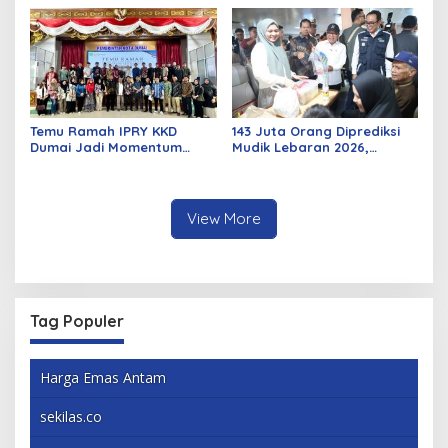
Curat, Curas, dan
Listrik
Curanmor
Temu Ramah IPRY KKD
143 Juta Orang Diprediksi
Dumai Jadi Momentum
Mudik Lebaran 2026,
Bangun Sinergi Alumni dan
Pemerintah Siapkan
Mahasiswa
Berbagai Inovasi
View More
Tag Populer
Harga Emas Antam
sekilas.co