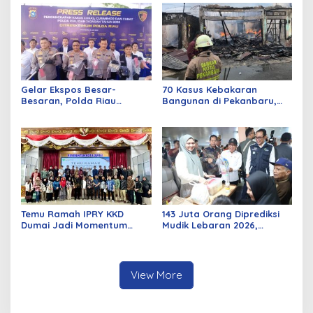
Gelar Ekspos Besar-
70 Kasus Kebakaran
Besaran, Polda Riau
Bangunan di Pekanbaru,
Amankan 525 Tersangka
Sebagian Besar Korsleting
Curat, Curas, dan
Listrik
Curanmor
Temu Ramah IPRY KKD
143 Juta Orang Diprediksi
Dumai Jadi Momentum
Mudik Lebaran 2026,
Bangun Sinergi Alumni dan
Pemerintah Siapkan
Mahasiswa
Berbagai Inovasi
View More