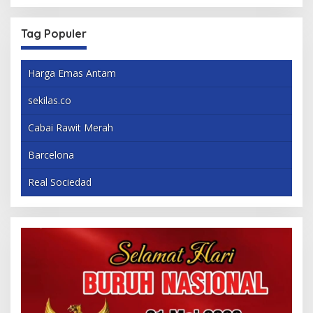
Tag Populer
Harga Emas Antam
sekilas.co
Cabai Rawit Merah
Barcelona
Real Sociedad