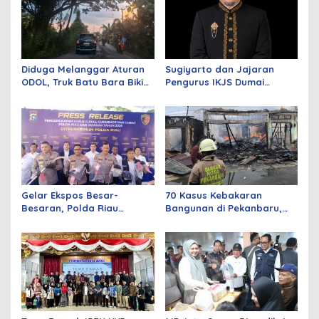
Diduga Melanggar Aturan
Sugiyarto dan Jajaran
ODOL, Truk Batu Bara Bikin
Pengurus IKJS Dumai
Jalan Kuala Cinaku Makin
Periode 2026–2029 Dilantik
Parah
Rabu Besok
Gelar Ekspos Besar-
70 Kasus Kebakaran
Besaran, Polda Riau
Bangunan di Pekanbaru,
Amankan 525 Tersangka
Sebagian Besar Korsleting
Curat, Curas, dan
Listrik
Curanmor