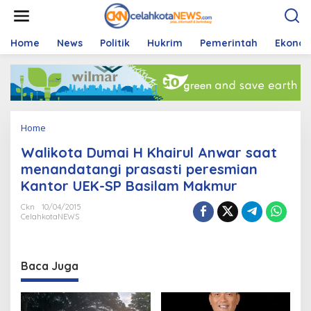
S
k
i
p
Home
News
Politik
Hukrim
Pemerintah
Ekono
t
o
c
o
n
t
Home
A
e
t
n
Walikota Dumai H Khairul Anwar saat
t
t
a
menandatangi prasasti peresmian
c
Kantor UEK-SP Basilam Makmur
h
m
Ckn
10/04/2015
e
CelahkotaNEWS
n
t
Baca Juga