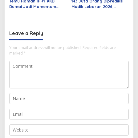
Temu Ramah IPRY KKD
143 Juta Orang Diprediksi
Dumai Jadi Momentum
Mudik Lebaran 2026,
Bangun Sinergi Alumni dan
Pemerintah Siapkan
Mahasiswa
Berbagai Inovasi
Leave a Reply
Your email address will not be published.
Required fields are
marked
*