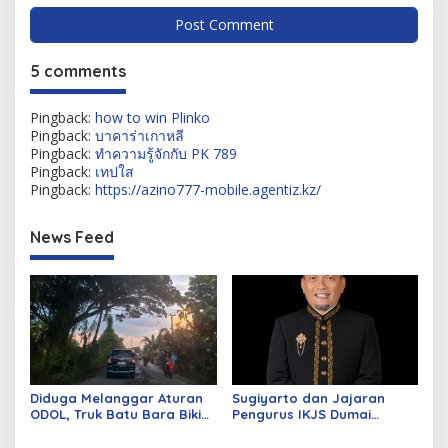
5 comments
Pingback:
how to win Plinko
Pingback:
บาคาร่าเกาหลี
Pingback:
ทำความรู้จักกับ PK 789
Pingback:
เทปใส
Pingback:
https://azino777-mobile.agentiz.kz/
News Feed
Diduga Melanggar Aturan
Sugiyarto dan Jajaran
ODOL, Truk Batu Bara Bikin
Pengurus IKJS Dumai
Jalan Kuala Cinaku Makin
Periode 2026–2029 Dilantik
Parah
Rabu Besok