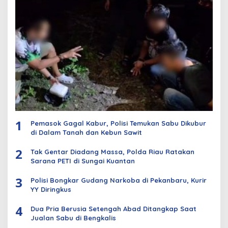
1
Pemasok Gagal Kabur, Polisi Temukan Sabu Dikubur
di Dalam Tanah dan Kebun Sawit
2
Tak Gentar Diadang Massa, Polda Riau Ratakan
Sarana PETI di Sungai Kuantan
3
Polisi Bongkar Gudang Narkoba di Pekanbaru, Kurir
YY Diringkus
4
Dua Pria Berusia Setengah Abad Ditangkap Saat
Jualan Sabu di Bengkalis