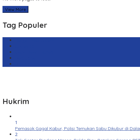
View More
Tag Populer
Harga Emas Antam
sekilas.co
Cabai Rawit Merah
Barcelona
Real Sociedad
Hukrim
1
Pemasok Gagal Kabur, Polisi Temukan Sabu Dikubur di Dal
2