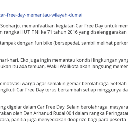
 Soeharjo, memanfaatkan kegiatan Car Free Day untuk mem
m rangka HUT TNI ke 71 tahun 2016 yang diselenggarakan 
 tampak dengan fun bike (bersepeda), sambil melihat perke
i-hari, Eko juga ingin memantau kondisi lingkungan yang d
kukan itu ada temuan, Wakil Walikota akan langsung memer
memotivasi warga agar semakin gemar berolahraga. Setelah 
gikuti Car Free Day terus bertambah setiap minggunya dan
ang digelar dalam Car Free Day. Selain berolahraga, masyar
arakan oleh Den Arhanud Rudal 004 dalam rangka Peringat
ara, panitia juga menyediakan dooprize bagi para pesert