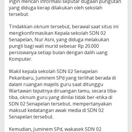
ingin mencari informasi seputar dugaan pungutan
S
yang diduga kerap dilakukan oleh sekolah
u
k
tersebut.
a
r
Tindakkan oknum tersebut, berawal saat situs ini
t
mengkonfirmasikan Kepala sekolah SDN 02
i
Senapelan, Nur Asni, yang diduga melakukan
B
e
pungli bagi wali murid sebesar Rp 20.000
b
persiswanya setiap bulan dengan dalih uang
e
Komputer.
r
k
Wakil kepala sekolah SDN 02 Senapelan
a
n
Pekanbaru, Juminem SPd yang terlihat berada di
K
dalam ruangan majelis guru saat ditunggu
u
Wartawan tepatnya diruangan tamu, secara tiba-
d
tiba, oknum guru yang dinilai tidak ber-etika di
i
s
SDN 02 Senapelan tersebut, mempertanyakan
S
maksud kedatangan awak media di SDN 02
M
Senapelan tersebut.
P
N
Kemudian, Juminem SPd, wakasek SDN 02
4