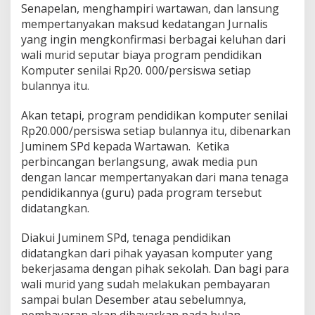
d
Senapelan, menghampiri wartawan, dan lansung
a
mempertanyakan maksud kedatangan Jurnalis
n
yang ingin mengkonfirmasi berbagai keluhan dari
S
wali murid seputar biaya program pendidikan
M
Komputer senilai Rp20. 000/persiswa setiap
A
N
bulannya itu.
6
P
Akan tetapi, program pendidikan komputer senilai
e
Rp20.000/persiswa setiap bulannya itu, dibenarkan
k
Juminem SPd kepada Wartawan. Ketika
a
n
perbincangan berlangsung, awak media pun
b
dengan lancar mempertanyakan dari mana tenaga
a
pendidikannya (guru) pada program tersebut
r
didatangkan.
u
Diakui Juminem SPd, tenaga pendidikan
didatangkan dari pihak yayasan komputer yang
bekerjasama dengan pihak sekolah. Dan bagi para
wali murid yang sudah melakukan pembayaran
sampai bulan Desember atau sebelumnya,