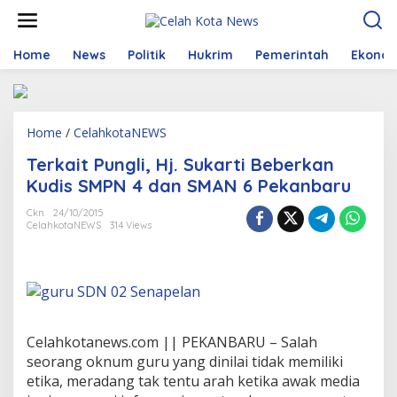
S
k
i
p
Home
News
Politik
Hukrim
Pemerintah
Ekono
t
o
c
o
Home
/
CelahkotaNEWS
T
n
e
t
Terkait Pungli, Hj. Sukarti Beberkan
r
e
k
n
Kudis SMPN 4 dan SMAN 6 Pekanbaru
a
t
i
Ckn
24/10/2015
CelahkotaNEWS
314 Views
t
P
u
n
g
l
i
,
Celahkotanews.com || PEKANBARU – Salah
H
seorang oknum guru yang dinilai tidak memiliki
j
etika, meradang tak tentu arah ketika awak media
.