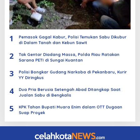
1
Pemasok Gagal Kabur, Polisi Temukan Sabu Dikubur
di Dalam Tanah dan Kebun Sawit
2
Tak Gentar Diadang Massa, Polda Riau Ratakan
Sarana PETI di Sungai Kuantan
3
Polisi Bongkar Gudang Narkoba di Pekanbaru, Kurir
YY Diringkus
4
Dua Pria Berusia Setengah Abad Ditangkap Saat
Jualan Sabu di Bengkalis
5
KPK Tahan Bupati Muara Enim dalam OTT Dugaan
Suap Proyek