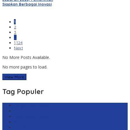
Siapkan Berbagai Inovasi
1
2
3
…
1,124
Next
No More Posts Available.
No more pages to load.
View More
Tag Populer
Harga Emas Antam
sekilas.co
Cabai Rawit Merah
Barcelona
Real Sociedad