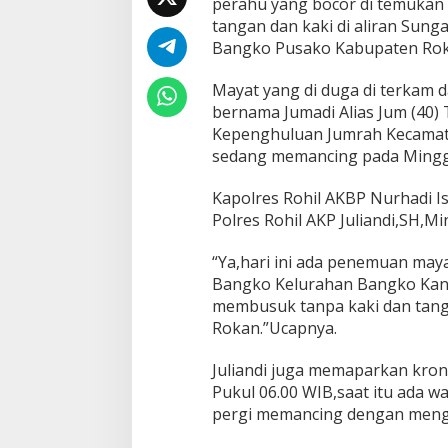
perahu yang bocor di temuka
i
tangan dan kaki di aliran Su
l
a
Bangko Pusako Kabupaten Rokan
n
g
Mayat yang di duga di terkam d
d
bernama Jumadi Alias Jum (40)
i
Kepenghuluan Jumrah Kecamata
J
e
sedang memancing pada Minggu 
m
b
Kapolres Rohil AKBP Nurhadi I
a
Polres Rohil AKP Juliandi,SH,M
t
a
n
“Ya,hari ini ada penemuan may
J
Bangko Kelurahan Bangko Kan
u
membusuk tanpa kaki dan tang
m
Rokan.”Ucapnya.
r
o
h
Juliandi juga memaparkan kro
A
Pukul 06.00 WIB,saat itu ada
k
pergi memancing dengan meng
h
i