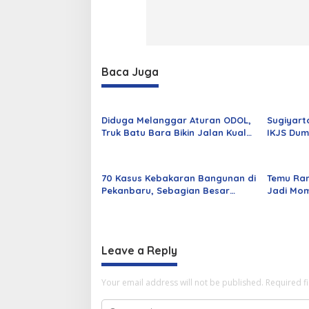
Baca Juga
Diduga Melanggar Aturan ODOL,
Sugiyart
Truk Batu Bara Bikin Jalan Kuala
IKJS Dum
Cinaku Makin Parah
Dilantik
70 Kasus Kebakaran Bangunan di
Temu Ra
Pekanbaru, Sebagian Besar
Jadi Mom
Korsleting Listrik
Alumni d
Leave a Reply
Your email address will not be published.
Required f