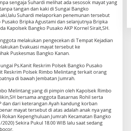
npa sengaja Suhardi melihat ada sesosok mayat yang
npa tangan dan kaki di Sungai Bangko
- laki,lalu Suhardi melaporkan penemunan tersebut
 Pusako Bripka Agustami dan selanjutnya Bripka
a Kapolsek Bangko Pusako AKP Kornel Sirait,SH.
 anggota melakukan pengecekan di Tempat Kejadian
lakukan Evakuasi mayat tersebut ke
pihak Puskesmas Bangko Kanan.
 Sungai Ps.Kanit Reskrim Polsek Bangko Pusako
 Reskrim Polsek Rimbo Melintang terkait orang
epatnya di bawah Jembatan Jumrah.
imbo Melintang yang di pimpin oleh Kapolsek Rimbo
kin,SH bersama anggota Basarnas Rohil serta
P dan dari keterangan Ayah kandung korban
nar mayat tersebut di atas adalah anak nya yang
gai Rokan Kepenghuluan Jumrah Kecamatan Bangko
/2020) Sekira Pukul 18.00 WIB lalu saat sedang
bocor.