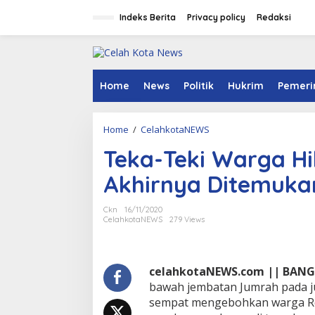
S
k
Indeks Berita
Privacy policy
Redaksi
i
p
t
o
c
Home
News
Politik
Hukrim
Pemeri
o
n
t
Home
/
CelahkotaNEWS
T
e
e
n
Teka-Teki Warga H
k
t
a
Akhirnya Ditemuka
-
T
e
Ckn
16/11/2020
k
CelahkotaNEWS
279 Views
i
W
a
r
celahkotaNEWS.com || BAN
g
bawah jembatan Jumrah pada ju
a
sempat mengebohkan warga Roh
H