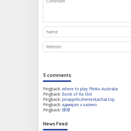
5 comments
Pingback:
where to play Plinko Australia
Pingback:
Book of Ra Slot
Pingback:
pinapprilozhenieskachat.top
Pingback:
адмирал х казино
Pingback:
煙彈
News Feed