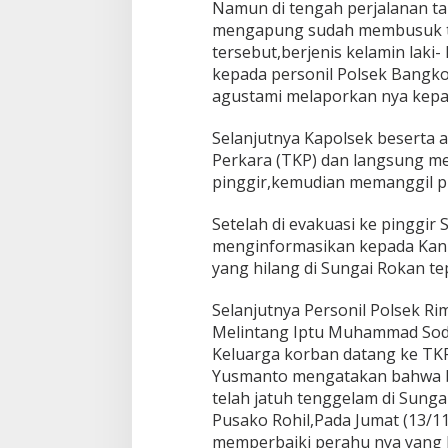
Namun di tengah perjalanan ta
r
n
mengapung sudah membusuk ta
y
tersebut,berjenis kelamin laki
a
kepada personil Polsek Bangko
D
agustami melaporkan nya kepad
i
t
e
Selanjutnya Kapolsek beserta
m
Perkara (TKP) dan langsung me
u
pinggir,kemudian memanggil 
k
a
Setelah di evakuasi ke pinggir
n
menginformasikan kepada Kanit
yang hilang di Sungai Rokan t
Selanjutnya Personil Polsek R
Melintang Iptu Muhammad Sodi
Keluarga korban datang ke TK
Yusmanto mengatakan bahwa be
telah jatuh tenggelam di Sun
Pusako Rohil,Pada Jumat (13/11
memperbaiki perahu nya yang 