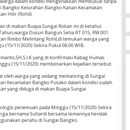
n warga dalam kondisi mengenaskan membusuk tanpa
ngai Bangko Kelurahan Bangko Kanan Kecamatan
 Hilir (Rohil).
an di makan Buaya Sungai Rokan ini di ketahui
 Tahun,warga Dusun Bangun Setia RT.015, RW.001
n Rimbo Melintang Rohil,di temukan warga yang
(15/11/2020) Sekira Pukul 06.00 WIB.
smanto,SH,S.I.K yang di konfirmasi Kabag Humas
inggu (15/11/2020) membenarkan kejadian tersebut.
at oleh warga yang sedang memancing di Sungai
an Kecamatan Bangko Pusako dalam kondisi sudah
an yang diduga di makan Buaya Sungai
nologis penemuan pada Minggu (15/11/2020) Sekira
 warga bernama Suhardi bersama temannya hendak
gunakan perahu di Sungai Bangko.