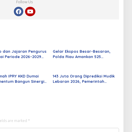
Follow Us
o dan Jajaran Pengurus
Gelar Ekspos Besar-Besaran,
ai Periode 2026–2029
Polda Riau Amankan 525
 Rabu Besok
Tersangka Curat, Curas, dan
Curanmor
mah IPRY KKD Dumai
143 Juta Orang Diprediksi Mudik
entum Bangun Sinergi
Lebaran 2026, Pemerintah
an Mahasiswa
Siapkan Berbagai Inovasi
ields are marked
*