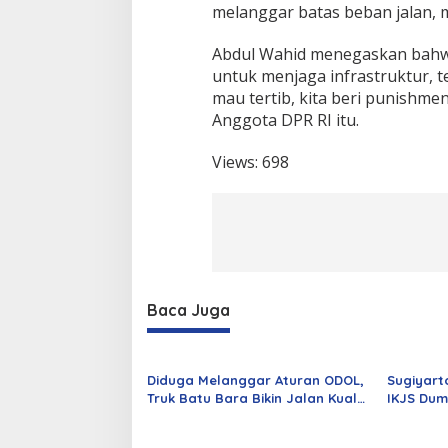
melanggar batas beban jalan, m
Abdul Wahid menegaskan bahw
untuk menjaga infrastruktur, t
mau tertib, kita beri punishmen
Anggota DPR RI itu.
Views:
698
Baca Juga
Diduga Melanggar Aturan ODOL,
Sugiyart
Truk Batu Bara Bikin Jalan Kuala
IKJS Dum
Cinaku Makin Parah
Dilantik