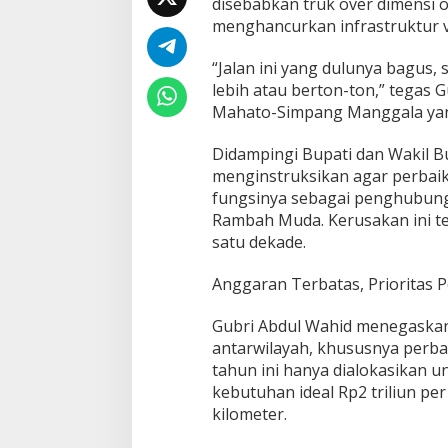
disebabkan truk over dimensi o
b
menghancurkan infrastruktur 
d
u
l
“Jalan ini yang dulunya bagus
W
lebih atau berton-ton,” tegas 
a
Mahato-Simpang Manggala yan
h
i
d
Didampingi Bupati dan Wakil Bu
A
menginstruksikan agar perbaik
n
fungsinya sebagai penghubung
c
Rambah Muda. Kerusakan ini te
a
satu dekade.
m
S
a
Anggaran Terbatas, Prioritas 
n
k
Gubri Abdul Wahid menegaskan
s
antarwilayah, khususnya perba
i
P
tahun ini hanya dialokasikan u
e
kebutuhan ideal Rp2 triliun pe
r
kilometer.
u
s