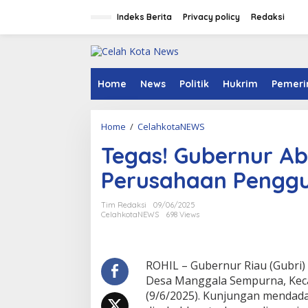
S
k
Indeks Berita
Privacy policy
Redaksi
i
p
t
o
c
Home
News
Politik
Hukrim
Pemeri
o
n
t
Home
/
CelahkotaNEWS
T
e
e
n
Tegas! Gubernur A
g
t
a
Perusahaan Penggu
s
!
G
Tim Redaksi
09/06/2025
u
CelahkotaNEWS
698 Views
b
e
r
n
ROHIL – Gubernur Riau (Gubri) 
u
Desa Manggala Sempurna, Kecam
r
(9/6/2025). Kunjungan mendada
A