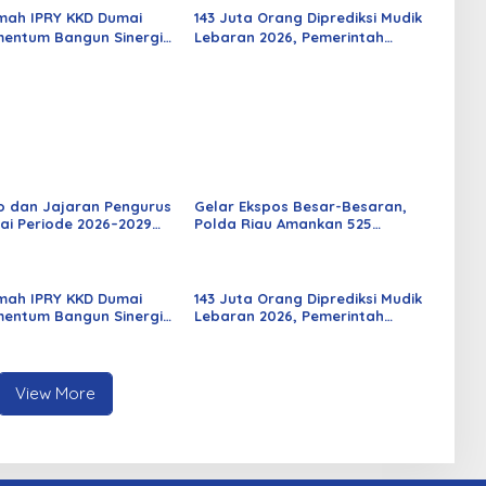
mah IPRY KKD Dumai
143 Juta Orang Diprediksi Mudik
entum Bangun Sinergi
Lebaran 2026, Pemerintah
an Mahasiswa
Siapkan Berbagai Inovasi
o dan Jajaran Pengurus
Gelar Ekspos Besar-Besaran,
ai Periode 2026–2029
Polda Riau Amankan 525
 Rabu Besok
Tersangka Curat, Curas, dan
Curanmor
mah IPRY KKD Dumai
143 Juta Orang Diprediksi Mudik
entum Bangun Sinergi
Lebaran 2026, Pemerintah
an Mahasiswa
Siapkan Berbagai Inovasi
View More