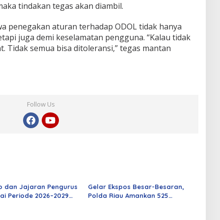
aka tindakan tegas akan diambil.
a penegakan aturan terhadap ODOL tidak hanya
etapi juga demi keselamatan pengguna. “Kalau tidak
t. Tidak semua bisa ditoleransi,” tegas mantan
Follow Us
o dan Jajaran Pengurus
Gelar Ekspos Besar-Besaran,
ai Periode 2026–2029
Polda Riau Amankan 525
 Rabu Besok
Tersangka Curat, Curas, dan
Curanmor