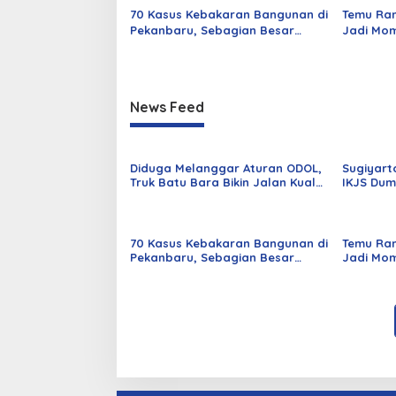
70 Kasus Kebakaran Bangunan di
Temu Ra
Pekanbaru, Sebagian Besar
Jadi Mom
Korsleting Listrik
Alumni d
News Feed
Diduga Melanggar Aturan ODOL,
Sugiyart
Truk Batu Bara Bikin Jalan Kuala
IKJS Dum
Cinaku Makin Parah
Dilantik
70 Kasus Kebakaran Bangunan di
Temu Ra
Pekanbaru, Sebagian Besar
Jadi Mom
Korsleting Listrik
Alumni d