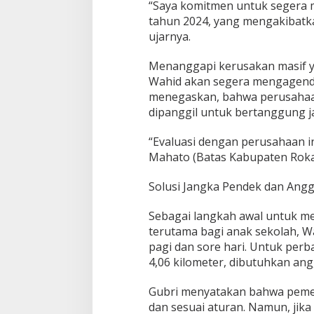
“Saya komitmen untuk segera m
a
h
tahun 2024, yang mengakibatk
a
ujarnya.
a
n
Menanggapi kerusakan masif y
P
Wahid akan segera mengagenda
e
n
menegaskan, bahwa perusahaa
g
dipanggil untuk bertanggung j
g
u
“Evaluasi dengan perusahaan in
n
Mahato (Batas Kabupaten Rokan
a
O
D
Solusi Jangka Pendek dan Ang
O
L
Sebagai langkah awal untuk m
d
terutama bagi anak sekolah, W
i
pagi dan sore hari. Untuk perb
R
i
4,06 kilometer, dibutuhkan ang
a
u
Gubri menyatakan bahwa pemer
dan sesuai aturan. Namun, jika