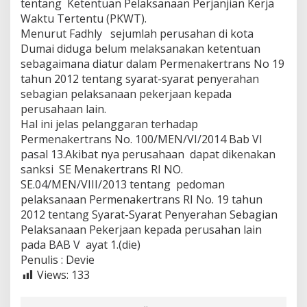
tentang Ketentuan Pelaksanaan Perjanjian Kerja
P
Waktu Tertentu (PKWT).
e
r
Menurut Fadhly sejumlah perusahan di kota
u
Dumai diduga belum melaksanakan ketentuan
s
sebagaimana diatur dalam Permenakertrans No 19
a
tahun 2012 tentang syarat-syarat penyerahan
h
sebagian pelaksanaan pekerjaan kepada
a
a
perusahaan lain.
n
Hal ini jelas pelanggaran terhadap
Permenakertrans No. 100/MEN/VI/2014 Bab VI
pasal 13.Akibat nya perusahaan dapat dikenakan
sanksi SE Menakertrans RI NO.
SE.04/MEN/VIII/2013 tentang pedoman
pelaksanaan Permenakertrans RI No. 19 tahun
2012 tentang Syarat-Syarat Penyerahan Sebagian
Pelaksanaan Pekerjaan kepada perusahan lain
pada BAB V ayat 1.(die)
Penulis : Devie
Views:
133