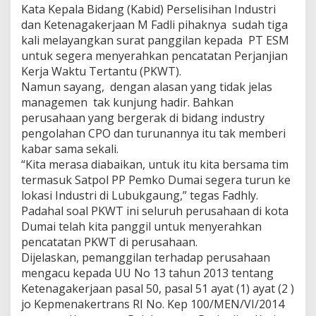
n
Kata Kepala Bidang (Kabid) Perselisihan Industri
D
dan Ketenagakerjaan M Fadli pihaknya sudah tiga
i
kali melayangkan surat panggilan kepada PT ESM
s
untuk segera menyerahkan pencatatan Perjanjian
n
a
Kerja Waktu Tertantu (PKWT).
k
Namun sayang, dengan alasan yang tidak jelas
e
managemen tak kunjung hadir. Bahkan
r
perusahaan yang bergerak di bidang industry
K
pengolahan CPO dan turunannya itu tak memberi
e
r
kabar sama sekali.
a
“Kita merasa diabaikan, untuk itu kita bersama tim
p
termasuk Satpol PP Pemko Dumai segera turun ke
'
lokasi Industri di Lubukgaung,” tegas Fadhly.
T
a
Padahal soal PKWT ini seluruh perusahaan di kota
k
Dumai telah kita panggil untuk menyerahkan
d
pencatatan PKWT di perusahaan.
i
Dijelaskan, pemanggilan terhadap perusahaan
A
mengacu kepada UU No 13 tahun 2013 tentang
c
u
Ketenagakerjaan pasal 50, pasal 51 ayat (1) ayat (2 )
h
jo Kepmenakertrans RI No. Kep 100/MEN/VI/2014
'