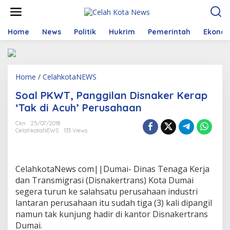
S
k
i
p
Home
News
Politik
Hukrim
Pemerintah
Ekono
t
o
c
o
Home
/
CelahkotaNEWS
S
n
o
t
Soal PKWT, Panggilan Disnaker Kerap
a
e
l
n
‘Tak di Acuh’ Perusahaan
P
t
K
Ckn
25/07/2018
CelahkotaNEWS
133 Views
W
T
,
P
CelahkotaNews com||Dumai- Dinas Tenaga Kerja
a
n
dan Transmigrasi (Disnakertrans) Kota Dumai
g
segera turun ke salahsatu perusahaan industri
g
lantaran perusahaan itu sudah tiga (3) kali dipangil
i
namun tak kunjung hadir di kantor Disnakertrans
l
Dumai.
a