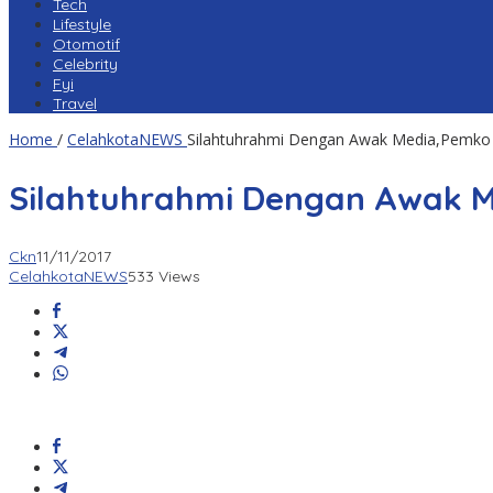
Tech
Lifestyle
Otomotif
Celebrity
Fyi
Travel
Home
/
CelahkotaNEWS
Silahtuhrahmi Dengan Awak Media,Pemko
Silahtuhrahmi Dengan Awak 
Ckn
11/11/2017
CelahkotaNEWS
533 Views