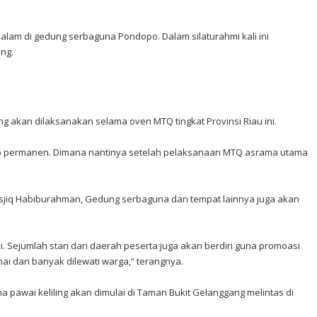
alam di gedung serbaguna Pondopo. Dalam silaturahmi kali ini
ng.
akan dilaksanakan selama oven MTQ tingkat Provinsi Riau ini.
ep permanen. Dimana nantinya setelah pelaksanaan MTQ asrama utama
Masjiq Habiburahman, Gedung serbaguna dan tempat lainnya juga akan
. Sejumlah stan dari daerah peserta juga akan berdiri guna promoasi
ai dan banyak dilewati warga,” terangnya.
pawai keliling akan dimulai di Taman Bukit Gelanggang melintas di