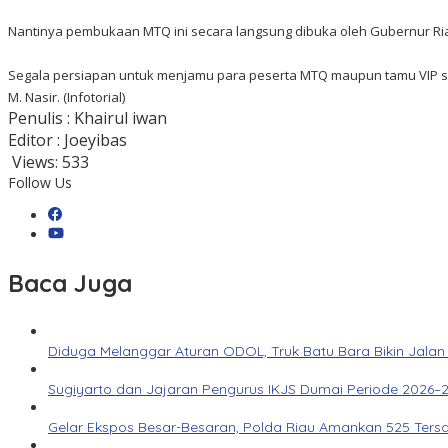
Nantinya pembukaan MTQ ini secara langsung dibuka oleh Gubernur Riau
Segala persiapan untuk menjamu para peserta MTQ maupun tamu VIP sud
M. Nasir. (Infotorial)
Penulis : Khairul iwan
Editor : Joeyibas
Views:
533
Follow Us
Baca Juga
Diduga Melanggar Aturan ODOL, Truk Batu Bara Bikin Jalan
Sugiyarto dan Jajaran Pengurus IKJS Dumai Periode 2026–2
Gelar Ekspos Besar-Besaran, Polda Riau Amankan 525 Ters