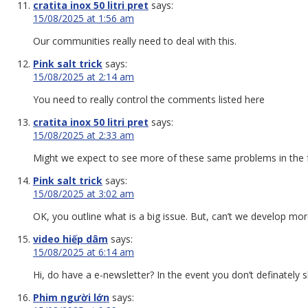
cratita inox 50 litri pret
says:
15/08/2025 at 1:56 am
Our communities really need to deal with this.
Pink salt trick
says:
15/08/2025 at 2:14 am
You need to really control the comments listed here
cratita inox 50 litri pret
says:
15/08/2025 at 2:33 am
Might we expect to see more of these same problems in the 
Pink salt trick
says:
15/08/2025 at 3:02 am
OK, you outline what is a big issue. But, can’t we develop mor
video hiếp dâm
says:
15/08/2025 at 6:14 am
Hi, do have a e-newsletter? In the event you don’t definately s
Phim người lớn
says: