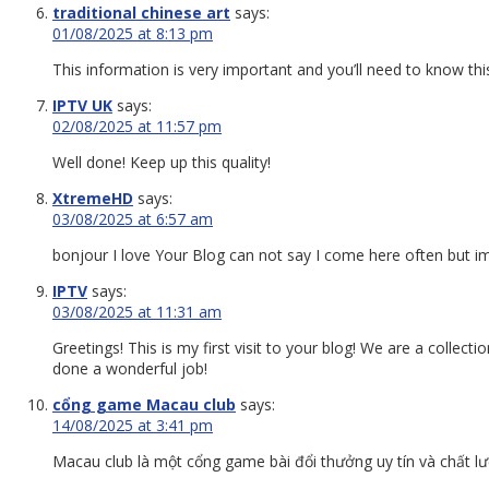
traditional chinese art
says:
01/08/2025 at 8:13 pm
This information is very important and you’ll need to know th
IPTV UK
says:
02/08/2025 at 11:57 pm
Well done! Keep up this quality!
XtremeHD
says:
03/08/2025 at 6:57 am
bonjour I love Your Blog can not say I come here often but im 
IPTV
says:
03/08/2025 at 11:31 am
Greetings! This is my first visit to your blog! We are a collec
done a wonderful job!
cổng game Macau club
says:
14/08/2025 at 3:41 pm
Macau club là một cổng game bài đổi thưởng uy tín và chất lư