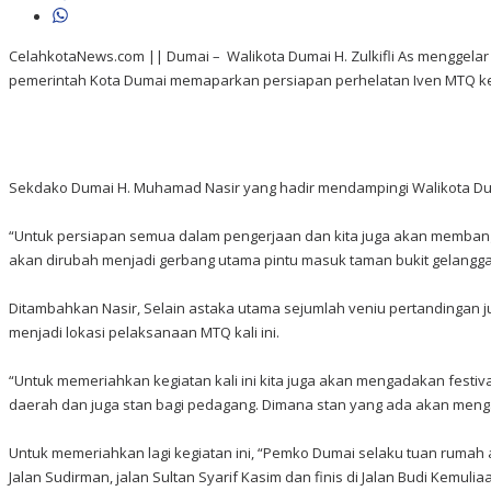
CelahkotaNews.com || Dumai – Walikota Dumai H. Zulkifli As menggelar 
pemerintah Kota Dumai memaparkan persiapan perhelatan Iven MTQ ke
Sekdako Dumai H. Muhamad Nasir yang hadir mendampingi Walikota Dum
“Untuk persiapan semua dalam pengerjaan dan kita juga akan memba
akan dirubah menjadi gerbang utama pintu masuk taman bukit gelangg
Ditambahkan Nasir, Selain astaka utama sejumlah veniu pertandingan j
menjadi lokasi pelaksanaan MTQ kali ini.
“Untuk memeriahkan kegiatan kali ini kita juga akan mengadakan festiv
daerah dan juga stan bagi pedagang. Dimana stan yang ada akan mengar
Untuk memeriahkan lagi kegiatan ini, “Pemko Dumai selaku tuan rumah 
Jalan Sudirman, jalan Sultan Syarif Kasim dan finis di Jalan Budi Kemuli