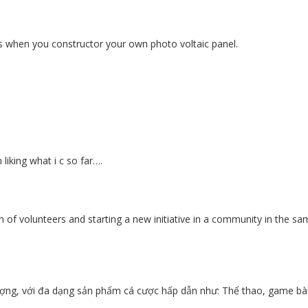
is when you constructor your own photo voltaic panel.
liking what i c so far….
tion of volunteers and starting a new initiative in a community in the 
ợng, với đa dạng sản phẩm cá cược hấp dẫn như: Thể thao, game bài, 