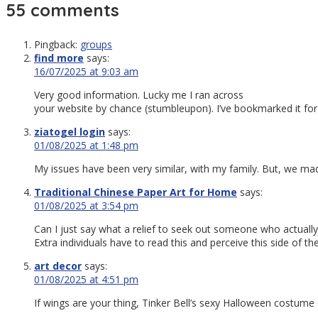
55 comments
Pingback:
groups
find more
says:
16/07/2025 at 9:03 am
Very good information. Lucky me I ran across
your website by chance (stumbleupon). I’ve bookmarked it for 
ziatogel login
says:
01/08/2025 at 1:48 pm
My issues have been very similar, with my family. But, we mad
Traditional Chinese Paper Art for Home
says:
01/08/2025 at 3:54 pm
Can I just say what a relief to seek out someone who actuall
Extra individuals have to read this and perceive this side of th
art decor
says:
01/08/2025 at 4:51 pm
If wings are your thing, Tinker Bell’s sexy Halloween costume 