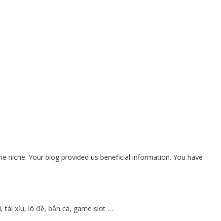
same niche. Your blog provided us beneficial information. You have
tài xỉu, lô đề, bắn cá, game slot …