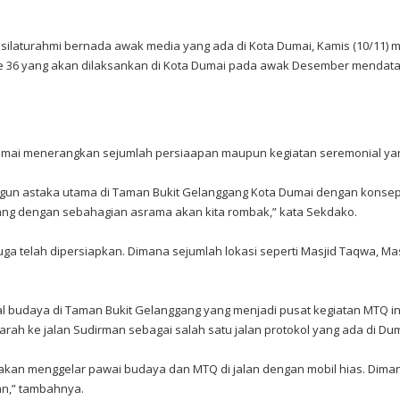
silaturahmi bernada awak media yang ada di Kota Dumai, Kamis (10/11) m
 36 yang akan dilaksankan di Kota Dumai pada awak Desember mendata
ai menerangkan sejumlah persiaapan maupun kegiatan seremonial yang 
ngun astaka utama di Taman Bukit Gelanggang Kota Dumai dengan kons
ang dengan sebahagian asrama akan kita rombak,” kata Sekdako.
uga telah dipersiapkan. Dimana sejumlah lokasi seperti Masjid Taqwa, 
al budaya di Taman Bukit Gelanggang yang menjadi pusat kegiatan MTQ ini
ah ke jalan Sudirman sebagai salah satu jalan protokol yang ada di Dum
akan menggelar pawai budaya dan MTQ di jalan dengan mobil hias. Dimana 
aan,” tambahnya.