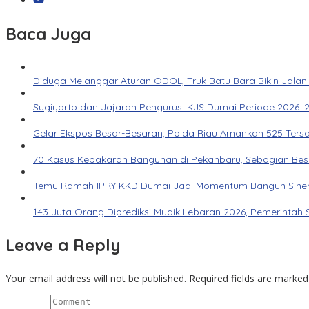
Baca Juga
Diduga Melanggar Aturan ODOL, Truk Batu Bara Bikin Jalan
Sugiyarto dan Jajaran Pengurus IKJS Dumai Periode 2026–2
Gelar Ekspos Besar-Besaran, Polda Riau Amankan 525 Ters
70 Kasus Kebakaran Bangunan di Pekanbaru, Sebagian Besar 
Temu Ramah IPRY KKD Dumai Jadi Momentum Bangun Siner
143 Juta Orang Diprediksi Mudik Lebaran 2026, Pemerintah 
Leave a Reply
Your email address will not be published.
Required fields are marke