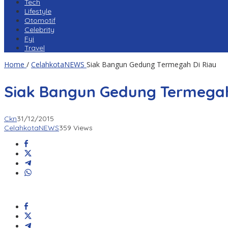
Tech
Lifestyle
Otomotif
Celebrity
Fyi
Travel
Home
/
CelahkotaNEWS
Siak Bangun Gedung Termegah Di Riau
Siak Bangun Gedung Termegah
Ckn
31/12/2015
CelahkotaNEWS
359 Views