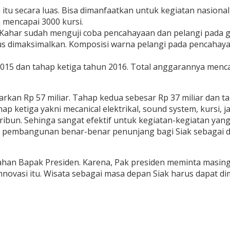
 secara luas. Bisa dimanfaatkan untuk kegiatan nasional
n mencapai 3000 kursi.
 Kahar sudah menguji coba pencahayaan dan pelangi pada g
s dimaksimalkan. Komposisi warna pelangi pada pencahayaa
2015 dan tahap ketiga tahun 2016. Total anggarannya menca
an Rp 57 miliar. Tahap kedua sebesar Rp 37 miliar dan tah
p ketiga yakni mecanical elektrikal, sound system, kursi, j
bun. Sehinga sangat efektif untuk kegiatan-kegiatan yang m
 pembangunan benar-benar penunjang bagi Siak sebagai da
ahan Bapak Presiden. Karena, Pak presiden meminta masin
vasi itu. Wisata sebagai masa depan Siak harus dapat dima