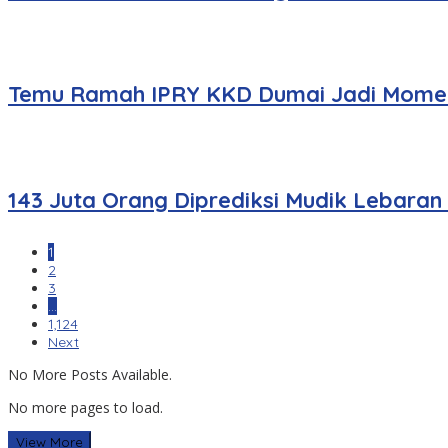
Temu Ramah IPRY KKD Dumai Jadi Momen
143 Juta Orang Diprediksi Mudik Lebaran
1
2
3
…
1,124
Next
No More Posts Available.
No more pages to load.
View More