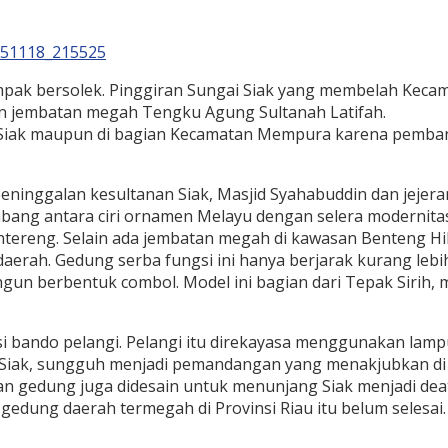
mpak bersolek. Pinggiran Sungai Siak yang membelah Keca
n jembatan megah Tengku Agung Sultanah Latifah.
an Siak maupun di bagian Kecamatan Mempura karena pemba
 peninggalan kesultanan Siak, Masjid Syahabuddin dan jeje
ang antara ciri ornamen Melayu dengan selera modernita
ntereng. Selain ada jembatan megah di kawasan Benteng Hi
rah. Gedung serba fungsi ini hanya berjarak kurang lebih 
angun berbentuk combol. Model ini bagian dari Tepak Siri
i bando pelangi. Pelangi itu direkayasa menggunakan lampu 
 Siak, sungguh menjadi pemandangan yang menakjubkan di 
 gedung juga didesain untuk menunjang Siak menjadi deati
ung daerah termegah di Provinsi Riau itu belum selesai. 