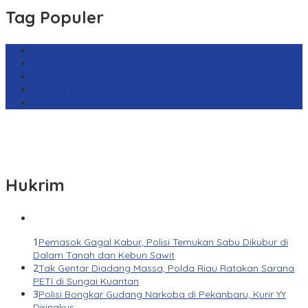
Tag Populer
Harga Emas Antam
sekilas.co
Cabai Rawit Merah
Barcelona
Real Sociedad
Hukrim
1
Pemasok Gagal Kabur, Polisi Temukan Sabu Dikubur di
Dalam Tanah dan Kebun Sawit
2
Tak Gentar Diadang Massa, Polda Riau Ratakan Sarana
PETI di Sungai Kuantan
3
Polisi Bongkar Gudang Narkoba di Pekanbaru, Kurir YY
Diringkus