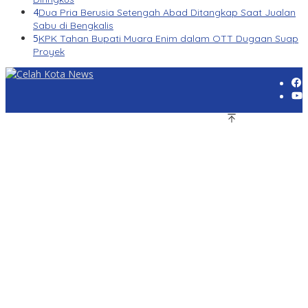
4
Dua Pria Berusia Setengah Abad Ditangkap Saat Jualan
Sabu di Bengkalis
5
KPK Tahan Bupati Muara Enim dalam OTT Dugaan Suap
Proyek
© 2026 CelahkotaNEWS.com. All Rights Reserved.